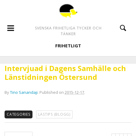
SVENSKA FRIHETLIGA TYCKER OCH
TÄNKER
FRIHETLIGT
Intervjuad i Dagens Samhälle och
Länstidningen Östersund
By
Tino Sanandaji
.
Published on
2015-12-17
.
CATEGORIES
LÄSTIPS (BLOGG)