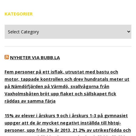
KATEGORIER
Kategorier
NYHETER VIA BUBB.LA
Fem personer på ett isflak, utrustat med bastu och
motor, tappade kontrollen och drev hundratals meter ut
på Nämdöfjärden på Värmdö, svallvågorna från
Vaxholmsbåten bröt upp flaket och sällskapet fick
räddas av samma färja
15% av elever i årskurs 9 och i årskurs 1-3 på gymnasiet
uppger att de är mycket negativt inställda till hbtqi-
personer, upp från 3% år 2013, 21,2% av utrikesfödda och