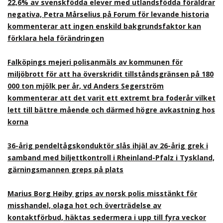
22,6% av svenskfödda elever med utlandsfödda föräldrar
negativa, Petra Mårselius på Forum för levande historia
kommenterar att ingen enskild bakgrundsfaktor kan
förklara hela förändringen
Falköpings mejeri polisanmäls av kommunen för
miljöbrott för att ha överskridit tillståndsgränsen på 180
000 ton mjölk per år, vd Anders Segerström
kommenterar att det varit ett extremt bra foderår vilket
lett till bättre mående och därmed högre avkastning hos
korna
36-årig pendeltågskonduktör slås ihjäl av 26-årig grek i
samband med biljettkontroll i Rheinland-Pfalz i Tyskland,
gärningsmannen greps på plats
Marius Borg Høiby grips av norsk polis misstänkt för
misshandel, olaga hot och överträdelse av
kontaktförbud, häktas sedermera i upp till fyra veckor