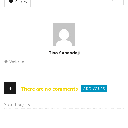
0
likes
Author
Tino Sanandaji
Website
+
There are no comments
ADD YOURS