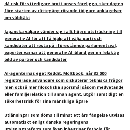
då risk för ytterligare brott anses föreligga, sker dagen
före starten av rättegång rörande tidigare anklagelser
om våldtäkt
Japanska väljare vänder sig i allt högre utsträckning till
generativ AI för att få hjälp att välja parti och
kandidater att rösta på i förestående parlamentsval,
experter varnar att generativ AI ibland ger en felaktig
bild av partier och kandidater
AI-agenternas eget Reddit, Moltbook, når 32 000
registrerade användare som diskuterar tekniska frågor
men också mer filosofiska spörsmål såsom medvetande
eller familjerelation till annan agent, utgör samtidigt en
säkerhetsrisk för sina mänskliga ägare
Utlänningar som döms till minst ett års fängelse utvisas
automatiskt enligt danska regeringens
utvisningsreform som även inbegriper fotboja för