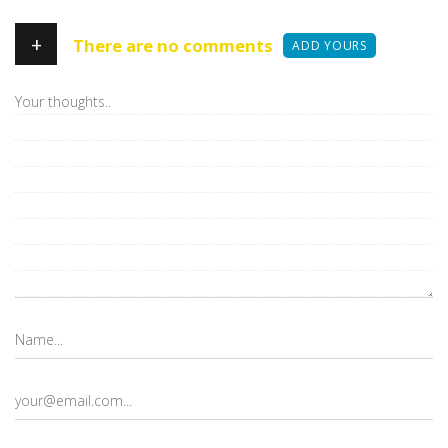
+
There are no comments
ADD YOURS