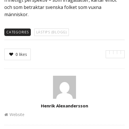
frihetligt perspektiv – som ifrågasätter, käftar emot
och som betraktar svenska folket som vuxna
människor.
CATEGORIES
LÄSTIPS (BLOGG)
0
likes
Author
Henrik Alexandersson
Website