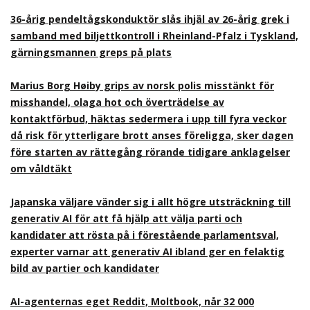
36-årig pendeltågskonduktör slås ihjäl av 26-årig grek i
samband med biljettkontroll i Rheinland-Pfalz i Tyskland,
gärningsmannen greps på plats
Marius Borg Høiby grips av norsk polis misstänkt för
misshandel, olaga hot och överträdelse av
kontaktförbud, häktas sedermera i upp till fyra veckor
då risk för ytterligare brott anses föreligga, sker dagen
före starten av rättegång rörande tidigare anklagelser
om våldtäkt
Japanska väljare vänder sig i allt högre utsträckning till
generativ AI för att få hjälp att välja parti och
kandidater att rösta på i förestående parlamentsval,
experter varnar att generativ AI ibland ger en felaktig
bild av partier och kandidater
AI-agenternas eget Reddit, Moltbook, når 32 000