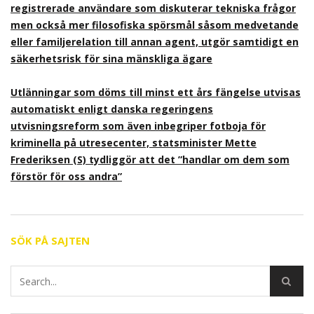
registrerade användare som diskuterar tekniska frågor
men också mer filosofiska spörsmål såsom medvetande
eller familjerelation till annan agent, utgör samtidigt en
säkerhetsrisk för sina mänskliga ägare
Utlänningar som döms till minst ett års fängelse utvisas
automatiskt enligt danska regeringens
utvisningsreform som även inbegriper fotboja för
kriminella på utresecenter, statsminister Mette
Frederiksen (S) tydliggör att det ”handlar om dem som
förstör för oss andra”
SÖK PÅ SAJTEN