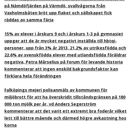
på Nämdöfjärden på Värmdö, svallvågorna från
Vaxholmsbåten bröt upp flaket och sällskapet fick
räddas av samma färja
15% av elever i årskurs 9 och i årskurs 1-3 på gymnasiet
uppger att de är mycket negativt inställda till hbtqi-
personer, upp från 3% år 2013, 21,2% av utrikesfödda och
22,6% av svenskfödda elever med utlandsfödda föräldrar
negativa, Petra Mårselius på Forum för levande historia
kommenterar att ingen enskild bakgrundsfaktor kan
förklara hela förändringen
Falköpings mejeri polisanmäls av kommunen för
miljöbrott för att ha överskridit tillståndsgränsen på 180
000 ton mjölk per år, vd Anders Segerström
kommenterar att det varit ett extremt bra foderår vilket
lett till bättre mående och därmed högre avkastning hos
korna