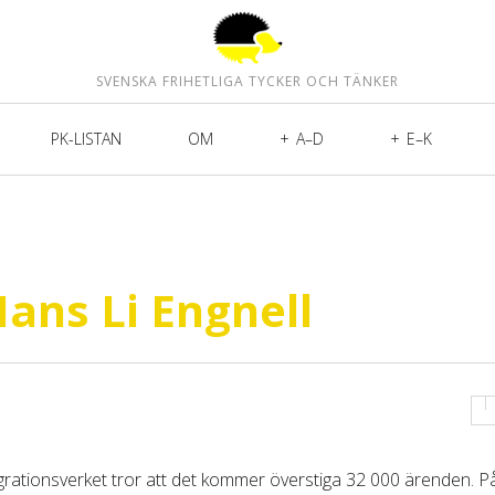
SVENSKA FRIHETLIGA TYCKER OCH TÄNKER
PK-LISTAN
OM
A–D
E–K
ans Li Engnell
igrationsverket tror att det kommer överstiga 32 000 ärenden. P