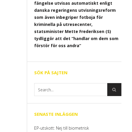
fängelse utvisas automatiskt enligt
danska regeringens utvisningsreform
som även inbegriper fotboja för
kriminella på utresecenter,
statsminister Mette Frederiksen (S)
tydliggör att det ”handlar om dem som
förstör för oss andra”
SÖK PÅ SAJTEN
SENASTE INLÄGGEN
EP-utskott: Nej till biometrisk