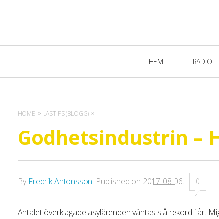
Primary
HEM
RADIO
Navigation
HOME
LÄSTIPS (BLOGG)
Godhetsindustrin – H
By
Fredrik Antonsson
.
Published on
2017-08-06
.
0
Antalet överklagade asylärenden väntas slå rekord i år. M