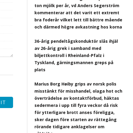
ton mjölk per år, vd Anders Segerström
kommenterar att det varit ett extremt
bra foderår vilket lett till bättre mående
och därmed högre avkastning hos korna
36-årig pendeltågskonduktör slås ihjäl
av 26-årig grek i samband med
biljettkontroll i Rheinland-Pfalz i
Tyskland, gärningsmannen greps på
plats
Marius Borg Høiby grips av norsk polis
misstänkt för misshandel, olaga hot och
överträdelse av kontaktförbud, häktas
sedermera i upp till fyra veckor då risk
för ytterligare brott anses föreligga,
sker dagen före starten av rättegång
rörande tidigare anklagelser om