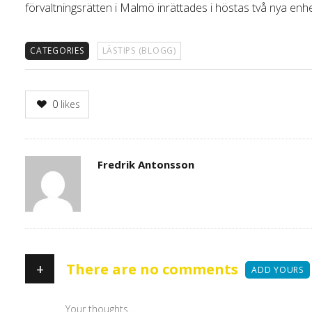
förvaltningsrätten i Malmö inrättades i höstas två nya enhe
CATEGORIES
LÄSTIPS (BLOGG)
0
likes
Author
Fredrik Antonsson
+
There are no comments
ADD YOURS