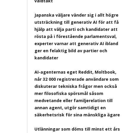
våldtäkt
Japanska väljare vänder sig i allt högre
utsträckning till generativ AI för att få
hjälp att välja parti och kandidater att
rösta på i förestående parlamentsval,
experter varnar att generativ AI ibland
ger en felaktig bild av partier och
kandidater
AI-agenternas eget Reddit, Moltbook,
når 32 000 registrerade användare som
diskuterar tekniska frågor men också
mer filosofiska spörsmål såsom
medvetande eller familjerelation till
annan agent, utgör samtidigt en
säkerhetsrisk för sina mänskliga ägare
Utlänningar som döms till minst ett års