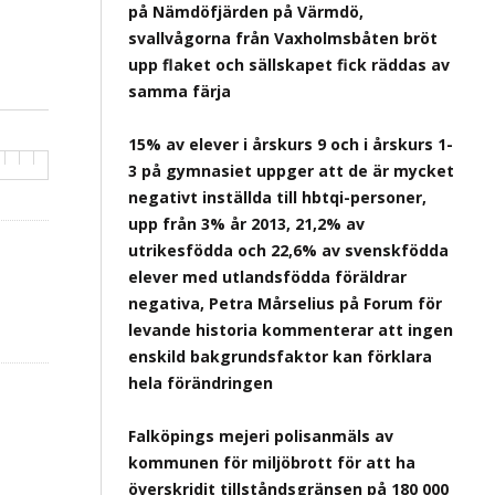
på Nämdöfjärden på Värmdö,
svallvågorna från Vaxholmsbåten bröt
upp flaket och sällskapet fick räddas av
samma färja
15% av elever i årskurs 9 och i årskurs 1-
3 på gymnasiet uppger att de är mycket
negativt inställda till hbtqi-personer,
upp från 3% år 2013, 21,2% av
utrikesfödda och 22,6% av svenskfödda
elever med utlandsfödda föräldrar
negativa, Petra Mårselius på Forum för
levande historia kommenterar att ingen
enskild bakgrundsfaktor kan förklara
hela förändringen
Falköpings mejeri polisanmäls av
kommunen för miljöbrott för att ha
överskridit tillståndsgränsen på 180 000