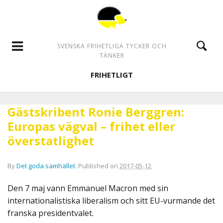
SVENSKA FRIHETLIGA TYCKER OCH
TÄNKER
FRIHETLIGT
Gästskribent Ronie Berggren:
Europas vägval – frihet eller
överstatlighet
By
Det goda samhället
.
Published on
2017-05-12
.
Den 7 maj vann Emmanuel Macron med sin
internationalistiska liberalism och sitt EU-vurmande det
franska presidentvalet.