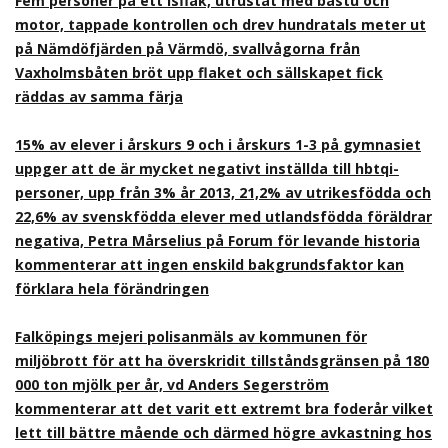
Fem personer på ett isflak, utrustat med bastu och
motor, tappade kontrollen och drev hundratals meter ut
på Nämdöfjärden på Värmdö, svallvågorna från
Vaxholmsbåten bröt upp flaket och sällskapet fick
räddas av samma färja
15% av elever i årskurs 9 och i årskurs 1-3 på gymnasiet
uppger att de är mycket negativt inställda till hbtqi-
personer, upp från 3% år 2013, 21,2% av utrikesfödda och
22,6% av svenskfödda elever med utlandsfödda föräldrar
negativa, Petra Mårselius på Forum för levande historia
kommenterar att ingen enskild bakgrundsfaktor kan
förklara hela förändringen
Falköpings mejeri polisanmäls av kommunen för
miljöbrott för att ha överskridit tillståndsgränsen på 180
000 ton mjölk per år, vd Anders Segerström
kommenterar att det varit ett extremt bra foderår vilket
lett till bättre mående och därmed högre avkastning hos