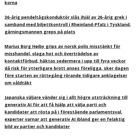
korna
36-årig pendeltågskonduktör slås ihjäl av 26-årig grek i
samband med biljettkontroll i Rheinland-Pfalz i Tyskland,
gärningsmannen greps på plats
Marius Borg Høiby grips av norsk polis misstänkt för
misshandel, olaga hot och överträdelse av
kontaktförbud, häktas sedermera i upp till fyra veckor
då risk för ytterligare brott anses föreligga, sker dagen
före starten av rättegång rörande tidigare anklagelser
om våldtäkt
Japanska väljare vänder sig i allt högre utsträckning till
generativ AI för att få hjälp att välja parti och
kandidater att rösta på i förestående parlamentsval,
experter varnar att generativ AI ibland ger en felaktig
bild av partier och kandidater