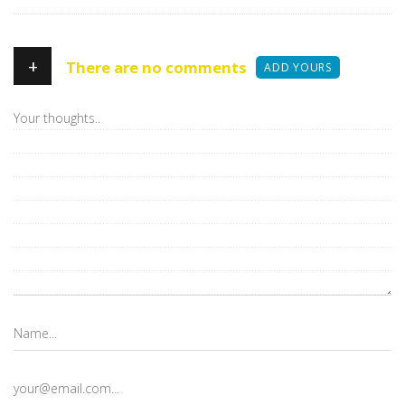
+
There are no comments
ADD YOURS