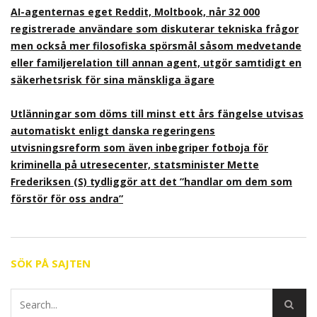
AI-agenternas eget Reddit, Moltbook, når 32 000
registrerade användare som diskuterar tekniska frågor
men också mer filosofiska spörsmål såsom medvetande
eller familjerelation till annan agent, utgör samtidigt en
säkerhetsrisk för sina mänskliga ägare
Utlänningar som döms till minst ett års fängelse utvisas
automatiskt enligt danska regeringens
utvisningsreform som även inbegriper fotboja för
kriminella på utresecenter, statsminister Mette
Frederiksen (S) tydliggör att det ”handlar om dem som
förstör för oss andra”
SÖK PÅ SAJTEN