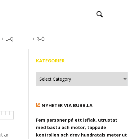
L–Q
R–Ö
KATEGORIER
Kategorier
NYHETER VIA BUBB.LA
Fem personer på ett isflak, utrustat
med bastu och motor, tappade
at än
kontrollen och drev hundratals meter ut