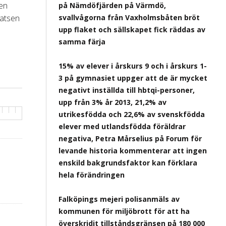
 en
på Nämdöfjärden på Värmdö,
satsen
svallvågorna från Vaxholmsbåten bröt
upp flaket och sällskapet fick räddas av
samma färja
15% av elever i årskurs 9 och i årskurs 1-
3 på gymnasiet uppger att de är mycket
negativt inställda till hbtqi-personer,
upp från 3% år 2013, 21,2% av
utrikesfödda och 22,6% av svenskfödda
elever med utlandsfödda föräldrar
negativa, Petra Mårselius på Forum för
levande historia kommenterar att ingen
enskild bakgrundsfaktor kan förklara
hela förändringen
Falköpings mejeri polisanmäls av
kommunen för miljöbrott för att ha
överskridit tillståndsgränsen på 180 000