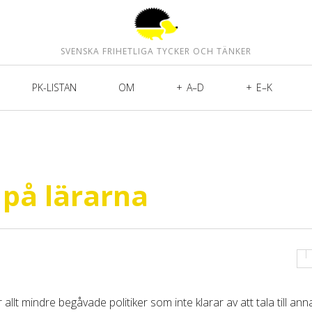
SVENSKA FRIHETLIGA TYCKER OCH TÄNKER
PK-LISTAN
OM
A–D
E–K
 på lärarna
år allt mindre begåvade politiker som inte klarar av att tala till ann