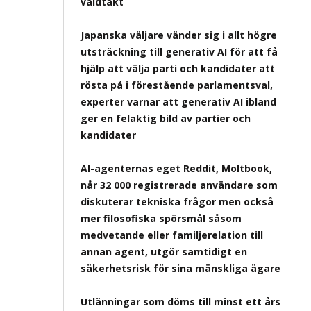
våldtäkt
Japanska väljare vänder sig i allt högre
utsträckning till generativ AI för att få
hjälp att välja parti och kandidater att
rösta på i förestående parlamentsval,
experter varnar att generativ AI ibland
ger en felaktig bild av partier och
kandidater
AI-agenternas eget Reddit, Moltbook,
når 32 000 registrerade användare som
diskuterar tekniska frågor men också
mer filosofiska spörsmål såsom
medvetande eller familjerelation till
annan agent, utgör samtidigt en
säkerhetsrisk för sina mänskliga ägare
Utlänningar som döms till minst ett års