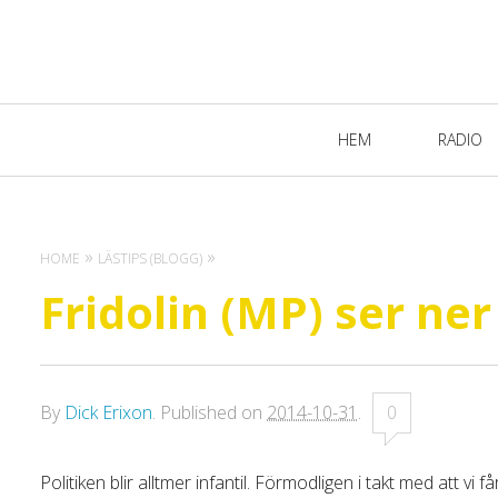
Primary
HEM
RADIO
Navigation
HOME
LÄSTIPS (BLOGG)
Fridolin (MP) ser ner
By
Dick Erixon
.
Published on
2014-10-31
.
0
Politiken blir alltmer infantil. Förmodligen i takt med att vi f