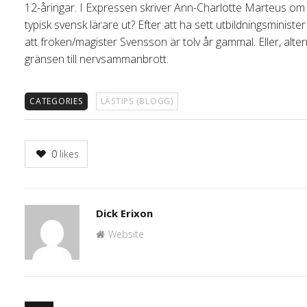
12-åringar. I Expressen skriver Ann-Charlotte Marteus om ut
typisk svensk lärare ut? Efter att ha sett utbildningsminister
att fröken/magister Svensson är tolv år gammal. Eller, altern
gränsen till nervsammanbrott.
CATEGORIES
LÄSTIPS (BLOGG)
0
likes
Author
Dick Erixon
Website