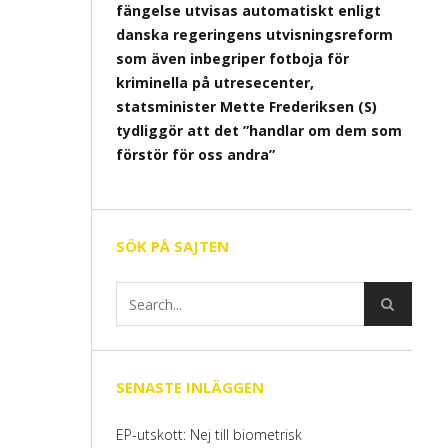
fängelse utvisas automatiskt enligt
danska regeringens utvisningsreform
som även inbegriper fotboja för
kriminella på utresecenter,
statsminister Mette Frederiksen (S)
tydliggör att det ”handlar om dem som
förstör för oss andra”
SÖK PÅ SAJTEN
SENASTE INLÄGGEN
EP-utskott: Nej till biometrisk