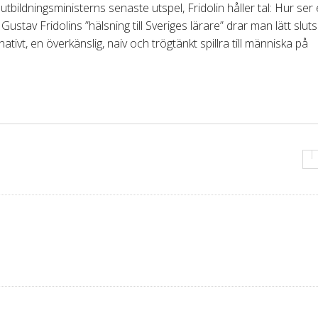
bildningsministerns senaste utspel, Fridolin håller tal: Hur ser
 Gustav Fridolins ”hälsning till Sveriges lärare” drar man lätt slut
ativt, en överkänslig, naiv och trögtänkt spillra till människa på