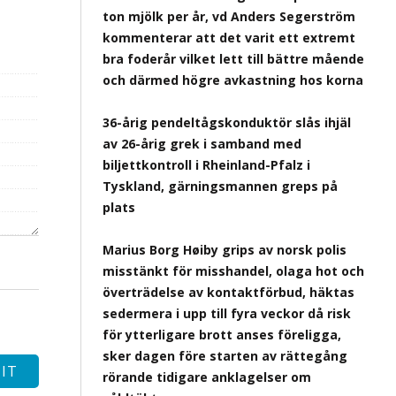
ton mjölk per år, vd Anders Segerström
kommenterar att det varit ett extremt
bra foderår vilket lett till bättre mående
och därmed högre avkastning hos korna
36-årig pendeltågskonduktör slås ihjäl
av 26-årig grek i samband med
biljettkontroll i Rheinland-Pfalz i
Tyskland, gärningsmannen greps på
plats
Marius Borg Høiby grips av norsk polis
misstänkt för misshandel, olaga hot och
överträdelse av kontaktförbud, häktas
sedermera i upp till fyra veckor då risk
för ytterligare brott anses föreligga,
sker dagen före starten av rättegång
rörande tidigare anklagelser om