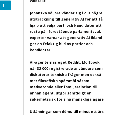
våldtäkt
Japanska väljare vänder sig i allt högre
utsträckning till generativ AI för att få
hjälp att välja parti och kandidater att
rösta på i förestående parlamentsval,
experter varnar att generativ AI ibland
ger en felaktig bild av partier och
kandidater
AI-agenternas eget Reddit, Moltbook,
når 32 000 registrerade användare som
diskuterar tekniska frågor men också
mer filosofiska spörsmål såsom
medvetande eller familjerelation till
annan agent, utgör samtidigt en
säkerhetsrisk för sina mänskliga ägare
Utlänningar som döms till minst ett års