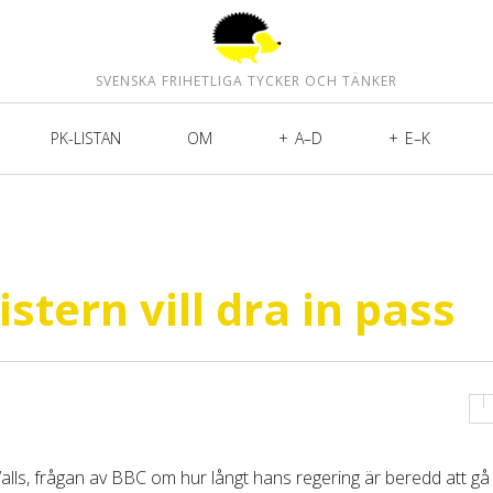
SVENSKA FRIHETLIGA TYCKER OCH TÄNKER
PK-LISTAN
OM
A–D
E–K
tern vill dra in pass
alls, frågan av BBC om hur långt hans regering är beredd att gå 