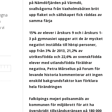
på Nämdöfjärden på Värmdö,
svallvågorna från Vaxholmsbåten bröt
 egna
upp flaket och sällskapet fick räddas av
samma färja
a
 vi
15% av elever i årskurs 9 och i årskurs 1-
3 på gymnasiet uppger att de är mycket
negativt inställda till hbtqi-personer,
upp från 3% år 2013, 21,2% av
utrikesfödda och 22,6% av svenskfödda
elever med utlandsfödda föräldrar
negativa, Petra Mårselius på Forum för
levande historia kommenterar att ingen
enskild bakgrundsfaktor kan förklara
hela förändringen
Falköpings mejeri polisanmäls av
kommunen för miljöbrott för att ha
överskridit tillståndsgränsen på 180 000