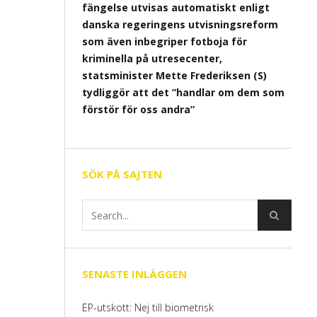
fängelse utvisas automatiskt enligt
danska regeringens utvisningsreform
som även inbegriper fotboja för
kriminella på utresecenter,
statsminister Mette Frederiksen (S)
tydliggör att det ”handlar om dem som
förstör för oss andra”
SÖK PÅ SAJTEN
SENASTE INLÄGGEN
EP-utskott: Nej till biometrisk