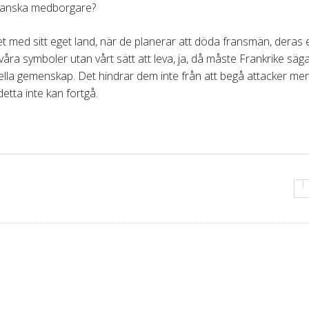
franska medborgare?
et med sitt eget land, när de planerar att döda fransmän, deras
åra symboler utan vårt sätt att leva, ja, då måste Frankrike säg
onella gemenskap. Det hindrar dem inte från att begå attacker men
etta inte kan fortgå.