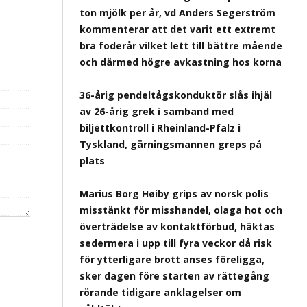
ton mjölk per år, vd Anders Segerström
kommenterar att det varit ett extremt
bra foderår vilket lett till bättre mående
och därmed högre avkastning hos korna
36-årig pendeltågskonduktör slås ihjäl
av 26-årig grek i samband med
biljettkontroll i Rheinland-Pfalz i
Tyskland, gärningsmannen greps på
plats
Marius Borg Høiby grips av norsk polis
misstänkt för misshandel, olaga hot och
överträdelse av kontaktförbud, häktas
sedermera i upp till fyra veckor då risk
för ytterligare brott anses föreligga,
sker dagen före starten av rättegång
rörande tidigare anklagelser om