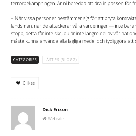
terrorbekämpningen. Är ni beredda att dra in passen för 
– När vissa personer bestämmer sig för att bryta kontrakt
landsmän, när de attackerar våra värderinger — inte bara v
stopp, detta får inte ske, du är inte längre del av vår nati
måste kunna använda alla lagliga medel och tydliggöra att d
CATEGORIES
LÄSTIPS (BLOGG)
0
likes
Author
Dick Erixon
Website