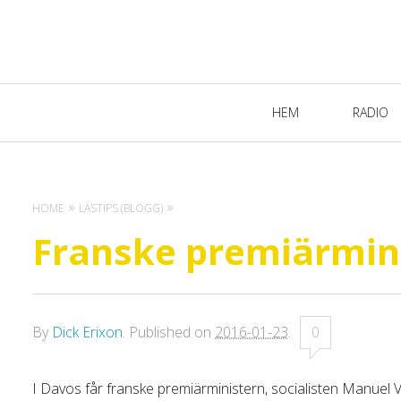
Primary
HEM
RADIO
Navigation
HOME
LÄSTIPS (BLOGG)
Franske premiärminis
By
Dick Erixon
.
Published on
2016-01-23
.
0
I Davos får franske premiärministern, socialisten Manuel V