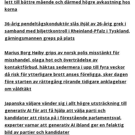
lett till bättre mående och därmed högre avkastning hos
korna
36-årig pendeltågskonduktör slås ihjäl av 26-årig grek i
samband med biljettkontroll i Rheinland-Pfalz i Tyskland,
gärningsmannen greps på plats
Marius Borg Høiby grips av norsk polis misstänkt för
misshandel, olaga hot och överträdelse av
kontaktförbud, häktas sedermera i upp till fyra veckor
då risk för ytterligare brott anses föreligga, sker dagen
före starten av rättegång rörande tidigare anklagelser
om våldtäkt
Japanska väljare vänder sig i allt högre utsträckning till
generativ AI för att få hjälp att välja parti och
kandidater att rösta på i förestående parlamentsval,
experter varnar att generativ AI ibland ger en felaktig
bild av partier och kandidater