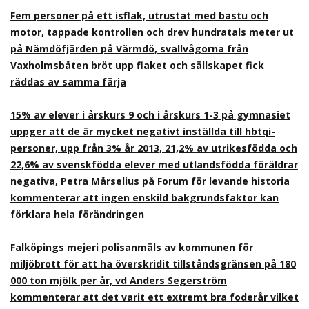
Fem personer på ett isflak, utrustat med bastu och
motor, tappade kontrollen och drev hundratals meter ut
på Nämdöfjärden på Värmdö, svallvågorna från
Vaxholmsbåten bröt upp flaket och sällskapet fick
räddas av samma färja
15% av elever i årskurs 9 och i årskurs 1-3 på gymnasiet
uppger att de är mycket negativt inställda till hbtqi-
personer, upp från 3% år 2013, 21,2% av utrikesfödda och
22,6% av svenskfödda elever med utlandsfödda föräldrar
negativa, Petra Mårselius på Forum för levande historia
kommenterar att ingen enskild bakgrundsfaktor kan
förklara hela förändringen
Falköpings mejeri polisanmäls av kommunen för
miljöbrott för att ha överskridit tillståndsgränsen på 180
000 ton mjölk per år, vd Anders Segerström
kommenterar att det varit ett extremt bra foderår vilket