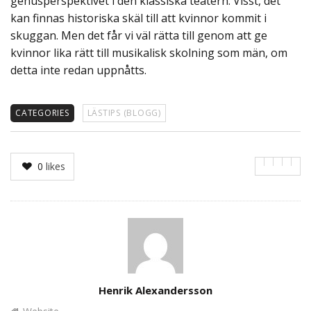
genusperspektivet i den klassiska teatern. Visst, det
kan finnas historiska skäl till att kvinnor kommit i
skuggan. Men det får vi väl rätta till genom att ge
kvinnor lika rätt till musikalisk skolning som män, om
detta inte redan uppnåtts.
CATEGORIES
LÄSTIPS (BLOGG)
0
likes
Author
Henrik Alexandersson