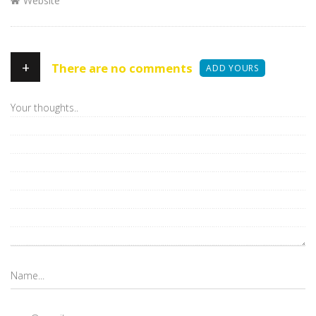
Website
+
There are no comments
ADD YOURS