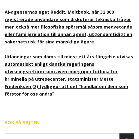
AI-agenternas eget Reddit, Moltbook, når 32 000
registrerade användare som diskuterar tekniska frågor
men också mer filosofiska spörsmål såsom medvetande
eller familjerelation till annan agent, utgör samtidigt en
säkerhetsrisk för sina mänskliga ägare
Utlänningar som döms till minst ett års fängelse utvisas
automatiskt enligt danska regeringens
utvisningsreform som även inbegriper fotboja för
kriminella på utresecenter, statsminister Mette
Frederiksen (S) tydliggör att det ”handlar om dem som
förstör för oss andra”
SÖK PÅ SAJTEN