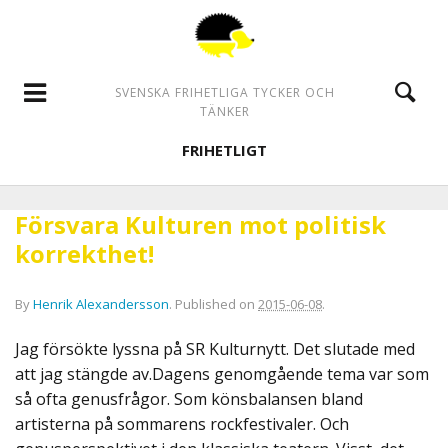
SVENSKA FRIHETLIGA TYCKER OCH
TÄNKER
FRIHETLIGT
Försvara Kulturen mot politisk
korrekthet!
By
Henrik Alexandersson
.
Published on
2015-06-08
.
Jag försökte lyssna på SR Kulturnytt. Det slutade med
att jag stängde av.Dagens genomgående tema var som
så ofta genusfrågor. Som könsbalansen bland
artisterna på sommarens rockfestivaler. Och