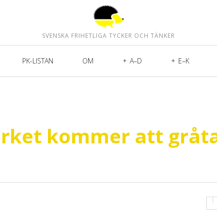
SVENSKA FRIHETLIGA TYCKER OCH TÄNKER
PK-LISTAN
OM
A–D
E–K
erket kommer att gråt