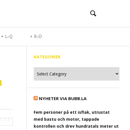
L–Q
R–Ö
KATEGORIER
Kategorier
a
NYHETER VIA BUBB.LA
Fem personer på ett isflak, utrustat
med bastu och motor, tappade
kontrollen och drev hundratals meter ut