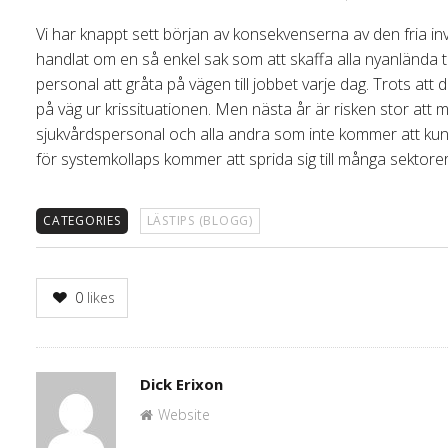
Vi har knappt sett början av konsekvenserna av den fria inv
handlat om en så enkel sak som att skaffa alla nyanlända 
personal att gråta på vägen till jobbet varje dag. Trots att
på väg ur krissituationen. Men nästa år är risken stor att 
sjukvårdspersonal och alla andra som inte kommer att kunn
för systemkollaps kommer att sprida sig till många sektorer 
CATEGORIES
LÄSTIPS (BLOGG)
0
likes
Author
Dick Erixon
Website