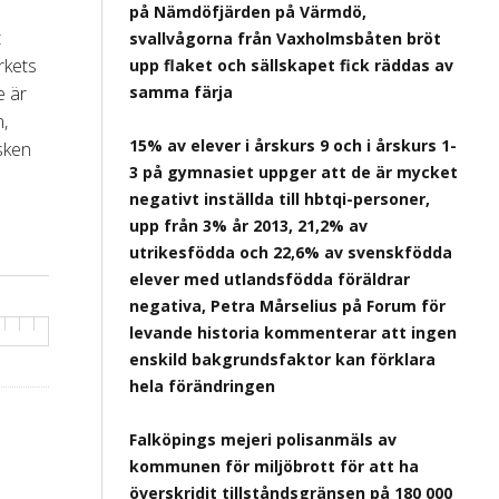
på Nämdöfjärden på Värmdö,
t
svallvågorna från Vaxholmsbåten bröt
rkets
upp flaket och sällskapet fick räddas av
e är
samma färja
n,
15% av elever i årskurs 9 och i årskurs 1-
sken
3 på gymnasiet uppger att de är mycket
negativt inställda till hbtqi-personer,
upp från 3% år 2013, 21,2% av
utrikesfödda och 22,6% av svenskfödda
elever med utlandsfödda föräldrar
negativa, Petra Mårselius på Forum för
levande historia kommenterar att ingen
enskild bakgrundsfaktor kan förklara
hela förändringen
Falköpings mejeri polisanmäls av
kommunen för miljöbrott för att ha
överskridit tillståndsgränsen på 180 000