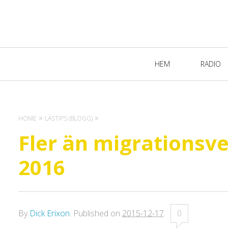
Primary
HEM
RADIO
Navigation
HOME
LÄSTIPS (BLOGG)
Fler än migrationsv
2016
By
Dick Erixon
.
Published on
2015-12-17
.
0