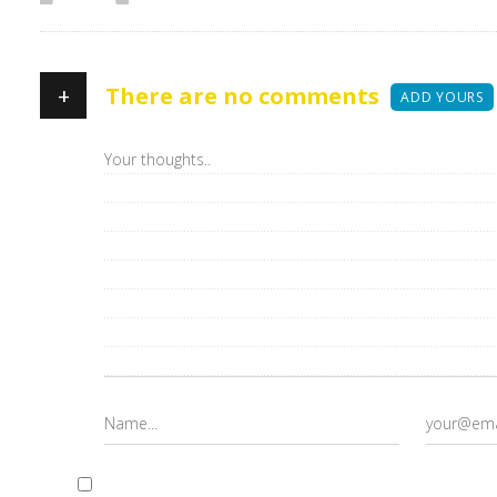
+
There are no comments
ADD YOURS