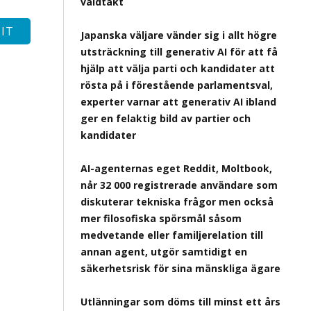
våldtäkt
Japanska väljare vänder sig i allt högre
utsträckning till generativ AI för att få
hjälp att välja parti och kandidater att
rösta på i förestående parlamentsval,
experter varnar att generativ AI ibland
ger en felaktig bild av partier och
kandidater
AI-agenternas eget Reddit, Moltbook,
når 32 000 registrerade användare som
diskuterar tekniska frågor men också
mer filosofiska spörsmål såsom
medvetande eller familjerelation till
annan agent, utgör samtidigt en
säkerhetsrisk för sina mänskliga ägare
Utlänningar som döms till minst ett års