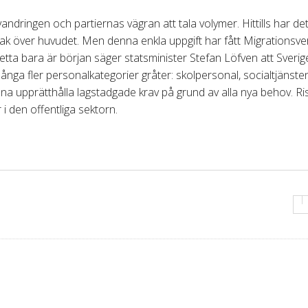
andringen och partiernas vägran att tala volymer. Hittills har de
tak över huvudet. Men denna enkla uppgift har fått Migrationsve
 detta bara är början säger statsminister Stefan Löfven att Sverig
många fler personalkategorier gråter: skolpersonal, socialtjänste
a upprätthålla lagstadgade krav på grund av alla nya behov. Ri
i den offentliga sektorn.