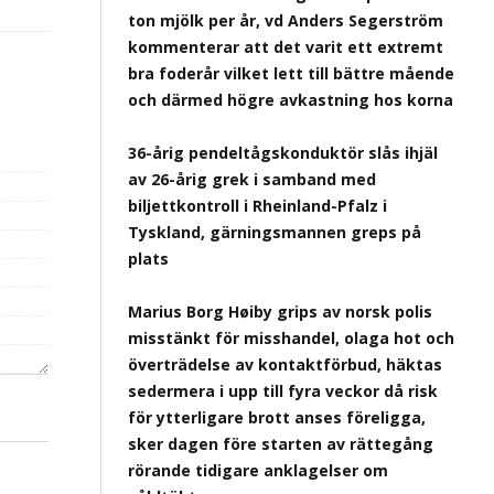
ton mjölk per år, vd Anders Segerström
kommenterar att det varit ett extremt
bra foderår vilket lett till bättre mående
och därmed högre avkastning hos korna
36-årig pendeltågskonduktör slås ihjäl
av 26-årig grek i samband med
biljettkontroll i Rheinland-Pfalz i
Tyskland, gärningsmannen greps på
plats
Marius Borg Høiby grips av norsk polis
misstänkt för misshandel, olaga hot och
överträdelse av kontaktförbud, häktas
sedermera i upp till fyra veckor då risk
för ytterligare brott anses föreligga,
sker dagen före starten av rättegång
rörande tidigare anklagelser om