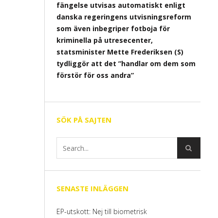
fängelse utvisas automatiskt enligt
danska regeringens utvisningsreform
som även inbegriper fotboja för
kriminella på utresecenter,
statsminister Mette Frederiksen (S)
tydliggör att det ”handlar om dem som
förstör för oss andra”
SÖK PÅ SAJTEN
SENASTE INLÄGGEN
EP-utskott: Nej till biometrisk