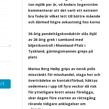
ton mjölk per år, vd Anders Segerström
kommenterar att det varit ett extremt
bra foderår vilket lett till bättre mående
och därmed högre avkastning hos korna
36-årig pendeltågskonduktör slås ihjäl
av 26-årig grek i samband med
biljettkontroll i Rheinland-Pfalz i
Tyskland, gärningsmannen greps på
plats
Marius Borg Høiby grips av norsk polis
misstänkt för misshandel, olaga hot och
överträdelse av kontaktförbud, häktas
sedermera i upp till fyra veckor då risk
för ytterligare brott anses föreligga,
sker dagen före starten av rättegång
rörande tidigare anklagelser om