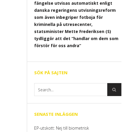
fängelse utvisas automatiskt enligt
danska regeringens utvisningsreform
som även inbegriper fotboja för
kriminella på utresecenter,
statsminister Mette Frederiksen (S)
tydliggör att det ”handlar om dem som
förstör för oss andra”
SÖK PÅ SAJTEN
SENASTE INLÄGGEN
EP-utskott: Nej till biometrisk