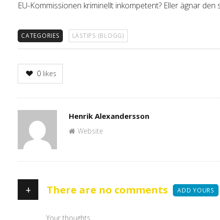
EU-Kommissionen kriminellt inkompetent? Eller ägnar den sig
CATEGORIES
LÄSTIPS (BLOGG)
0
likes
Author
Henrik Alexandersson
Website
+
There are no comments
ADD YOURS