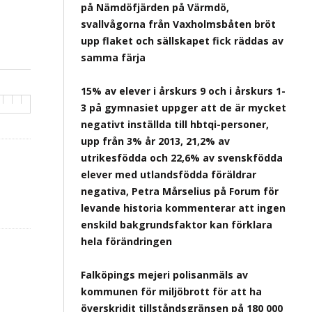
på Nämdöfjärden på Värmdö,
svallvågorna från Vaxholmsbåten bröt
upp flaket och sällskapet fick räddas av
samma färja
15% av elever i årskurs 9 och i årskurs 1-
3 på gymnasiet uppger att de är mycket
negativt inställda till hbtqi-personer,
upp från 3% år 2013, 21,2% av
utrikesfödda och 22,6% av svenskfödda
elever med utlandsfödda föräldrar
negativa, Petra Mårselius på Forum för
levande historia kommenterar att ingen
enskild bakgrundsfaktor kan förklara
hela förändringen
Falköpings mejeri polisanmäls av
kommunen för miljöbrott för att ha
överskridit tillståndsgränsen på 180 000