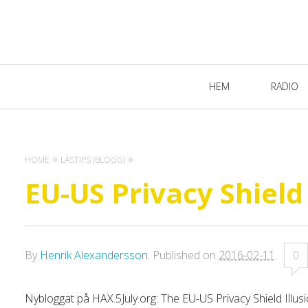
Primary
HEM
RADIO
Navigation
HOME
LÄSTIPS (BLOGG)
EU-US Privacy Shield
By
Henrik Alexandersson
.
Published on
2016-02-11
.
0
Nybloggat på HAX.5July.org: The EU-US Privacy Shield Illu