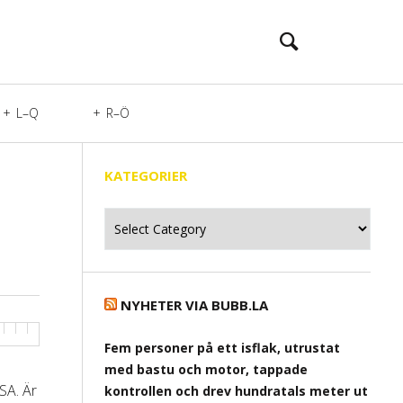
L–Q
R–Ö
KATEGORIER
Kategorier
NYHETER VIA BUBB.LA
Fem personer på ett isflak, utrustat
med bastu och motor, tappade
SA. Är
kontrollen och drev hundratals meter ut