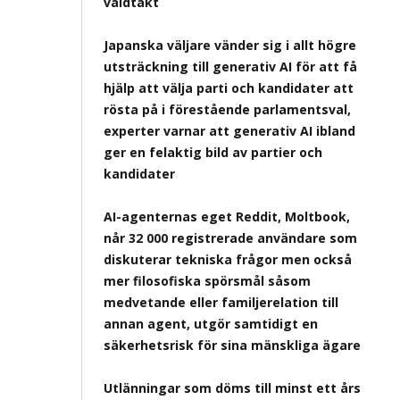
våldtäkt
Japanska väljare vänder sig i allt högre
utsträckning till generativ AI för att få
hjälp att välja parti och kandidater att
rösta på i förestående parlamentsval,
experter varnar att generativ AI ibland
ger en felaktig bild av partier och
kandidater
AI-agenternas eget Reddit, Moltbook,
når 32 000 registrerade användare som
diskuterar tekniska frågor men också
mer filosofiska spörsmål såsom
medvetande eller familjerelation till
annan agent, utgör samtidigt en
säkerhetsrisk för sina mänskliga ägare
Utlänningar som döms till minst ett års