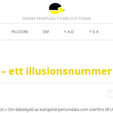
SVENSKA FRIHETLIGA TYCKER OCH TÄNKER
PK-LISTAN
OM
A–D
E–K
 – ett illusionsnummer
sion » Om dataskydd av europeisk persondata som överförs till U