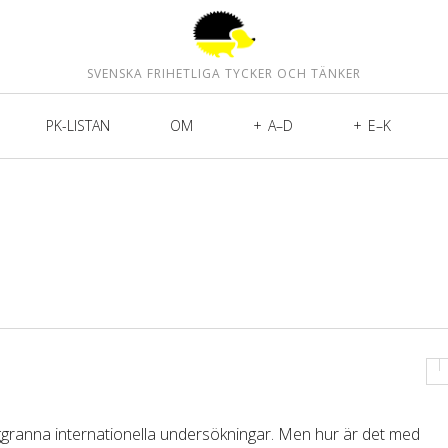
SVENSKA FRIHETLIGA TYCKER OCH TÄNKER
PK-LISTAN
OM
A–D
E–K
 noggranna internationella undersökningar. Men hur är det med