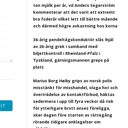
ton mjölk per år, vd Anders Segerström
kommenterar att det varit ett extremt
bra foderår vilket lett till bättre mående
och därmed högre avkastning hos korna
36-årig pendeltågskonduktör slås ihjäl
av 26-årig grek i samband med
biljettkontroll i Rheinland-Pfalz i
Tyskland, gärningsmannen greps på
plats
Marius Borg Høiby grips av norsk polis
misstänkt för misshandel, olaga hot och
överträdelse av kontaktförbud, häktas
sedermera i upp till fyra veckor då risk
för ytterligare brott anses föreligga,
sker dagen före starten av rättegång
rörande tidigare anklagelser om