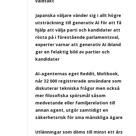
våldtäkt
Japanska väljare vänder sig i allt högre
utsträckning till generativ AI för att få
hjälp att välja parti och kandidater att
rösta på i förestående parlamentsval,
experter varnar att generativ AI ibland
ger en felaktig bild av partier och
kandidater
AI-agenternas eget Reddit, Moltbook,
når 32 000 registrerade användare som
diskuterar tekniska frågor men också
mer filosofiska spörsmål såsom
medvetande eller familjerelation till
annan agent, utgör samtidigt en
säkerhetsrisk för sina mänskliga ägare
Utlänningar som döms till minst ett års