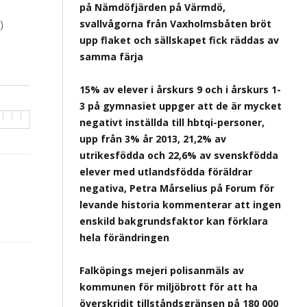
på Nämdöfjärden på Värmdö,
)
svallvågorna från Vaxholmsbåten bröt
upp flaket och sällskapet fick räddas av
samma färja
15% av elever i årskurs 9 och i årskurs 1-
3 på gymnasiet uppger att de är mycket
negativt inställda till hbtqi-personer,
upp från 3% år 2013, 21,2% av
utrikesfödda och 22,6% av svenskfödda
elever med utlandsfödda föräldrar
negativa, Petra Mårselius på Forum för
levande historia kommenterar att ingen
enskild bakgrundsfaktor kan förklara
hela förändringen
Falköpings mejeri polisanmäls av
kommunen för miljöbrott för att ha
överskridit tillståndsgränsen på 180 000