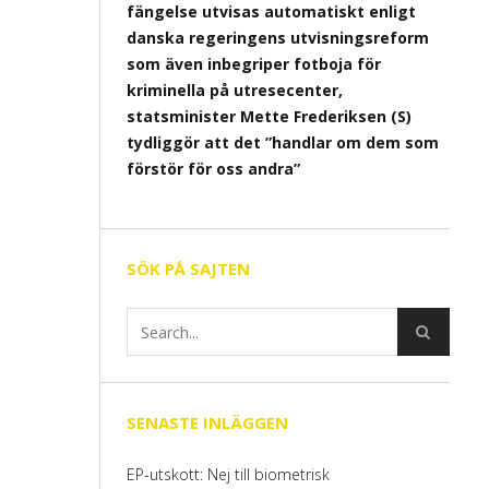
fängelse utvisas automatiskt enligt
danska regeringens utvisningsreform
som även inbegriper fotboja för
kriminella på utresecenter,
statsminister Mette Frederiksen (S)
tydliggör att det ”handlar om dem som
förstör för oss andra”
SÖK PÅ SAJTEN
SENASTE INLÄGGEN
EP-utskott: Nej till biometrisk