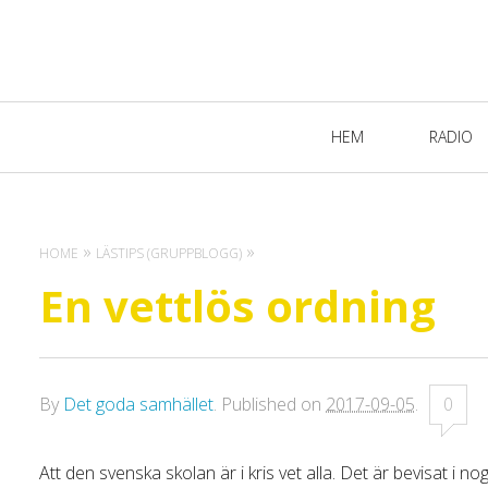
Primary
HEM
RADIO
Navigation
HOME
LÄSTIPS (GRUPPBLOGG)
En vettlös ordning
By
Det goda samhället
.
Published on
2017-09-05
.
0
Att den svenska skolan är i kris vet alla. Det är bevisat i