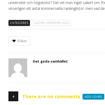
universitet och högskolor? Det vet man inget säkert om, fö
visserligen ett antal kommersiella rankinglistor, men vad dess
CATEGORIES
LÄSTIPS (GRUPPBLOGG)
0
likes
Author
Det goda samhället
+
There are no comments
ADD YOURS