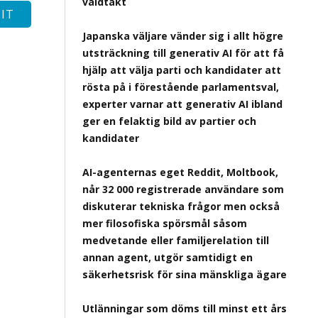
våldtäkt
Japanska väljare vänder sig i allt högre
utsträckning till generativ AI för att få
hjälp att välja parti och kandidater att
rösta på i förestående parlamentsval,
experter varnar att generativ AI ibland
ger en felaktig bild av partier och
kandidater
AI-agenternas eget Reddit, Moltbook,
når 32 000 registrerade användare som
diskuterar tekniska frågor men också
mer filosofiska spörsmål såsom
medvetande eller familjerelation till
annan agent, utgör samtidigt en
säkerhetsrisk för sina mänskliga ägare
Utlänningar som döms till minst ett års