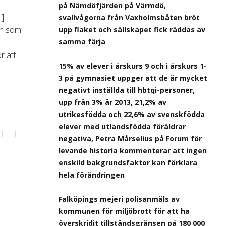
på Nämdöfjärden på Värmdö,
…]
svallvågorna från Vaxholmsbåten bröt
en som
upp flaket och sällskapet fick räddas av
samma färja
r att
15% av elever i årskurs 9 och i årskurs 1-
3 på gymnasiet uppger att de är mycket
negativt inställda till hbtqi-personer,
upp från 3% år 2013, 21,2% av
utrikesfödda och 22,6% av svenskfödda
elever med utlandsfödda föräldrar
negativa, Petra Mårselius på Forum för
levande historia kommenterar att ingen
enskild bakgrundsfaktor kan förklara
hela förändringen
Falköpings mejeri polisanmäls av
kommunen för miljöbrott för att ha
överskridit tillståndsgränsen på 180 000