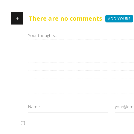
+
There are no comments
ADD YOURS