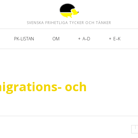
SVENSKA FRIHETLIGA TYCKER OCH TÄNKER
PK-LISTAN
OM
A–D
E–K
migrations- och