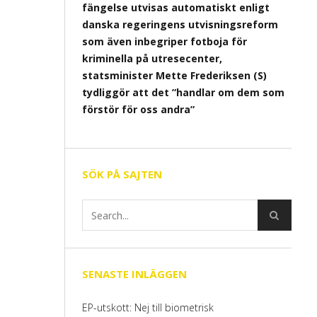
fängelse utvisas automatiskt enligt
danska regeringens utvisningsreform
som även inbegriper fotboja för
kriminella på utresecenter,
statsminister Mette Frederiksen (S)
tydliggör att det ”handlar om dem som
förstör för oss andra”
SÖK PÅ SAJTEN
SENASTE INLÄGGEN
EP-utskott: Nej till biometrisk