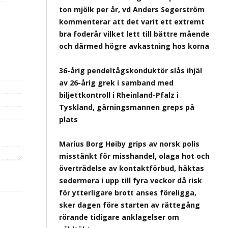
ton mjölk per år, vd Anders Segerström
kommenterar att det varit ett extremt
bra foderår vilket lett till bättre mående
och därmed högre avkastning hos korna
36-årig pendeltågskonduktör slås ihjäl
av 26-årig grek i samband med
biljettkontroll i Rheinland-Pfalz i
Tyskland, gärningsmannen greps på
plats
Marius Borg Høiby grips av norsk polis
misstänkt för misshandel, olaga hot och
överträdelse av kontaktförbud, häktas
sedermera i upp till fyra veckor då risk
för ytterligare brott anses föreligga,
sker dagen före starten av rättegång
rörande tidigare anklagelser om