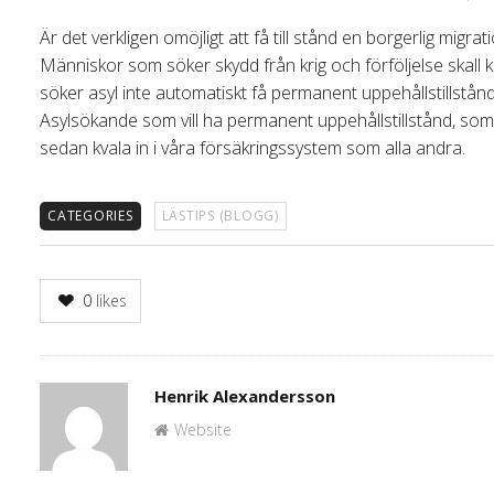
Är det verkligen omöjligt att få till stånd en borgerlig migra
Människor som söker skydd från krig och förföljelse skall 
söker asyl inte automatiskt få permanent uppehållstillstånd
Asylsökande som vill ha permanent uppehållstillstånd, som vill 
sedan kvala in i våra försäkringssystem som alla andra.
CATEGORIES
LÄSTIPS (BLOGG)
0
likes
Author
Henrik Alexandersson
Website