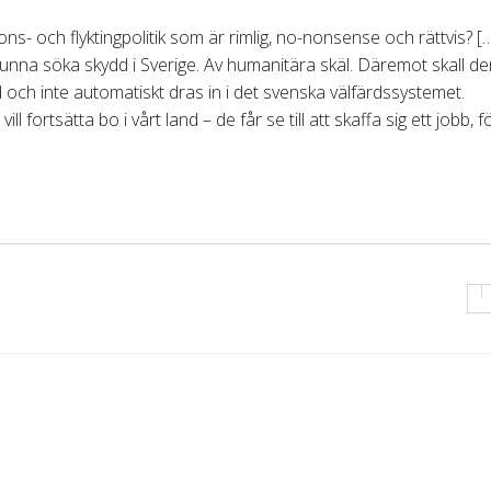
tions- och flyktingpolitik som är rimlig, no-nonsense och rättvis? [
kunna söka skydd i Sverige. Av humanitära skäl. Däremot skall d
 och inte automatiskt dras in i det svenska välfärdssystemet.
fortsätta bo i vårt land – de får se till att skaffa sig ett jobb, fö