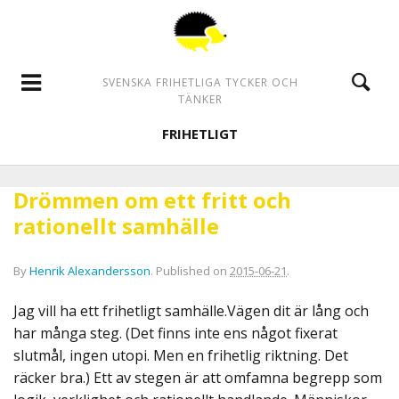
SVENSKA FRIHETLIGA TYCKER OCH
TÄNKER
FRIHETLIGT
Drömmen om ett fritt och
rationellt samhälle
By
Henrik Alexandersson
.
Published on
2015-06-21
.
Jag vill ha ett frihetligt samhälle.Vägen dit är lång och
har många steg. (Det finns inte ens något fixerat
slutmål, ingen utopi. Men en frihetlig riktning. Det
räcker bra.) Ett av stegen är att omfamna begrepp som