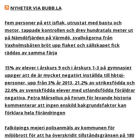
NYHETER VIA BUBB.LA
Fem personer på ett isflak, utrustat med bastu och
motor, tappade kontrollen och drev hundratals meter ut
på Nämdöfjärden på Värmdö, svallvågorna från
Vaxholmsbåten bröt upp flaket och sällskapet fick
räddas av samma färja
15% av elever i årskurs 9 och i årskurs 1-3 på gymnasiet
uppger att de är mycket negativt inställda till hbtqi-
personer, upp från 3% år 2013, 21,2% av utrikesfödda och
22,6% av svenskfödda elever med utlandsfödda föräldrar
negativa, Petra Mårselius på Forum för levande historia
kommenterar att ingen enskild bakgrundsfaktor kan
förklara hela förändringen
Falköpings mejeri polisanmäls av kommunen för
miljöbrott för att ha överskridit tillståndsgränsen på 180