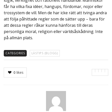
logik, verklighet och rationellt handlande. Människor
får ha vilka fixa idéer, hangups, fördomar, nojor eller
trossystem de vill. Men de har icke rätt att tvinga andra
att följa påhittade regler som de sätter upp – bara för
att dessa regler råkar kunna hänföras till deras
personliga moral, religion eller världsåskådning. Inte
på allmän plats.
CATEGORIES
LÄSTIPS (BLOGG)
0
likes