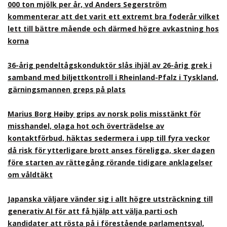
000 ton mjölk per år, vd Anders Segerström
kommenterar att det varit ett extremt bra foderår vilket
lett till bättre mående och därmed högre avkastning hos
korna
36-årig pendeltågskonduktör slås ihjäl av 26-årig grek i
samband med biljettkontroll i Rheinland-Pfalz i Tyskland,
gärningsmannen greps på plats
Marius Borg Høiby grips av norsk polis misstänkt för
misshandel, olaga hot och överträdelse av
kontaktförbud, häktas sedermera i upp till fyra veckor
då risk för ytterligare brott anses föreligga, sker dagen
före starten av rättegång rörande tidigare anklagelser
om våldtäkt
Japanska väljare vänder sig i allt högre utsträckning till
generativ AI för att få hjälp att välja parti och
kandidater att rösta på i förestående parlamentsval,