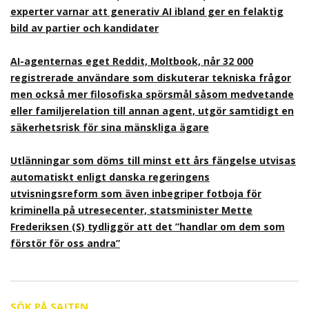
experter varnar att generativ AI ibland ger en felaktig
bild av partier och kandidater
AI-agenternas eget Reddit, Moltbook, når 32 000
registrerade användare som diskuterar tekniska frågor
men också mer filosofiska spörsmål såsom medvetande
eller familjerelation till annan agent, utgör samtidigt en
säkerhetsrisk för sina mänskliga ägare
Utlänningar som döms till minst ett års fängelse utvisas
automatiskt enligt danska regeringens
utvisningsreform som även inbegriper fotboja för
kriminella på utresecenter, statsminister Mette
Frederiksen (S) tydliggör att det ”handlar om dem som
förstör för oss andra”
SÖK PÅ SAJTEN