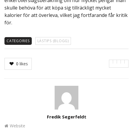
enkel överslagsberäkning om hur mycket pengar man
skulle behöva för att köpa sig tillräckligt mycket
kalorier för att överleva, vilket jag fortfarande får kritik
för.
CATEGORIES
LÄSTIPS (BLOGG)
0
likes
Author
Fredik Segerfeldt
Website