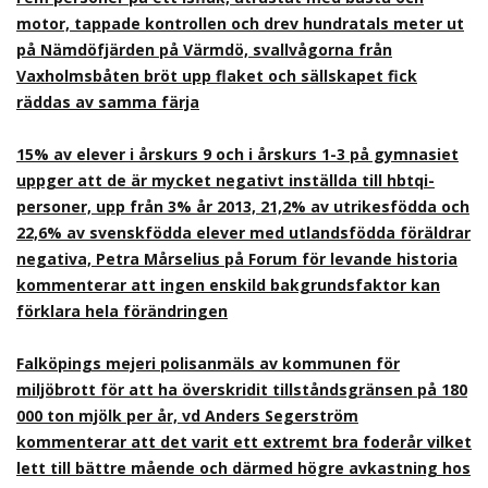
motor, tappade kontrollen och drev hundratals meter ut
på Nämdöfjärden på Värmdö, svallvågorna från
Vaxholmsbåten bröt upp flaket och sällskapet fick
räddas av samma färja
15% av elever i årskurs 9 och i årskurs 1-3 på gymnasiet
uppger att de är mycket negativt inställda till hbtqi-
personer, upp från 3% år 2013, 21,2% av utrikesfödda och
22,6% av svenskfödda elever med utlandsfödda föräldrar
negativa, Petra Mårselius på Forum för levande historia
kommenterar att ingen enskild bakgrundsfaktor kan
förklara hela förändringen
Falköpings mejeri polisanmäls av kommunen för
miljöbrott för att ha överskridit tillståndsgränsen på 180
000 ton mjölk per år, vd Anders Segerström
kommenterar att det varit ett extremt bra foderår vilket
lett till bättre mående och därmed högre avkastning hos