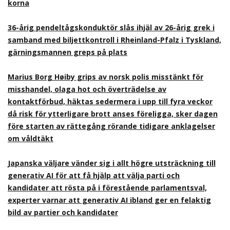
korna
36-årig pendeltågskonduktör slås ihjäl av 26-årig grek i
samband med biljettkontroll i Rheinland-Pfalz i Tyskland,
gärningsmannen greps på plats
Marius Borg Høiby grips av norsk polis misstänkt för
misshandel, olaga hot och överträdelse av
kontaktförbud, häktas sedermera i upp till fyra veckor
då risk för ytterligare brott anses föreligga, sker dagen
före starten av rättegång rörande tidigare anklagelser
om våldtäkt
Japanska väljare vänder sig i allt högre utsträckning till
generativ AI för att få hjälp att välja parti och
kandidater att rösta på i förestående parlamentsval,
experter varnar att generativ AI ibland ger en felaktig
bild av partier och kandidater