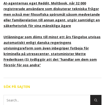
AI-agenternas eget Reddit, Moltbook, når 32 000
registrerade användare som diskuterar tekniska frågor
men också mer filosofiska spörsmål såsom medvetande
eller familjerelation till annan agent, utgör samtidigt en
säkerhetsrisk för sina mänskliga ägare
Utlänningar som döms till minst ett års fängelse utvisas
automatiskt enligt danska regeringens
utvisningsreform som även inbegriper fotboja för
kriminella på utresecenter, statsminister Mette
Frederiksen (S) tydliggör att det ”handlar om dem som
förstör för oss andra”
SÖK PÅ SAJTEN