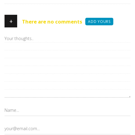
+
There are no comments
ADD YOURS