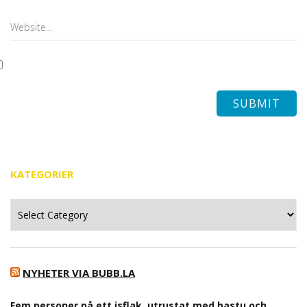
KATEGORIER
Kategorier
NYHETER VIA BUBB.LA
Fem personer på ett isflak, utrustat med bastu och