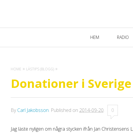
Primary
HEM
RADIO
Navigation
HOME
LÄSTIPS (BLOGG)
Donationer i Sverige
By
Carl Jakobsson
.
Published on
2014-09-20
.
0
Jag läste nyligen om några stycken ifrån Jan Christensens 