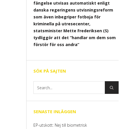
fängelse utvisas automatiskt enligt
danska regeringens utvisningsreform
som även inbegriper fotboja för
kriminella på utresecenter,
statsminister Mette Frederiksen (S)
tydliggör att det ”handlar om dem som
förstör för oss andra”
SÖK PÅ SAJTEN
SENASTE INLÄGGEN
EP-utskott: Nej till biometrisk