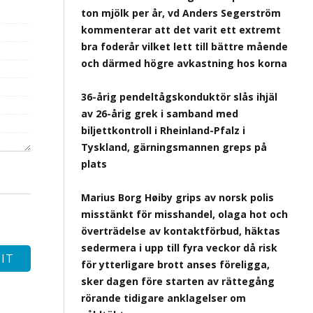
ton mjölk per år, vd Anders Segerström
kommenterar att det varit ett extremt
bra foderår vilket lett till bättre mående
och därmed högre avkastning hos korna
36-årig pendeltågskonduktör slås ihjäl
av 26-årig grek i samband med
biljettkontroll i Rheinland-Pfalz i
Tyskland, gärningsmannen greps på
plats
Marius Borg Høiby grips av norsk polis
misstänkt för misshandel, olaga hot och
överträdelse av kontaktförbud, häktas
sedermera i upp till fyra veckor då risk
för ytterligare brott anses föreligga,
sker dagen före starten av rättegång
rörande tidigare anklagelser om