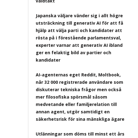
våldtäkt
Japanska väljare vänder sig i allt högre
utsträckning till generativ AI för att få
hjälp att välja parti och kandidater att
rösta på i förestående parlamentsval,
experter varnar att generativ AI ibland
ger en felaktig bild av partier och
kandidater
AI-agenternas eget Reddit, Moltbook,
når 32 000 registrerade användare som
diskuterar tekniska frågor men också
mer filosofiska spörsmål såsom
medvetande eller familjerelation till
annan agent, utgör samtidigt en
säkerhetsrisk för sina mänskliga ägare
Utlänningar som döms till minst ett års