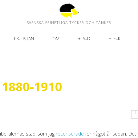
SVENSKA FRIHETLIGA TYCKER OCH TÄNKER
PK-LISTAN
OM
A–D
E–K
 1880-1910
Liberalernas stad, som jag
recenserade
för något år sedan. Det v