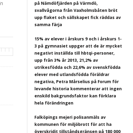
En
på Nämdöfjärden på Värmdö,
svallvågorna från Vaxholmsbåten bröt
upp flaket och sällskapet fick räddas av
samma färja
15% av elever i årskurs 9 och i årskurs 1-
3 på gymnasiet uppger att de är mycket
negativt inställda till hbtqi-personer,
upp från 3% år 2013, 21,2% av
utrikesfödda och 22,6% av svenskfödda
elever med utlandsfödda föräldrar
negativa, Petra Mårselius på Forum för
levande historia kommenterar att ingen
enskild bakgrundsfaktor kan förklara
hela förändringen
Falköpings mejeri polisanmäls av
kommunen för miljöbrott för att ha
överskridit tillståndsgränsen på 180 000