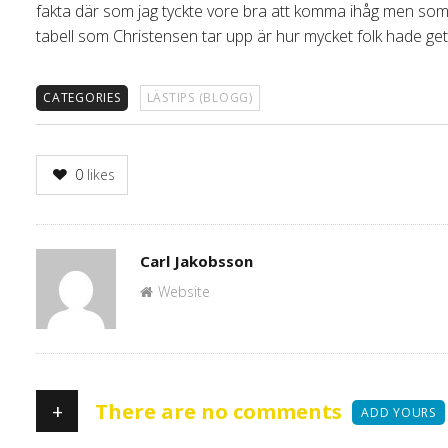
fakta där som jag tyckte vore bra att komma ihåg men som j
tabell som Christensen tar upp är hur mycket folk hade gett 
CATEGORIES
LÄSTIPS (BLOGG)
0
likes
Author
Carl Jakobsson
Website
+
There are no comments
ADD YOURS