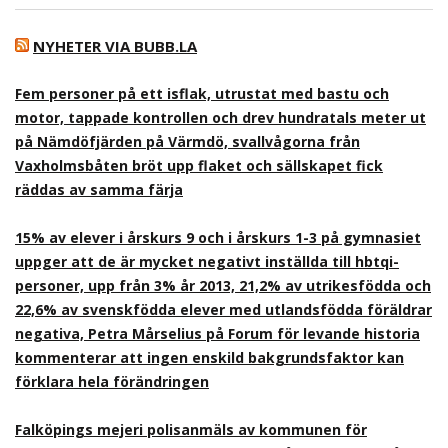
NYHETER VIA BUBB.LA
Fem personer på ett isflak, utrustat med bastu och
motor, tappade kontrollen och drev hundratals meter ut
på Nämdöfjärden på Värmdö, svallvågorna från
Vaxholmsbåten bröt upp flaket och sällskapet fick
räddas av samma färja
15% av elever i årskurs 9 och i årskurs 1-3 på gymnasiet
uppger att de är mycket negativt inställda till hbtqi-
personer, upp från 3% år 2013, 21,2% av utrikesfödda och
22,6% av svenskfödda elever med utlandsfödda föräldrar
negativa, Petra Mårselius på Forum för levande historia
kommenterar att ingen enskild bakgrundsfaktor kan
förklara hela förändringen
Falköpings mejeri polisanmäls av kommunen för