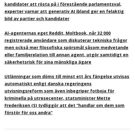
kandidater att rösta på i förestående parlamentsval,
experter varnar att generativ AI ibland ger en felaktig
bild av partier och kandidater
AI-agenternas eget Reddit, Moltbook, når 32 000
registrerade användare som diskuterar tekniska frågor
men också mer filosofiska spörsmål såsom medvetande
eller familjerelation till annan agent, utgör samtidigt en
säkerhetsrisk för sina mänskliga ägare
Utlänningar som döms till minst ett års fängelse utvisas
automatiskt enligt danska regeringens
utvisningsreform som även inbegriper fotboja för
kriminella på utresecenter, statsminister Mette
Frederiksen (S) tydliggör att det ”handlar om dem som
förstör för oss andra”