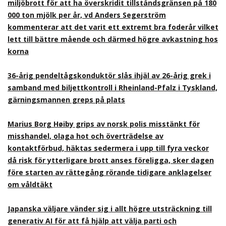
miljöbrott för att ha överskridit tillståndsgränsen på 180
000 ton mjölk per år, vd Anders Segerström
kommenterar att det varit ett extremt bra foderår vilket
lett till bättre mående och därmed högre avkastning hos
korna
36-årig pendeltågskonduktör slås ihjäl av 26-årig grek i
samband med biljettkontroll i Rheinland-Pfalz i Tyskland,
gärningsmannen greps på plats
Marius Borg Høiby grips av norsk polis misstänkt för
misshandel, olaga hot och överträdelse av
kontaktförbud, häktas sedermera i upp till fyra veckor
då risk för ytterligare brott anses föreligga, sker dagen
före starten av rättegång rörande tidigare anklagelser
om våldtäkt
Japanska väljare vänder sig i allt högre utsträckning till
generativ AI för att få hjälp att välja parti och