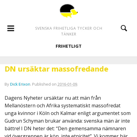
SVENSKA FRIHETLIGA TYCKER OCH
TÄNKER
FRIHETLIGT
DN ursäktar massofredande
By
Dick Erixon
.
Published on
2016-01-09
.
Dagens Nyheter ursäktar nu att män från
Mellanöstern och Afrika systematiskt massofredat
unga kvinnor i Köln och Kalmar enligt argumentet som
Gudrun Schyman brukar använda: svenska män är inte
bättre! I DN heter det: “Den gemensamma nämnaren
vid övergreppen är kön, inte etnicitet”. Vi kommer här