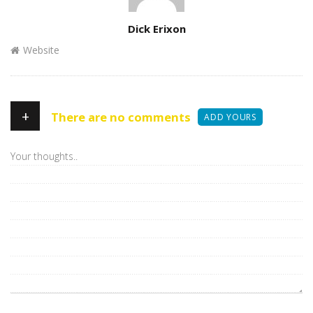
Author
Dick Erixon
Website
+
There are no comments
ADD YOURS