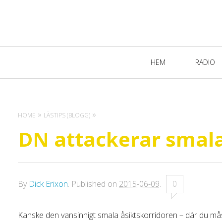
Primary
HEM
RADIO
Navigation
HOME
LÄSTIPS (BLOGG)
DN attackerar smala
By
Dick Erixon
.
Published on
2015-06-09
.
0
Kanske den vansinnigt smala åsiktskorridoren – där du må