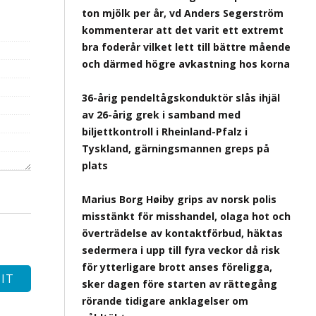
ton mjölk per år, vd Anders Segerström
kommenterar att det varit ett extremt
bra foderår vilket lett till bättre mående
och därmed högre avkastning hos korna
36-årig pendeltågskonduktör slås ihjäl
av 26-årig grek i samband med
biljettkontroll i Rheinland-Pfalz i
Tyskland, gärningsmannen greps på
plats
Marius Borg Høiby grips av norsk polis
misstänkt för misshandel, olaga hot och
överträdelse av kontaktförbud, häktas
sedermera i upp till fyra veckor då risk
för ytterligare brott anses föreligga,
sker dagen före starten av rättegång
rörande tidigare anklagelser om