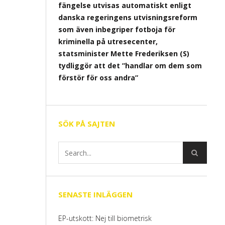
fängelse utvisas automatiskt enligt
danska regeringens utvisningsreform
som även inbegriper fotboja för
kriminella på utresecenter,
statsminister Mette Frederiksen (S)
tydliggör att det ”handlar om dem som
förstör för oss andra”
SÖK PÅ SAJTEN
SENASTE INLÄGGEN
EP-utskott: Nej till biometrisk