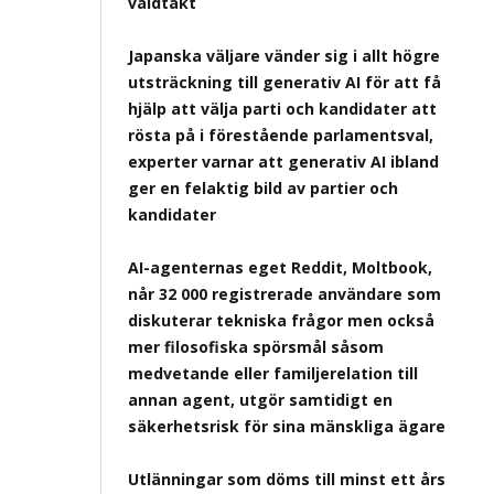
våldtäkt
Japanska väljare vänder sig i allt högre
utsträckning till generativ AI för att få
hjälp att välja parti och kandidater att
rösta på i förestående parlamentsval,
experter varnar att generativ AI ibland
ger en felaktig bild av partier och
kandidater
AI-agenternas eget Reddit, Moltbook,
når 32 000 registrerade användare som
diskuterar tekniska frågor men också
mer filosofiska spörsmål såsom
medvetande eller familjerelation till
annan agent, utgör samtidigt en
säkerhetsrisk för sina mänskliga ägare
Utlänningar som döms till minst ett års