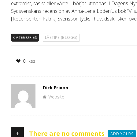
extremist, rasist eller värre – börjar utmanas. I Dagens Nyh
Sydsvenskans recension av Anna-Lena Lodenius bok ”Vi sä
[Recensenten Patrik] Svensson tycks i huvudsak ilsken över
CATEGORIES
LÄSTIPS (BLOGG)
0
likes
Author
Dick Erixon
Website
+
There are no comments
ADD YOURS