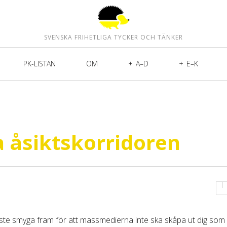
SVENSKA FRIHETLIGA TYCKER OCH TÄNKER
PK-LISTAN
OM
A–D
E–K
 åsiktskorridoren
ste smyga fram för att massmedierna inte ska skåpa ut dig som