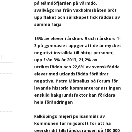
på Nämdöfjärden på Värmdö,
svallvågorna från Vaxholmsbåten bröt
upp flaket och sällskapet fick räddas av
samma färja
15% av elever i årskurs 9 och i årskurs 1-
3 på gymnasiet uppger att de är mycket
negativt inställda till hbtqi-personer,
upp från 3% år 2013, 21,2% av
utrikesfödda och 22,6% av svenskfödda
elever med utlandsfödda föräldrar
negativa, Petra Mårselius på Forum för
levande historia kommenterar att ingen
enskild bakgrundsfaktor kan förklara
hela förändringen
Falköpings mejeri polisanmäls av
kommunen för miljöbrott för att ha
överskridit tillståndsgränsen på 180 000