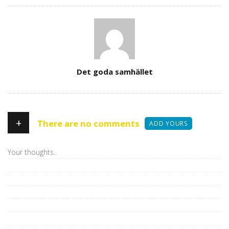
Author
Det goda samhället
+
There are no comments
ADD YOURS