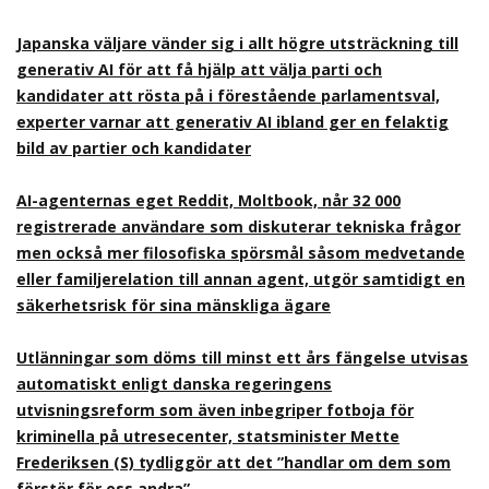
Japanska väljare vänder sig i allt högre utsträckning till
generativ AI för att få hjälp att välja parti och
kandidater att rösta på i förestående parlamentsval,
experter varnar att generativ AI ibland ger en felaktig
bild av partier och kandidater
AI-agenternas eget Reddit, Moltbook, når 32 000
registrerade användare som diskuterar tekniska frågor
men också mer filosofiska spörsmål såsom medvetande
eller familjerelation till annan agent, utgör samtidigt en
säkerhetsrisk för sina mänskliga ägare
Utlänningar som döms till minst ett års fängelse utvisas
automatiskt enligt danska regeringens
utvisningsreform som även inbegriper fotboja för
kriminella på utresecenter, statsminister Mette
Frederiksen (S) tydliggör att det ”handlar om dem som
förstör för oss andra”