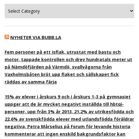
Kategorier
NYHETER VIA BUBB.LA
Fem personer på ett isflak, utrustat med bastu och
motor, tappade kontrollen och drev hundratals meter ut
på Nämdöfjärden på Värmdö, svallvågorna från
Vaxholmsbåten bröt upp flaket och sällskapet fick
räddas av samma färja
15% av elever i årskurs 9 och i årskurs 1-3 på gymnasiet
uppger att de är mycket negativt inställda till hbtqi-
personer, upp från 3% år 2013, 21,2% av utrikesfödda och
22,6% av svenskfödda elever med utlandsfödda föräldrar
negativa, Petra Mårselius på Forum för levande historia
kommenterar att ingen enskild bakgrundsfaktor kan