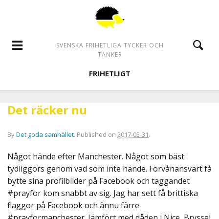
SVENSKA FRIHETLIGA TYCKER OCH
TÄNKER
FRIHETLIGT
Det räcker nu
By
Det goda samhället
.
Published on
2017-05-31
.
Något hände efter Manchester. Något som bäst
tydliggörs genom vad som inte hände. Förvånansvärt få
bytte sina profilbilder på Facebook och taggandet
#prayfor kom snabbt av sig. Jag har sett få brittiska
flaggor på Facebook och ännu färre
#prayformanchester. Jämfört med dåden i Nice, Bryssel