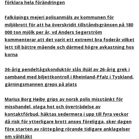
förklara hela förändringen
Falköpings mejeri polisanmäls av kommunen för
miljöbrott för att ha överskridit tillståndsgränsen på 180
000 ton mjölk per år, vd Anders Segerström
kommenterar att det varit ett extremt bra foderår vilket
lett till bättre mående och därmed högre avkastning hos
korna
36-årig pendeltågskonduktör slås ihjäl av 26-årig grek i
samband med biljettkontroll i Rheinland-Pfalz i Tyskland,
gärningsmannen greps på plats
Marius Borg Høiby grips av norsk polis misstänkt för
misshandel, olaga hot och överträdelse av
kontaktförbud, häktas sedermera i upp till fyra veckor
då risk för ytterligare brott anses föreligga, sker dagen
före starten av rättegång rörande tidigare anklagelser
om våldtäkt