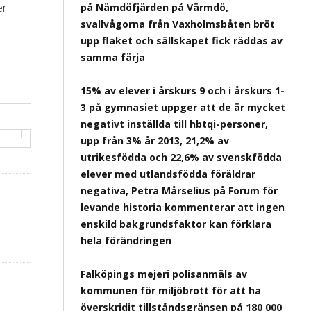
er
på Nämdöfjärden på Värmdö,
svallvågorna från Vaxholmsbåten bröt
upp flaket och sällskapet fick räddas av
samma färja
15% av elever i årskurs 9 och i årskurs 1-
3 på gymnasiet uppger att de är mycket
negativt inställda till hbtqi-personer,
upp från 3% år 2013, 21,2% av
utrikesfödda och 22,6% av svenskfödda
elever med utlandsfödda föräldrar
negativa, Petra Mårselius på Forum för
levande historia kommenterar att ingen
enskild bakgrundsfaktor kan förklara
hela förändringen
Falköpings mejeri polisanmäls av
kommunen för miljöbrott för att ha
överskridit tillståndsgränsen på 180 000