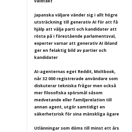
våldtäkt
Japanska väljare vänder sig i allt högre
utsträckning till generativ AI för att få
hjälp att välja parti och kandidater att
rösta på i förestående parlamentsval,
experter varnar att generativ AI ibland
ger en felaktig bild av partier och
kandidater
AI-agenternas eget Reddit, Moltbook,
når 32 000 registrerade användare som
diskuterar tekniska frågor men också
mer filosofiska spörsmål såsom
medvetande eller familjerelation till
annan agent, utgör samtidigt en
säkerhetsrisk för sina mänskliga ägare
Utlänningar som döms till minst ett års