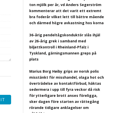
ton mjölk per år, vd Anders Segerström
kommenterar att det varit ett extremt
bra foderår vilket lett till bättre mående
och därmed högre avkastning hos korna
36-årig pendeltågskonduktör slås ihjäl
av 26-årig grek i samband med
biljettkontroll i Rheinland-Pfalz i
Tyskland, gärningsmannen greps på
plats
Marius Borg Høiby grips av norsk polis
misstänkt för misshandel, olaga hot och
överträdelse av kontaktförbud, häktas
sedermera i upp till fyra veckor då risk
för ytterligare brott anses föreligga,
sker dagen före starten av rättegång
rörande tidigare anklagelser om