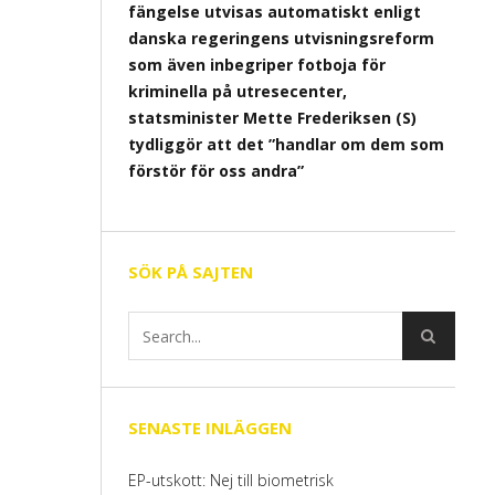
fängelse utvisas automatiskt enligt
danska regeringens utvisningsreform
som även inbegriper fotboja för
kriminella på utresecenter,
statsminister Mette Frederiksen (S)
tydliggör att det ”handlar om dem som
förstör för oss andra”
SÖK PÅ SAJTEN
SENASTE INLÄGGEN
EP-utskott: Nej till biometrisk