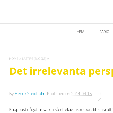
Primary
HEM
RADIO
Navigation
HOME
LÄSTIPS (BLOGG)
Det irrelevanta pers
By
Henrik Sundholm
.
Published on
2014-04-15
.
0
Knappast något är väl en så effektiv inkörsport till självrä