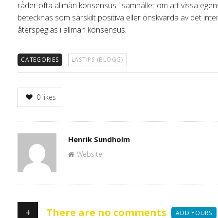
råder ofta allmän konsensus i samhället om att vissa egens
betecknas som särskilt positiva eller önskvärda av det inter
återspeglas i allmän konsensus.
CATEGORIES
LÄSTIPS (BLOGG)
0
likes
Author
Henrik Sundholm
Website
+
There are no comments
ADD YOURS