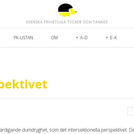
SVENSKA FRIHETLIGA TYCKER OCH TÄNKER
PK-LISTAN
OM
A–D
E–K
pektivet
ttfärdigande dumdryghet, som det intersektionella perspektivet. D