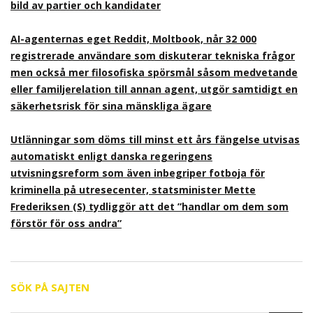
bild av partier och kandidater
AI-agenternas eget Reddit, Moltbook, når 32 000
registrerade användare som diskuterar tekniska frågor
men också mer filosofiska spörsmål såsom medvetande
eller familjerelation till annan agent, utgör samtidigt en
säkerhetsrisk för sina mänskliga ägare
Utlänningar som döms till minst ett års fängelse utvisas
automatiskt enligt danska regeringens
utvisningsreform som även inbegriper fotboja för
kriminella på utresecenter, statsminister Mette
Frederiksen (S) tydliggör att det ”handlar om dem som
förstör för oss andra”
SÖK PÅ SAJTEN