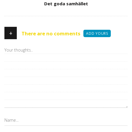
Author
Det goda samhället
+
There are no comments
ADD YOURS