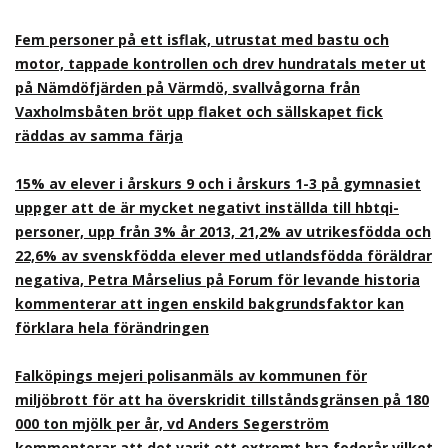
Fem personer på ett isflak, utrustat med bastu och
motor, tappade kontrollen och drev hundratals meter ut
på Nämdöfjärden på Värmdö, svallvågorna från
Vaxholmsbåten bröt upp flaket och sällskapet fick
räddas av samma färja
15% av elever i årskurs 9 och i årskurs 1-3 på gymnasiet
uppger att de är mycket negativt inställda till hbtqi-
personer, upp från 3% år 2013, 21,2% av utrikesfödda och
22,6% av svenskfödda elever med utlandsfödda föräldrar
negativa, Petra Mårselius på Forum för levande historia
kommenterar att ingen enskild bakgrundsfaktor kan
förklara hela förändringen
Falköpings mejeri polisanmäls av kommunen för
miljöbrott för att ha överskridit tillståndsgränsen på 180
000 ton mjölk per år, vd Anders Segerström
kommenterar att det varit ett extremt bra foderår vilket