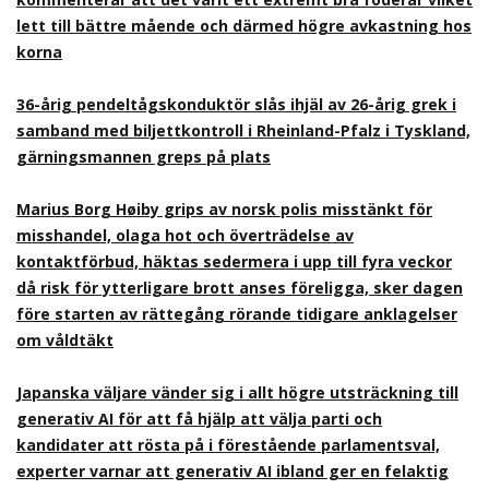
lett till bättre mående och därmed högre avkastning hos
korna
36-årig pendeltågskonduktör slås ihjäl av 26-årig grek i
samband med biljettkontroll i Rheinland-Pfalz i Tyskland,
gärningsmannen greps på plats
Marius Borg Høiby grips av norsk polis misstänkt för
misshandel, olaga hot och överträdelse av
kontaktförbud, häktas sedermera i upp till fyra veckor
då risk för ytterligare brott anses föreligga, sker dagen
före starten av rättegång rörande tidigare anklagelser
om våldtäkt
Japanska väljare vänder sig i allt högre utsträckning till
generativ AI för att få hjälp att välja parti och
kandidater att rösta på i förestående parlamentsval,
experter varnar att generativ AI ibland ger en felaktig