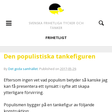
SVENSKA FRIHETLIGA TYCKER OCH
TÄNKER
FRIHETLIGT
Den populistiska tankefiguren
By
Det goda samhället
.
Published on
2017-05-29
.
Eftersom ingen vet vad populism betyder så kanske jag
kan få presentera ett synsätt i syfte att skapa
ytterligare förvirring.
Populismen bygger på en tankefigur av följande
konstruktion: