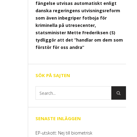
fängelse utvisas automatiskt enligt
danska regeringens utvisningsreform
som även inbegriper fotboja för
kriminella på utresecenter,
statsminister Mette Frederiksen (S)
tydliggör att det ”handlar om dem som
förstör för oss andra”
SÖK PÅ SAJTEN
SENASTE INLÄGGEN
EP-utskott: Nej till biometrisk