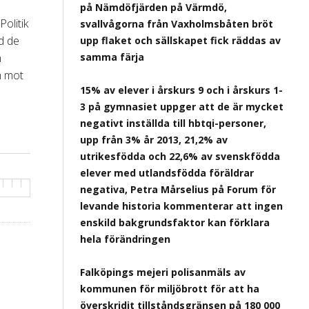
på Nämdöfjärden på Värmdö,
olitik
svallvågorna från Vaxholmsbåten bröt
ad de
upp flaket och sällskapet fick räddas av
h
samma färja
m mot
15% av elever i årskurs 9 och i årskurs 1-
3 på gymnasiet uppger att de är mycket
negativt inställda till hbtqi-personer,
upp från 3% år 2013, 21,2% av
utrikesfödda och 22,6% av svenskfödda
elever med utlandsfödda föräldrar
negativa, Petra Mårselius på Forum för
levande historia kommenterar att ingen
enskild bakgrundsfaktor kan förklara
hela förändringen
Falköpings mejeri polisanmäls av
kommunen för miljöbrott för att ha
överskridit tillståndsgränsen på 180 000