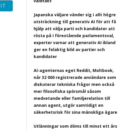
våldtäkt
Japanska väljare vänder sig i allt högre
utsträckning till generativ AI för att få
hjälp att välja parti och kandidater att
rösta på i förestående parlamentsval,
experter varnar att generativ AI ibland
ger en felaktig bild av partier och
kandidater
AI-agenternas eget Reddit, Moltbook,
når 32 000 registrerade användare som
diskuterar tekniska frågor men också
mer filosofiska spörsmål såsom
medvetande eller familjerelation till
annan agent, utgör samtidigt en
säkerhetsrisk för sina mänskliga ägare
Utlänningar som döms till minst ett års