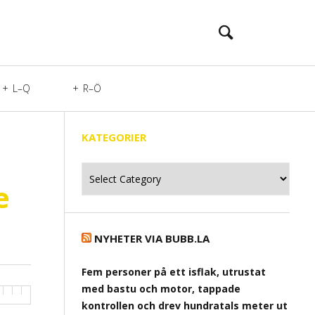
L–Q
R–Ö
KATEGORIER
Kategorier
e
NYHETER VIA BUBB.LA
Fem personer på ett isflak, utrustat
med bastu och motor, tappade
kontrollen och drev hundratals meter ut