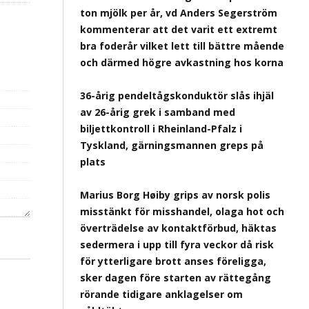
ton mjölk per år, vd Anders Segerström
kommenterar att det varit ett extremt
bra foderår vilket lett till bättre mående
och därmed högre avkastning hos korna
36-årig pendeltågskonduktör slås ihjäl
av 26-årig grek i samband med
biljettkontroll i Rheinland-Pfalz i
Tyskland, gärningsmannen greps på
plats
Marius Borg Høiby grips av norsk polis
misstänkt för misshandel, olaga hot och
överträdelse av kontaktförbud, häktas
sedermera i upp till fyra veckor då risk
för ytterligare brott anses föreligga,
sker dagen före starten av rättegång
rörande tidigare anklagelser om