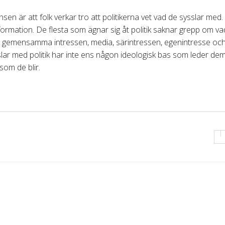
 är att folk verkar tro att politikerna vet vad de sysslar med. P
 information. De flesta som ägnar sig åt politik saknar grepp om v
er, gemensamma intressen, media, särintressen, egenintresse oc
slar med politik har inte ens någon ideologisk bas som leder de
 som de blir.