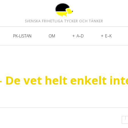
SVENSKA FRIHETLIGA TYCKER OCH TÄNKER
PK-LISTAN
OM
A–D
E–K
De vet helt enkelt int