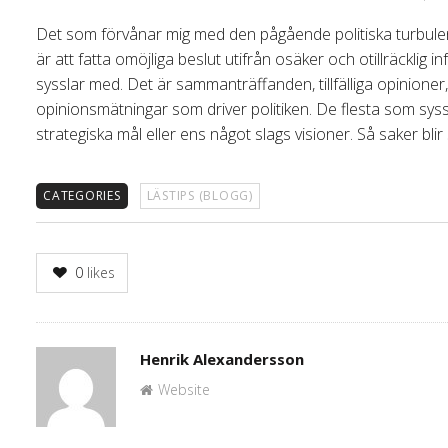
Det som förvånar mig med den pågående politiska turbulensen
är att fatta omöjliga beslut utifrån osäker och otillräcklig
sysslar med. Det är sammanträffanden, tillfälliga opinion
opinionsmätningar som driver politiken. De flesta som sys
strategiska mål eller ens något slags visioner. Så saker blir
CATEGORIES
LÄSTIPS (BLOGG)
0
likes
Author
Henrik Alexandersson
Website