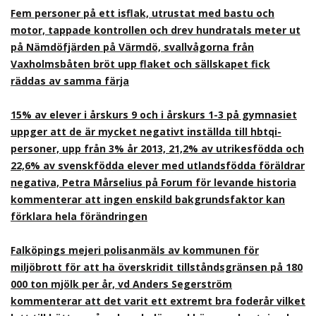
Fem personer på ett isflak, utrustat med bastu och
motor, tappade kontrollen och drev hundratals meter ut
på Nämdöfjärden på Värmdö, svallvågorna från
Vaxholmsbåten bröt upp flaket och sällskapet fick
räddas av samma färja
15% av elever i årskurs 9 och i årskurs 1-3 på gymnasiet
uppger att de är mycket negativt inställda till hbtqi-
personer, upp från 3% år 2013, 21,2% av utrikesfödda och
22,6% av svenskfödda elever med utlandsfödda föräldrar
negativa, Petra Mårselius på Forum för levande historia
kommenterar att ingen enskild bakgrundsfaktor kan
förklara hela förändringen
Falköpings mejeri polisanmäls av kommunen för
miljöbrott för att ha överskridit tillståndsgränsen på 180
000 ton mjölk per år, vd Anders Segerström
kommenterar att det varit ett extremt bra foderår vilket