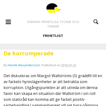
SVENSKA FRIHETLIGA TYCKER OCH
TÄNKER
FRIHETLIGT
De korrumperade
By
Henrik Alexandersson
.
Published on
2016-01-22
.
Det diskuteras om Margot Wallströms (S) gräddfil till en
av fackets hyreslägenheter är att betrakta som
korruption. Utgångspunkten är att utreda om denna
favör kan skapa en situation där Wallström i sin roll
som statsråd kan komma att ge facket positiv
särbehandling.I sammanhanget vill jag bara påminna