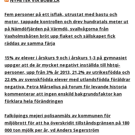
NYHETER VIA BUBB.LA
Fem personer på ett isflak, utrustat med bastu och
motor, tappade kontrollen och drev hundratals meter ut
på Nämdöfjärden på Värmdö, svallvågorna från
Vaxholmsbåten bröt upp flaket och sällskapet fick
räddas av samma färja
15% av elever i årskurs 9 och i årskurs 1-3 på gymnasiet
uppger att de är mycket negativt inställda till hbtqi-
personer, upp från 3% år 2013, 21,2% av utrikesfödda och
22,6% av svenskfödda elever med utlandsfödda föräldrar
negativa, Petra Mårselius på Forum för levande historia
kommenterar att ingen enskild bakgrundsfaktor kan
förklara hela förändringen
Falköpings mejeri polisanmäls av kommunen för
miljöbrott för att ha överskridit tillståndsgränsen på 180
000 ton mjölk per år, vd Anders Segerström