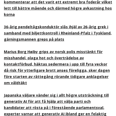
kommenterar att det varit ett extremt bra foderår vilket
lett till bättre mående och därmed högre avkastning hos
korna
36-årig pendeltågskonduktör slås ihjäl av 26-årig grek i
samband med biljettkontroll i Rheinland-Pfalz i Tyskland,
gärningsmannen greps på plats
Marius Borg Høiby grips av norsk polis misstänkt för
misshandel, olaga hot och överträdelse av
kontaktförbud, häktas sedermera i upp till fyra veckor
då risk för ytterligare brott anses föreligga, sker dagen
före starten av rättegång rörande tidigare anklagelser
om våldtäkt
Japanska väljare vänder sig i allt högre utsträckning till
generativ AI för att få hjälp att välja parti och
kandidater att rösta på i förestående parlamentsval,
experter varnar att generativ AI ibland ger en felaktig