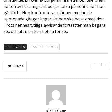
ofredande: En kvinna börjar filma med mobiltelefonen
när en av flera migrant börjar tafsa på henne när hon
går förbi. Hon konfronterar männen medan de
upprepade gånger begär att hon ska ha sex med dem.
Trots hennes tydliga avvisande fortsätter man begära
sex och att man kan betala för sex.
CATEGORIES
LÄSTIPS (BLOGG)
0
likes
Author
Dick Erixon