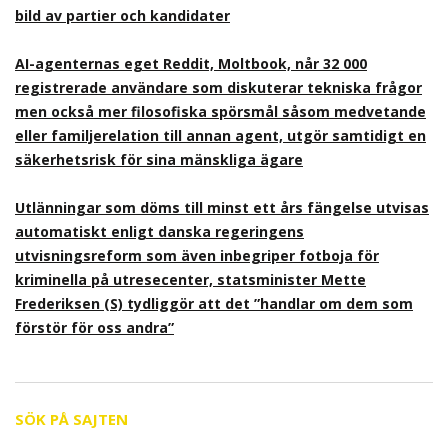
bild av partier och kandidater
AI-agenternas eget Reddit, Moltbook, når 32 000
registrerade användare som diskuterar tekniska frågor
men också mer filosofiska spörsmål såsom medvetande
eller familjerelation till annan agent, utgör samtidigt en
säkerhetsrisk för sina mänskliga ägare
Utlänningar som döms till minst ett års fängelse utvisas
automatiskt enligt danska regeringens
utvisningsreform som även inbegriper fotboja för
kriminella på utresecenter, statsminister Mette
Frederiksen (S) tydliggör att det ”handlar om dem som
förstör för oss andra”
SÖK PÅ SAJTEN