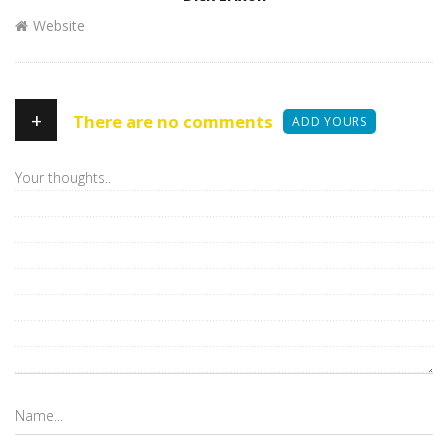
Website
+
There are no comments
ADD YOURS