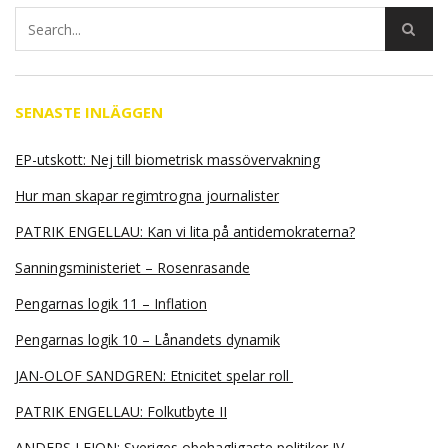
SENASTE INLÄGGEN
EP-utskott: Nej till biometrisk massövervakning
Hur man skapar regimtrogna journalister
PATRIK ENGELLAU: Kan vi lita på antidemokraterna?
Sanningsministeriet – Rosenrasande
Pengarnas logik 11 – Inflation
Pengarnas logik 10 – Lånandets dynamik
JAN-OLOF SANDGREN: Etnicitet spelar roll
PATRIK ENGELLAU: Folkutbyte II
ANDERS LEION: Sveriges obehagligaste politiker IV