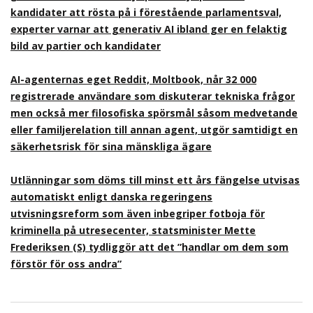
kandidater att rösta på i förestående parlamentsval,
experter varnar att generativ AI ibland ger en felaktig
bild av partier och kandidater
AI-agenternas eget Reddit, Moltbook, når 32 000
registrerade användare som diskuterar tekniska frågor
men också mer filosofiska spörsmål såsom medvetande
eller familjerelation till annan agent, utgör samtidigt en
säkerhetsrisk för sina mänskliga ägare
Utlänningar som döms till minst ett års fängelse utvisas
automatiskt enligt danska regeringens
utvisningsreform som även inbegriper fotboja för
kriminella på utresecenter, statsminister Mette
Frederiksen (S) tydliggör att det ”handlar om dem som
förstör för oss andra”