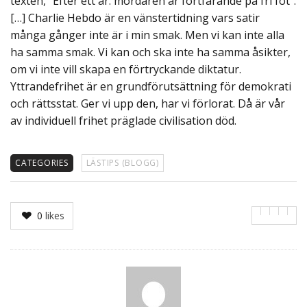
texten, “Efter ett år: mördaren är fortfarande på fri fot”.
[…] Charlie Hebdo är en vänstertidning vars satir
många gånger inte är i min smak. Men vi kan inte alla
ha samma smak. Vi kan och ska inte ha samma åsikter,
om vi inte vill skapa en förtryckande diktatur.
Yttrandefrihet är en grundförutsättning för demokrati
och rättsstat. Ger vi upp den, har vi förlorat. Då är vår
av individuell frihet präglade civilisation död.
CATEGORIES
LÄSTIPS (BLOGG)
0
likes