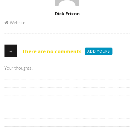
Author
Dick Erixon
Website
+
There are no comments
ADD YOURS