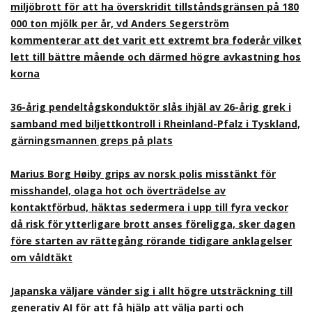
miljöbrott för att ha överskridit tillståndsgränsen på 180
000 ton mjölk per år, vd Anders Segerström
kommenterar att det varit ett extremt bra foderår vilket
lett till bättre mående och därmed högre avkastning hos
korna
36-årig pendeltågskonduktör slås ihjäl av 26-årig grek i
samband med biljettkontroll i Rheinland-Pfalz i Tyskland,
gärningsmannen greps på plats
Marius Borg Høiby grips av norsk polis misstänkt för
misshandel, olaga hot och överträdelse av
kontaktförbud, häktas sedermera i upp till fyra veckor
då risk för ytterligare brott anses föreligga, sker dagen
före starten av rättegång rörande tidigare anklagelser
om våldtäkt
Japanska väljare vänder sig i allt högre utsträckning till
generativ AI för att få hjälp att välja parti och