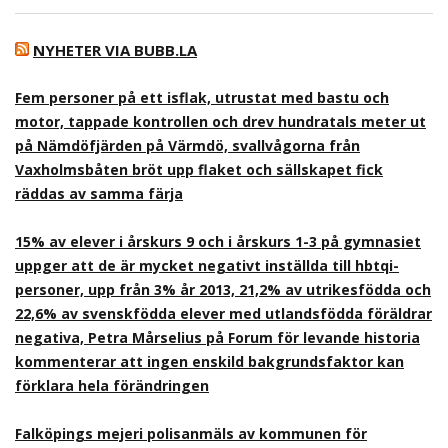
NYHETER VIA BUBB.LA
Fem personer på ett isflak, utrustat med bastu och
motor, tappade kontrollen och drev hundratals meter ut
på Nämdöfjärden på Värmdö, svallvågorna från
Vaxholmsbåten bröt upp flaket och sällskapet fick
räddas av samma färja
15% av elever i årskurs 9 och i årskurs 1-3 på gymnasiet
uppger att de är mycket negativt inställda till hbtqi-
personer, upp från 3% år 2013, 21,2% av utrikesfödda och
22,6% av svenskfödda elever med utlandsfödda föräldrar
negativa, Petra Mårselius på Forum för levande historia
kommenterar att ingen enskild bakgrundsfaktor kan
förklara hela förändringen
Falköpings mejeri polisanmäls av kommunen för