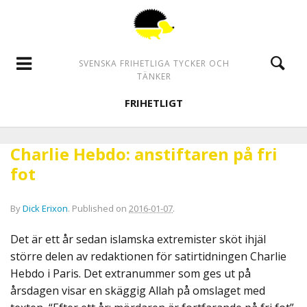
SVENSKA FRIHETLIGA TYCKER OCH
TÄNKER
FRIHETLIGT
Charlie Hebdo: anstiftaren på fri
fot
By
Dick Erixon
.
Published on
2016-01-07
.
Det är ett år sedan islamska extremister sköt ihjäl
större delen av redaktionen för satirtidningen Charlie
Hebdo i Paris. Det extranummer som ges ut på
årsdagen visar en skäggig Allah på omslaget med