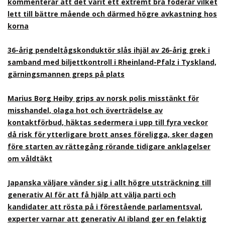
kommenterar att det varit ett extremt bra foderår vilket
lett till bättre mående och därmed högre avkastning hos
korna
36-årig pendeltågskonduktör slås ihjäl av 26-årig grek i
samband med biljettkontroll i Rheinland-Pfalz i Tyskland,
gärningsmannen greps på plats
Marius Borg Høiby grips av norsk polis misstänkt för
misshandel, olaga hot och överträdelse av
kontaktförbud, häktas sedermera i upp till fyra veckor
då risk för ytterligare brott anses föreligga, sker dagen
före starten av rättegång rörande tidigare anklagelser
om våldtäkt
Japanska väljare vänder sig i allt högre utsträckning till
generativ AI för att få hjälp att välja parti och
kandidater att rösta på i förestående parlamentsval,
experter varnar att generativ AI ibland ger en felaktig