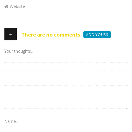
Website
+
There are no comments
ADD YOURS