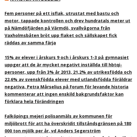
Fem personer på ett isflak, utrustat med bastu och
motor, tappade kontrollen och drev hundratals meter ut
på Nämdöfjärden på Värmdö, svallvågorna från
Vaxholmsbåten bröt upp flaket och sällskapet fick
räddas av samma färja
15% av elever i årskurs 9 och i årskurs 1-3 på gymnasiet
uppger att de är mycket negativt inställda till hbtqi-
personer, upp från 3% år 2013, 21,2% av utrikesfödda och
22,6% av svenskfödda elever med utlandsfödda föräldrar
negativa, Petra Mårselius på Forum för levande historia
kommenterar att ingen enskild bakgrundsfaktor kan
förklara hela förändringen
Falköpings mejeri polisanmäls av kommunen för
miljöbrott för att ha överskridit tillståndsgränsen på 180
000 ton mjölk per år, vd Anders Segerström