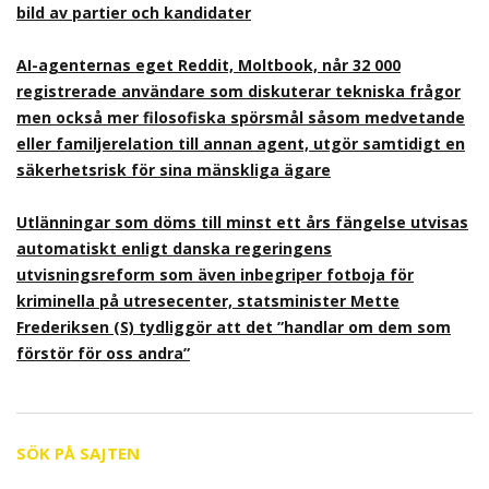
bild av partier och kandidater
AI-agenternas eget Reddit, Moltbook, når 32 000
registrerade användare som diskuterar tekniska frågor
men också mer filosofiska spörsmål såsom medvetande
eller familjerelation till annan agent, utgör samtidigt en
säkerhetsrisk för sina mänskliga ägare
Utlänningar som döms till minst ett års fängelse utvisas
automatiskt enligt danska regeringens
utvisningsreform som även inbegriper fotboja för
kriminella på utresecenter, statsminister Mette
Frederiksen (S) tydliggör att det ”handlar om dem som
förstör för oss andra”
SÖK PÅ SAJTEN