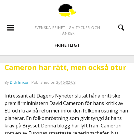
SVENSKA FRIHETLIGA TYCKER OCH
TÄNKER
FRIHETLIGT
Cameron har rätt, men också otur
By
Dick Erixon
.
Published on
2016-02-08
.
Intressant att Dagens Nyheter slutat håna brittiske
premiärmininistern David Cameron för hans kritik av
EU och krav på reformer inför den folkomröstning han
planerar. En folkomröstning som givit tyngd åt hans
krav på Bryssel. Denna blogg har lyft fram Cameron
som en av Europas smartaste regeringschefer. Nu