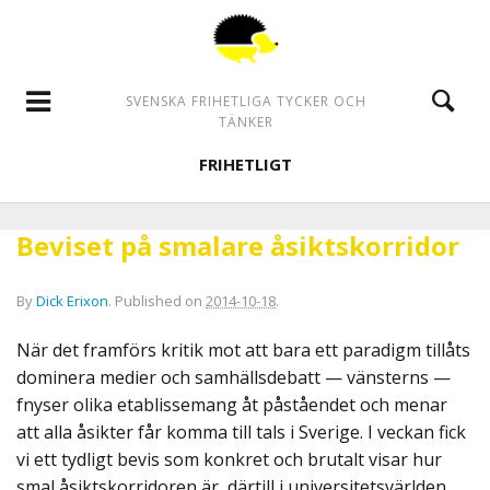
SVENSKA FRIHETLIGA TYCKER OCH
TÄNKER
FRIHETLIGT
Beviset på smalare åsiktskorridor
By
Dick Erixon
.
Published on
2014-10-18
.
När det framförs kritik mot att bara ett paradigm tillåts
dominera medier och samhällsdebatt — vänsterns —
fnyser olika etablissemang åt påståendet och menar
att alla åsikter får komma till tals i Sverige. I veckan fick
vi ett tydligt bevis som konkret och brutalt visar hur
smal åsiktskorridoren är, därtill i universitetsvärlden