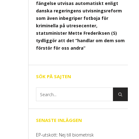
fängelse utvisas automatiskt enligt
danska regeringens utvisningsreform
som även inbegriper fotboja för
kriminella på utresecenter,
statsminister Mette Frederiksen (S)
tydliggör att det ”handlar om dem som
förstör för oss andra”
SÖK PÅ SAJTEN
SENASTE INLÄGGEN
EP-utskott: Nej till biometrisk