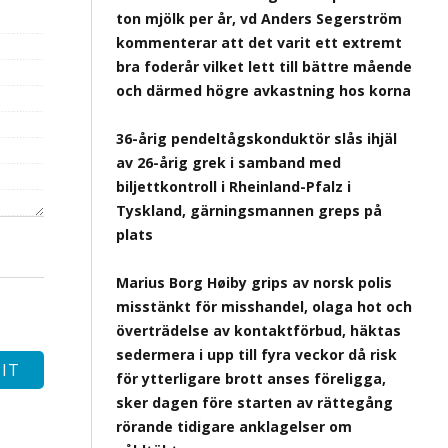
ton mjölk per år, vd Anders Segerström
kommenterar att det varit ett extremt
bra foderår vilket lett till bättre mående
och därmed högre avkastning hos korna
36-årig pendeltågskonduktör slås ihjäl
av 26-årig grek i samband med
biljettkontroll i Rheinland-Pfalz i
Tyskland, gärningsmannen greps på
plats
Marius Borg Høiby grips av norsk polis
misstänkt för misshandel, olaga hot och
överträdelse av kontaktförbud, häktas
sedermera i upp till fyra veckor då risk
för ytterligare brott anses föreligga,
sker dagen före starten av rättegång
rörande tidigare anklagelser om