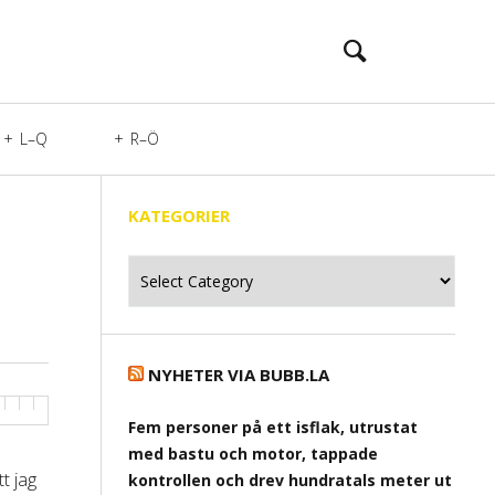
L–Q
R–Ö
KATEGORIER
Kategorier
NYHETER VIA BUBB.LA
Fem personer på ett isflak, utrustat
med bastu och motor, tappade
tt jag
kontrollen och drev hundratals meter ut