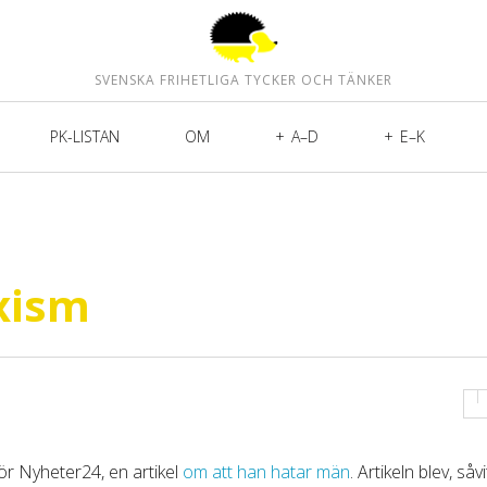
SVENSKA FRIHETLIGA TYCKER OCH TÄNKER
PK-LISTAN
OM
A–D
E–K
xism
ör Nyheter24, en artikel
om att han hatar män
. Artikeln blev, såvi