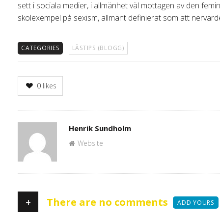
sett i sociala medier, i allmänhet väl mottagen av den femini
skolexempel på sexism, allmänt definierat som att nervärd
CATEGORIES
LÄSTIPS (BLOGG)
0
likes
Author
Henrik Sundholm
Website
+
There are no comments
ADD YOURS