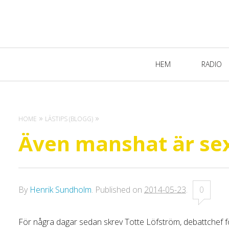
Primary
HEM
RADIO
Navigation
HOME
LÄSTIPS (BLOGG)
Även manshat är se
By
Henrik Sundholm
.
Published on
2014-05-23
.
0
För några dagar sedan skrev Totte Löfström, debattchef f