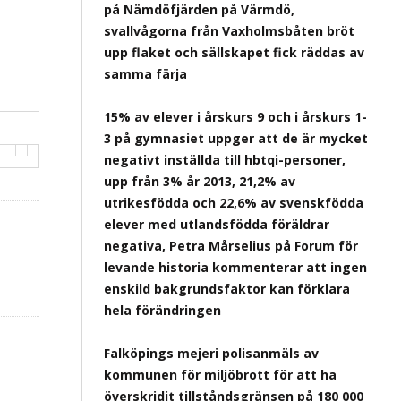
på Nämdöfjärden på Värmdö,
svallvågorna från Vaxholmsbåten bröt
upp flaket och sällskapet fick räddas av
samma färja
15% av elever i årskurs 9 och i årskurs 1-
3 på gymnasiet uppger att de är mycket
negativt inställda till hbtqi-personer,
upp från 3% år 2013, 21,2% av
utrikesfödda och 22,6% av svenskfödda
elever med utlandsfödda föräldrar
negativa, Petra Mårselius på Forum för
levande historia kommenterar att ingen
enskild bakgrundsfaktor kan förklara
hela förändringen
Falköpings mejeri polisanmäls av
kommunen för miljöbrott för att ha
överskridit tillståndsgränsen på 180 000