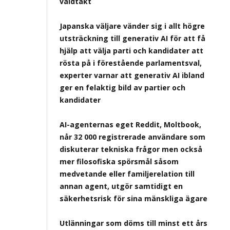
våldtäkt
Japanska väljare vänder sig i allt högre
utsträckning till generativ AI för att få
hjälp att välja parti och kandidater att
rösta på i förestående parlamentsval,
experter varnar att generativ AI ibland
ger en felaktig bild av partier och
kandidater
AI-agenternas eget Reddit, Moltbook,
når 32 000 registrerade användare som
diskuterar tekniska frågor men också
mer filosofiska spörsmål såsom
medvetande eller familjerelation till
annan agent, utgör samtidigt en
säkerhetsrisk för sina mänskliga ägare
Utlänningar som döms till minst ett års