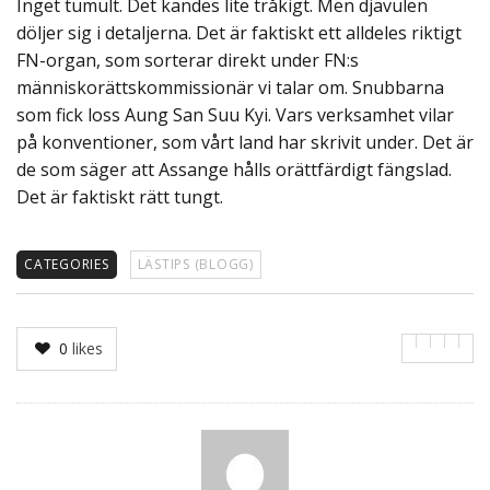
Inget tumult. Det kändes lite tråkigt. Men djävulen
döljer sig i detaljerna. Det är faktiskt ett alldeles riktigt
FN-organ, som sorterar direkt under FN:s
människorättskommissionär vi talar om. Snubbarna
som fick loss Aung San Suu Kyi. Vars verksamhet vilar
på konventioner, som vårt land har skrivit under. Det är
de som säger att Assange hålls orättfärdigt fängslad.
Det är faktiskt rätt tungt.
CATEGORIES
LÄSTIPS (BLOGG)
0
likes