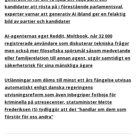
kandidater att rösta på i förestående parlamentsval,
experter varnar att generativ AI ibland ger en felaktig
bild av partier och kandidater
AI-agenternas eget Reddit, Moltbook, når 32 000
registrerade användare som diskuterar tekniska frågor
men också mer filosofiska spörsmål såsom medvetande
eller familjerelation till annan agent, utgör samtidigt en
säkerhetsrisk för sina mänskliga ägare
Utlänningar som döms till minst ett års fängelse utvisas
automatiskt enligt danska regeringens
utvisningsreform som även inbegriper fotboja för
kriminella på utresecenter, statsminister Mette
Frederiksen (S) tydliggör att det ”handlar om dem som
förstör för oss andra”