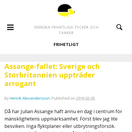
SVENSKA FRIHETLIGA TYCKER OCH
TÄNKER
FRIHETLIGT
Assange-fallet: Sverige och
Storbritannien uppträder
arrogant
By
Henrik Alexandersson
.
Published on
2016-02-05
.
Då har Julian Assange haft ännu en dag i centrum för
mänsklighetens uppmärksamhet. Först blev jag lite
besviken. Inga flyktplaner eller utbrytningsförsök.