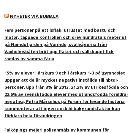
NYHETER VIA BUBB.LA
Fem personer på ett isflak, utrustat med bastu och
motor, tappade kontrollen och drev hundratals meter ut
på Nämdöfjärden på Värmdö, svallvågorna från
Vaxholmsbåten bröt upp flaket och sällskapet fick
räddas av samma färja
15% av elever i årskurs 9 och i årskurs 1-3 på gymnasiet
uppger att de är mycket negativt inställda till hbtqi-
personer, upp från 3% år 2013, 21,2% av utrikesfödda och
22,6% av svenskfödda elever med utlandsfödda föräldrar
negativa, Petra Mårselius på Forum för levande historia
kommenterar att ingen enskild bakgrundsfaktor kan
förklara hela förändringen
Falköpings mejeri polisanmäls av kommunen för