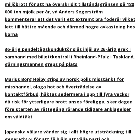
miljöbrott för att ha överskridit tillståndsgränsen på 180
000 ton mjölk per år, vd Anders Segerström
kommenterar att det varit ett extremt bra foderår vilket
lett till bättre mående och därmed högre avkastning hos
korna
36-årig pendeltågskonduktör slås ihjäl av 26-årig grek i
samband med biljettkontroll i Rheinland-Pfalz i Tyskland,
gärningsmannen greps på plats
Marius Borg Høiby grips av norsk polis misstänkt för
misshandel, olaga hot och överträdelse av
kontaktförbud, häktas sedermera i upp till fyra veckor
då risk för ytterligare brott anses föreligga, sker dagen
före starten av rättegång rörande tidigare anklagelser
om våldtäkt
Japanska väljare vänder sig i allt högre utsträckning till
generativ AI för att få hjälp att välja parti och