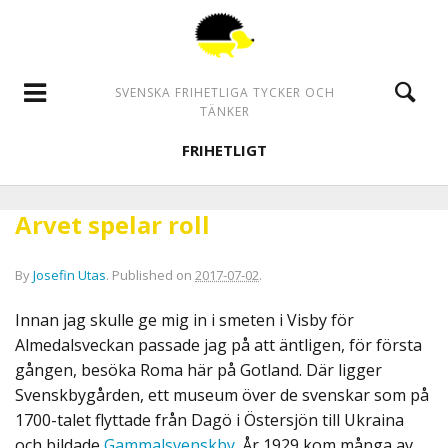
SVENSKA FRIHETLIGA TYCKER OCH
TÄNKER
FRIHETLIGT
Arvet spelar roll
By
Josefin Utas
.
Published on
2017-07-02
.
Innan jag skulle ge mig in i smeten i Visby för
Almedalsveckan passade jag på att äntligen, för första
gången, besöka Roma här på Gotland. Där ligger
Svenskbygården, ett museum över de svenskar som på
1700-talet flyttade från Dagö i Östersjön till Ukraina
och bildade
Gammalsvenskby
. År 1929 kom många av