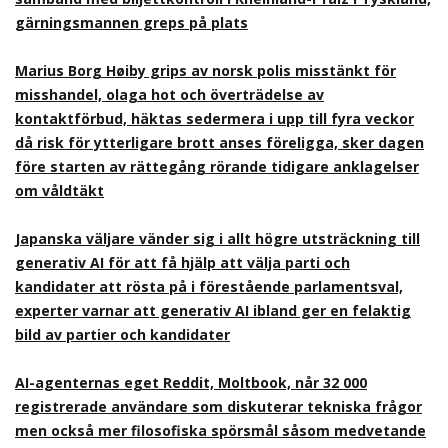
gärningsmannen greps på plats
Marius Borg Høiby grips av norsk polis misstänkt för
misshandel, olaga hot och överträdelse av
kontaktförbud, häktas sedermera i upp till fyra veckor
då risk för ytterligare brott anses föreligga, sker dagen
före starten av rättegång rörande tidigare anklagelser
om våldtäkt
Japanska väljare vänder sig i allt högre utsträckning till
generativ AI för att få hjälp att välja parti och
kandidater att rösta på i förestående parlamentsval,
experter varnar att generativ AI ibland ger en felaktig
bild av partier och kandidater
AI-agenternas eget Reddit, Moltbook, når 32 000
registrerade användare som diskuterar tekniska frågor
men också mer filosofiska spörsmål såsom medvetande