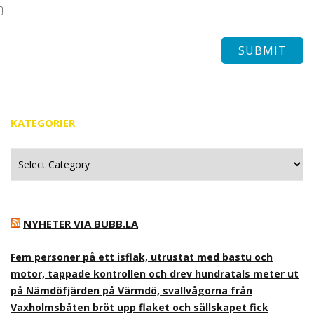
KATEGORIER
Kategorier
NYHETER VIA BUBB.LA
Fem personer på ett isflak, utrustat med bastu och
motor, tappade kontrollen och drev hundratals meter ut
på Nämdöfjärden på Värmdö, svallvågorna från
Vaxholmsbåten bröt upp flaket och sällskapet fick