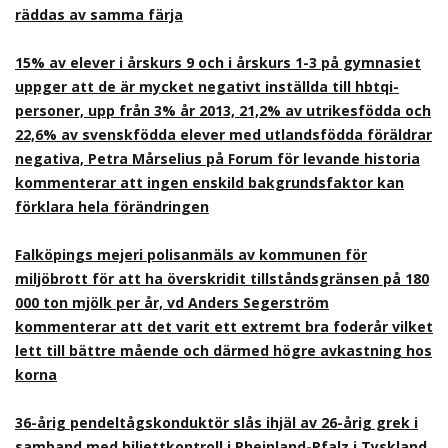
räddas av samma färja
15% av elever i årskurs 9 och i årskurs 1-3 på gymnasiet
uppger att de är mycket negativt inställda till hbtqi-
personer, upp från 3% år 2013, 21,2% av utrikesfödda och
22,6% av svenskfödda elever med utlandsfödda föräldrar
negativa, Petra Mårselius på Forum för levande historia
kommenterar att ingen enskild bakgrundsfaktor kan
förklara hela förändringen
Falköpings mejeri polisanmäls av kommunen för
miljöbrott för att ha överskridit tillståndsgränsen på 180
000 ton mjölk per år, vd Anders Segerström
kommenterar att det varit ett extremt bra foderår vilket
lett till bättre mående och därmed högre avkastning hos
korna
36-årig pendeltågskonduktör slås ihjäl av 26-årig grek i
samband med biljettkontroll i Rheinland-Pfalz i Tyskland,