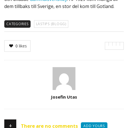
dem tillbaks till Sverige, en stor del kom till Gotland.
CATEGORIES
LÄSTIPS (BLOGG)
0
likes
Author
Josefin Utas
+
There are no comments
ADD YOURS