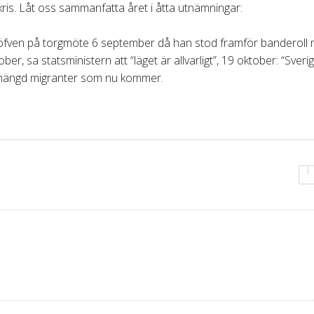
kris. Låt oss sammanfatta året i åtta utnämningar:
 Löfven på torgmöte 6 september då han stod framför banderoll
 sa statsministern att “läget är allvarligt”, 19 oktober: “Sveri
en mängd migranter som nu kommer.