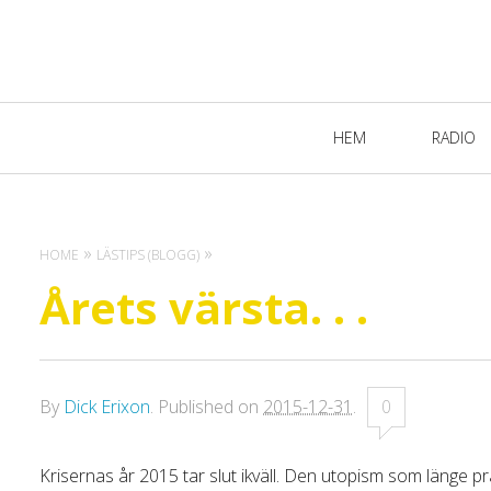
Primary
HEM
RADIO
Navigation
HOME
LÄSTIPS (BLOGG)
Årets värsta. . .
By
Dick Erixon
.
Published on
2015-12-31
.
0
Krisernas år 2015 tar slut ikväll. Den utopism som länge p