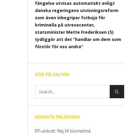
fängelse utvisas automatiskt enligt
danska regeringens utvisningsreform
som även inbegriper fotboja för
kriminella på utresecenter,
statsminister Mette Frederiksen (S)
tydliggör att det ”handlar om dem som
förstör för oss andra”
SÖK PÅ SAJTEN
SENASTE INLÄGGEN
EP-utskott: Nej till biometrisk