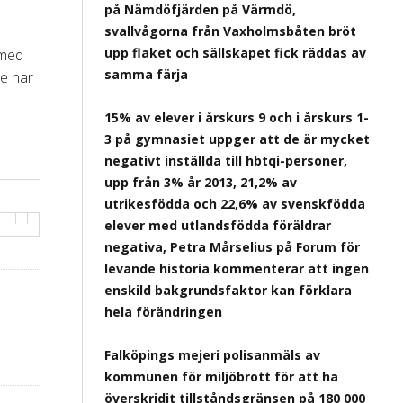
på Nämdöfjärden på Värmdö,
svallvågorna från Vaxholmsbåten bröt
upp flaket och sällskapet fick räddas av
 med
samma färja
ge har
15% av elever i årskurs 9 och i årskurs 1-
3 på gymnasiet uppger att de är mycket
negativt inställda till hbtqi-personer,
upp från 3% år 2013, 21,2% av
utrikesfödda och 22,6% av svenskfödda
elever med utlandsfödda föräldrar
negativa, Petra Mårselius på Forum för
levande historia kommenterar att ingen
enskild bakgrundsfaktor kan förklara
hela förändringen
Falköpings mejeri polisanmäls av
kommunen för miljöbrott för att ha
överskridit tillståndsgränsen på 180 000