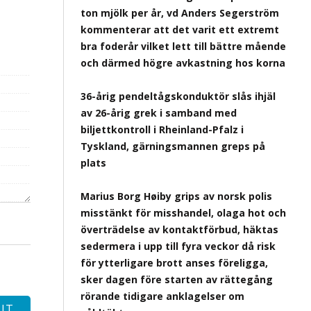
ton mjölk per år, vd Anders Segerström
kommenterar att det varit ett extremt
bra foderår vilket lett till bättre mående
och därmed högre avkastning hos korna
36-årig pendeltågskonduktör slås ihjäl
av 26-årig grek i samband med
biljettkontroll i Rheinland-Pfalz i
Tyskland, gärningsmannen greps på
plats
Marius Borg Høiby grips av norsk polis
misstänkt för misshandel, olaga hot och
överträdelse av kontaktförbud, häktas
sedermera i upp till fyra veckor då risk
för ytterligare brott anses föreligga,
sker dagen före starten av rättegång
rörande tidigare anklagelser om