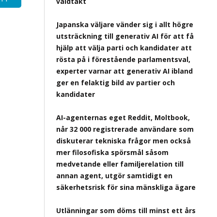
våldtäkt
Japanska väljare vänder sig i allt högre
utsträckning till generativ AI för att få
hjälp att välja parti och kandidater att
rösta på i förestående parlamentsval,
experter varnar att generativ AI ibland
ger en felaktig bild av partier och
kandidater
AI-agenternas eget Reddit, Moltbook,
når 32 000 registrerade användare som
diskuterar tekniska frågor men också
mer filosofiska spörsmål såsom
medvetande eller familjerelation till
annan agent, utgör samtidigt en
säkerhetsrisk för sina mänskliga ägare
Utlänningar som döms till minst ett års