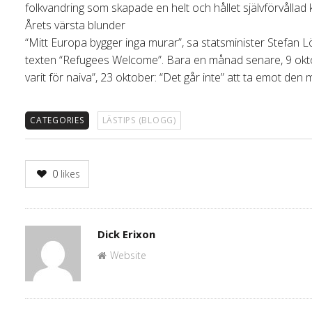
folkvandring som skapade en helt och hållet självförvållad 
Årets värsta blunder
“Mitt Europa bygger inga murar”, sa statsminister Stefan
texten “Refugees Welcome”. Bara en månad senare, 9 oktober,
varit för naiva”, 23 oktober: “Det går inte” att ta emot d
CATEGORIES
LÄSTIPS (BLOGG)
0
likes
Author
Dick Erixon
Website