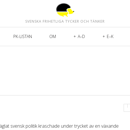
SVENSKA FRIHETLIGA TYCKER OCH TÄNKER
PK-LISTAN
OM
A–D
E–K
räglat svensk politik kraschade under trycket av en växande