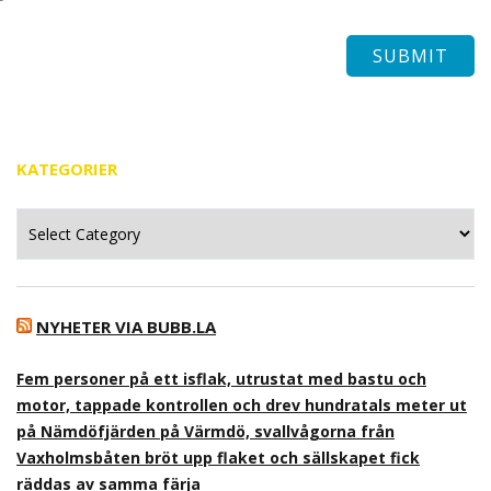
KATEGORIER
Kategorier
NYHETER VIA BUBB.LA
Fem personer på ett isflak, utrustat med bastu och
motor, tappade kontrollen och drev hundratals meter ut
på Nämdöfjärden på Värmdö, svallvågorna från
Vaxholmsbåten bröt upp flaket och sällskapet fick
räddas av samma färja