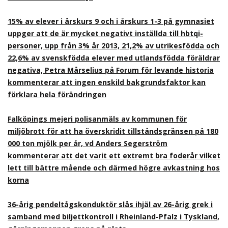
15% av elever i årskurs 9 och i årskurs 1-3 på gymnasiet
uppger att de är mycket negativt inställda till hbtqi-
personer, upp från 3% år 2013, 21,2% av utrikesfödda och
22,6% av svenskfödda elever med utlandsfödda föräldrar
negativa, Petra Mårselius på Forum för levande historia
kommenterar att ingen enskild bakgrundsfaktor kan
förklara hela förändringen
Falköpings mejeri polisanmäls av kommunen för
miljöbrott för att ha överskridit tillståndsgränsen på 180
000 ton mjölk per år, vd Anders Segerström
kommenterar att det varit ett extremt bra foderår vilket
lett till bättre mående och därmed högre avkastning hos
korna
36-årig pendeltågskonduktör slås ihjäl av 26-årig grek i
samband med biljettkontroll i Rheinland-Pfalz i Tyskland,