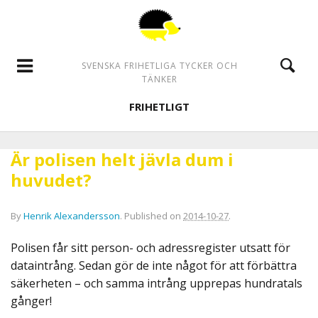
SVENSKA FRIHETLIGA TYCKER OCH
TÄNKER
FRIHETLIGT
Är polisen helt jävla dum i
huvudet?
By
Henrik Alexandersson
.
Published on
2014-10-27
.
Polisen får sitt person- och adressregister utsatt för
dataintrång. Sedan gör de inte något för att förbättra
säkerheten – och samma intrång upprepas hundratals
gånger!