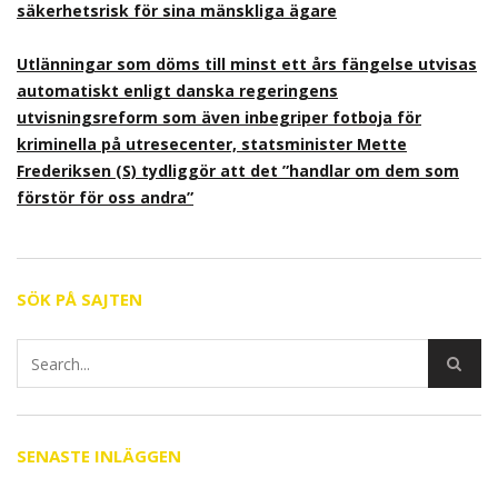
säkerhetsrisk för sina mänskliga ägare
Utlänningar som döms till minst ett års fängelse utvisas
automatiskt enligt danska regeringens
utvisningsreform som även inbegriper fotboja för
kriminella på utresecenter, statsminister Mette
Frederiksen (S) tydliggör att det ”handlar om dem som
förstör för oss andra”
SÖK PÅ SAJTEN
SENASTE INLÄGGEN