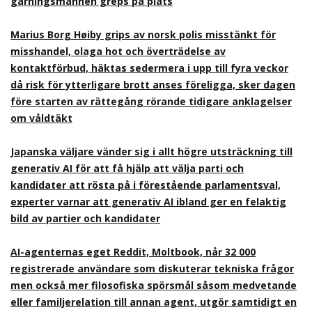
gärningsmannen greps på plats
Marius Borg Høiby grips av norsk polis misstänkt för
misshandel, olaga hot och överträdelse av
kontaktförbud, häktas sedermera i upp till fyra veckor
då risk för ytterligare brott anses föreligga, sker dagen
före starten av rättegång rörande tidigare anklagelser
om våldtäkt
Japanska väljare vänder sig i allt högre utsträckning till
generativ AI för att få hjälp att välja parti och
kandidater att rösta på i förestående parlamentsval,
experter varnar att generativ AI ibland ger en felaktig
bild av partier och kandidater
AI-agenternas eget Reddit, Moltbook, når 32 000
registrerade användare som diskuterar tekniska frågor
men också mer filosofiska spörsmål såsom medvetande
eller familjerelation till annan agent, utgör samtidigt en