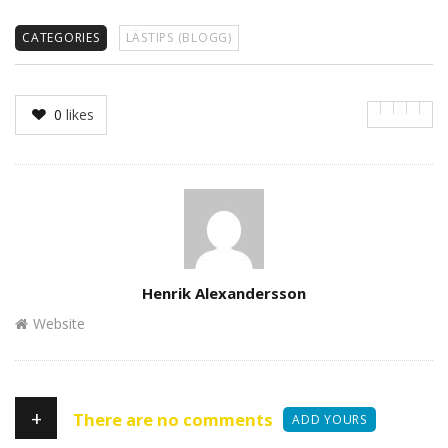
CATEGORIES
LÄSTIPS (BLOGG)
0
likes
Author
Henrik Alexandersson
Website
+
There are no comments
ADD YOURS