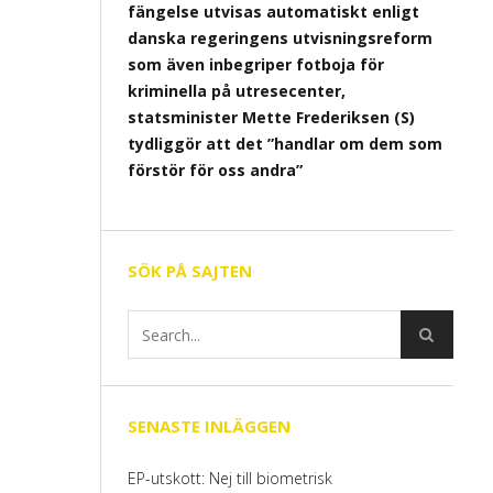
fängelse utvisas automatiskt enligt
danska regeringens utvisningsreform
som även inbegriper fotboja för
kriminella på utresecenter,
statsminister Mette Frederiksen (S)
tydliggör att det ”handlar om dem som
förstör för oss andra”
SÖK PÅ SAJTEN
SENASTE INLÄGGEN
EP-utskott: Nej till biometrisk