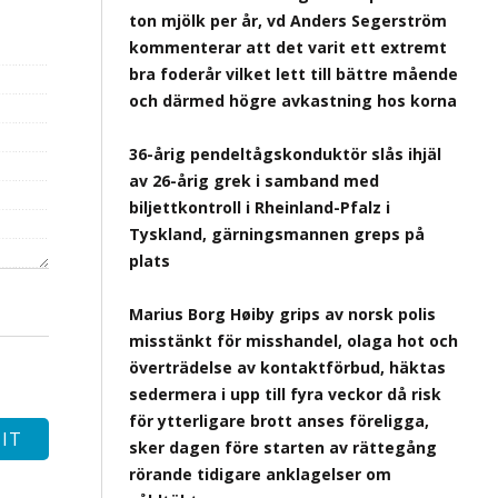
ton mjölk per år, vd Anders Segerström
kommenterar att det varit ett extremt
bra foderår vilket lett till bättre mående
och därmed högre avkastning hos korna
36-årig pendeltågskonduktör slås ihjäl
av 26-årig grek i samband med
biljettkontroll i Rheinland-Pfalz i
Tyskland, gärningsmannen greps på
plats
Marius Borg Høiby grips av norsk polis
misstänkt för misshandel, olaga hot och
överträdelse av kontaktförbud, häktas
sedermera i upp till fyra veckor då risk
för ytterligare brott anses föreligga,
sker dagen före starten av rättegång
rörande tidigare anklagelser om