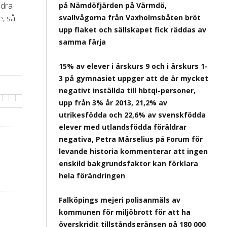
ndra
på Nämdöfjärden på Värmdö,
e, så
svallvågorna från Vaxholmsbåten bröt
upp flaket och sällskapet fick räddas av
samma färja
15% av elever i årskurs 9 och i årskurs 1-
3 på gymnasiet uppger att de är mycket
negativt inställda till hbtqi-personer,
upp från 3% år 2013, 21,2% av
utrikesfödda och 22,6% av svenskfödda
elever med utlandsfödda föräldrar
negativa, Petra Mårselius på Forum för
levande historia kommenterar att ingen
enskild bakgrundsfaktor kan förklara
hela förändringen
Falköpings mejeri polisanmäls av
kommunen för miljöbrott för att ha
överskridit tillståndsgränsen på 180 000