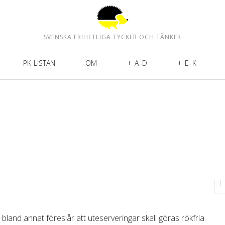
SVENSKA FRIHETLIGA TYCKER OCH TÄNKER
PK-LISTAN
OM
A–D
E–K
and annat föreslår att uteserveringar skall göras rökfria.