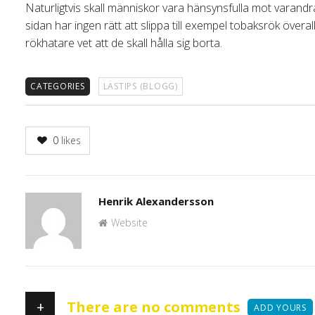
Naturligtvis skall människor vara hänsynsfulla mot varandr
sidan har ingen rätt att slippa till exempel tobaksrök överal
rökhatare vet att de skall hålla sig borta.
CATEGORIES
LÄSTIPS (BLOGG)
0
likes
Author
Henrik Alexandersson
Website
+
There are no comments
ADD YOURS