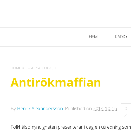
Primary
HEM
RADIO
Navigation
HOME
LÄSTIPS (BLOGG)
Antirökmaffian
By
Henrik Alexandersson
.
Published on
2014-10-16
.
0
Folkhälsomyndigheten presenterar i dag en utredning som bl