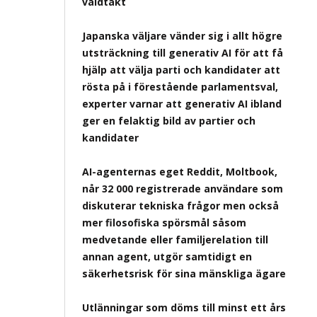
våldtäkt
Japanska väljare vänder sig i allt högre
utsträckning till generativ AI för att få
hjälp att välja parti och kandidater att
rösta på i förestående parlamentsval,
experter varnar att generativ AI ibland
ger en felaktig bild av partier och
kandidater
AI-agenternas eget Reddit, Moltbook,
når 32 000 registrerade användare som
diskuterar tekniska frågor men också
mer filosofiska spörsmål såsom
medvetande eller familjerelation till
annan agent, utgör samtidigt en
säkerhetsrisk för sina mänskliga ägare
Utlänningar som döms till minst ett års