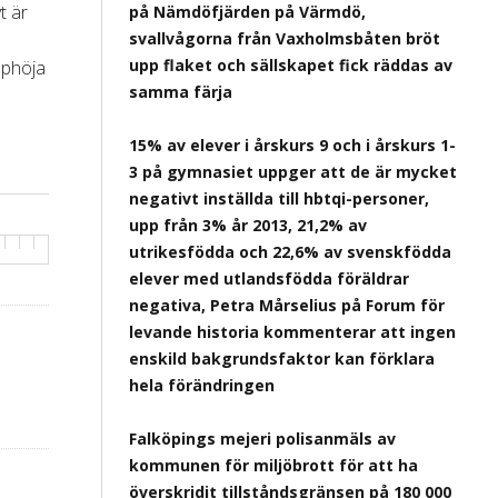
t är
på Nämdöfjärden på Värmdö,
svallvågorna från Vaxholmsbåten bröt
upp flaket och sällskapet fick räddas av
upphöja
samma färja
15% av elever i årskurs 9 och i årskurs 1-
3 på gymnasiet uppger att de är mycket
negativt inställda till hbtqi-personer,
upp från 3% år 2013, 21,2% av
utrikesfödda och 22,6% av svenskfödda
elever med utlandsfödda föräldrar
negativa, Petra Mårselius på Forum för
levande historia kommenterar att ingen
enskild bakgrundsfaktor kan förklara
hela förändringen
Falköpings mejeri polisanmäls av
kommunen för miljöbrott för att ha
överskridit tillståndsgränsen på 180 000