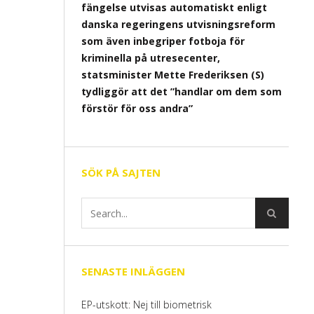
fängelse utvisas automatiskt enligt
danska regeringens utvisningsreform
som även inbegriper fotboja för
kriminella på utresecenter,
statsminister Mette Frederiksen (S)
tydliggör att det ”handlar om dem som
förstör för oss andra”
SÖK PÅ SAJTEN
SENASTE INLÄGGEN
EP-utskott: Nej till biometrisk