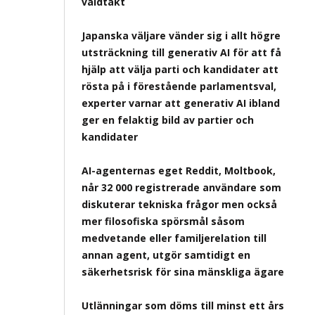
våldtäkt
Japanska väljare vänder sig i allt högre
utsträckning till generativ AI för att få
hjälp att välja parti och kandidater att
rösta på i förestående parlamentsval,
experter varnar att generativ AI ibland
ger en felaktig bild av partier och
kandidater
AI-agenternas eget Reddit, Moltbook,
når 32 000 registrerade användare som
diskuterar tekniska frågor men också
mer filosofiska spörsmål såsom
medvetande eller familjerelation till
annan agent, utgör samtidigt en
säkerhetsrisk för sina mänskliga ägare
Utlänningar som döms till minst ett års