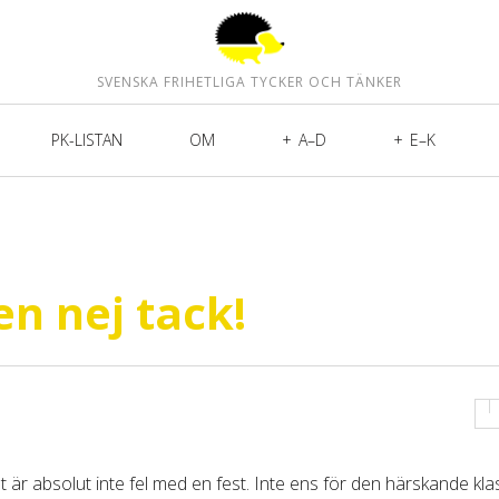
SVENSKA FRIHETLIGA TYCKER OCH TÄNKER
PK-LISTAN
OM
A–D
E–K
n nej tack!
t är absolut inte fel med en fest. Inte ens för den härskande kla