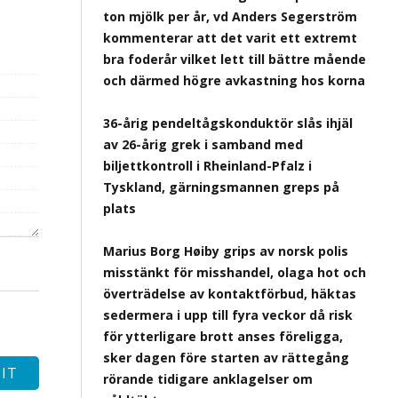
ton mjölk per år, vd Anders Segerström
kommenterar att det varit ett extremt
bra foderår vilket lett till bättre mående
och därmed högre avkastning hos korna
36-årig pendeltågskonduktör slås ihjäl
av 26-årig grek i samband med
biljettkontroll i Rheinland-Pfalz i
Tyskland, gärningsmannen greps på
plats
Marius Borg Høiby grips av norsk polis
misstänkt för misshandel, olaga hot och
överträdelse av kontaktförbud, häktas
sedermera i upp till fyra veckor då risk
för ytterligare brott anses föreligga,
sker dagen före starten av rättegång
rörande tidigare anklagelser om