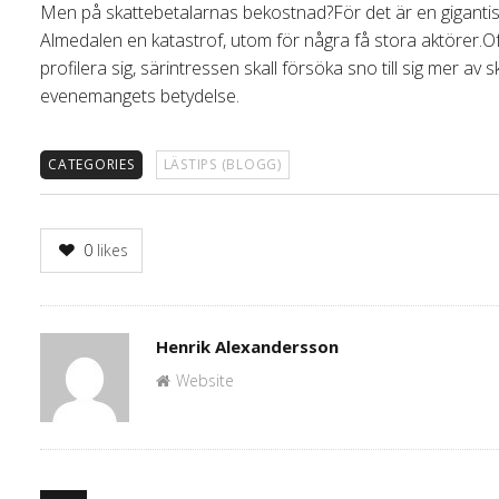
Men på skattebetalarnas bekostnad?För det är en gigantis
Almedalen en katastrof, utom för några få stora aktörer.Of
profilera sig, särintressen skall försöka sno till sig mer a
evenemangets betydelse.
CATEGORIES
LÄSTIPS (BLOGG)
0
likes
Author
Henrik Alexandersson
Website