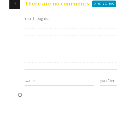
+
There are no comments
ADD YOURS