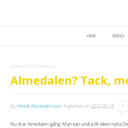
Primary
HEM
RADIO
Navigation
HOME
LÄSTIPS (BLOGG)
Almedalen? Tack, me
By
Henrik Alexandersson
.
Published on
2015-06-28
.
0
Nu drar Almedalen igång. Man kan undra till vilken nytta.De