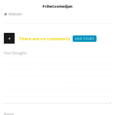
Author
Frihetssmedjan
Website
+
There are no comments
ADD YOURS