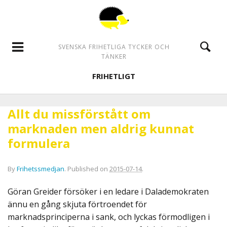
SVENSKA FRIHETLIGA TYCKER OCH
TÄNKER
FRIHETLIGT
Allt du missförstått om
marknaden men aldrig kunnat
formulera
By
Frihetssmedjan
.
Published on
2015-07-14
.
Göran Greider försöker i en ledare i Dalademokraten
ännu en gång skjuta förtroendet för
marknadsprinciperna i sank, och lyckas förmodligen i