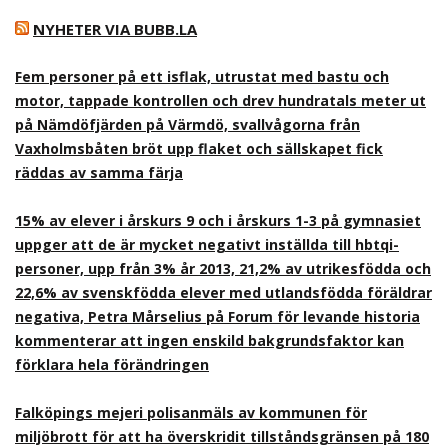
NYHETER VIA BUBB.LA
Fem personer på ett isflak, utrustat med bastu och
motor, tappade kontrollen och drev hundratals meter ut
på Nämdöfjärden på Värmdö, svallvågorna från
Vaxholmsbåten bröt upp flaket och sällskapet fick
räddas av samma färja
15% av elever i årskurs 9 och i årskurs 1-3 på gymnasiet
uppger att de är mycket negativt inställda till hbtqi-
personer, upp från 3% år 2013, 21,2% av utrikesfödda och
22,6% av svenskfödda elever med utlandsfödda föräldrar
negativa, Petra Mårselius på Forum för levande historia
kommenterar att ingen enskild bakgrundsfaktor kan
förklara hela förändringen
Falköpings mejeri polisanmäls av kommunen för
miljöbrott för att ha överskridit tillståndsgränsen på 180