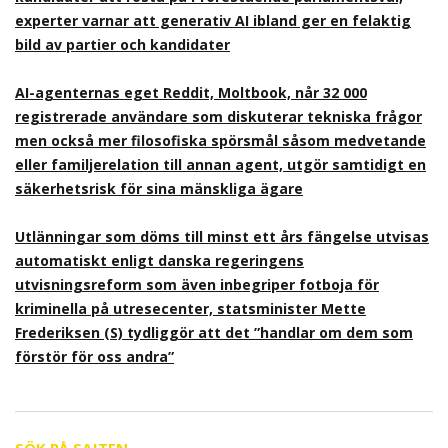
experter varnar att generativ AI ibland ger en felaktig
bild av partier och kandidater
AI-agenternas eget Reddit, Moltbook, når 32 000
registrerade användare som diskuterar tekniska frågor
men också mer filosofiska spörsmål såsom medvetande
eller familjerelation till annan agent, utgör samtidigt en
säkerhetsrisk för sina mänskliga ägare
Utlänningar som döms till minst ett års fängelse utvisas
automatiskt enligt danska regeringens
utvisningsreform som även inbegriper fotboja för
kriminella på utresecenter, statsminister Mette
Frederiksen (S) tydliggör att det ”handlar om dem som
förstör för oss andra”