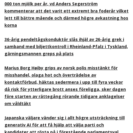
000 ton mjölk per år, vd Anders Segerström
kommenterar att det varit ett extremt bra foderår vilket
lett till bättre mående och därmed högre avkastning hos
korna
36-årig pendeltågskonduktör slås ihjäl av 26-årig grek i
samband med biljettkontroll i Rheinland-Pfalz i Tyskland,
gärningsmannen greps på plats
Marius Borg Høiby grips av norsk polis misstänkt för
misshandel, olaga hot och överträdelse av
kontaktförbud, häktas sedermera i upp till fyra veckor
då risk för ytterligare brott anses föreligga, sker dagen
före starten av rättegång rörande tidigare anklagelser
om våldtäkt
Japanska väljare vänder sig i allt högre utsträckning till
generativ AI för att få hjälp att välja parti och
kandidater att rösta på i förestående parlamentsval,