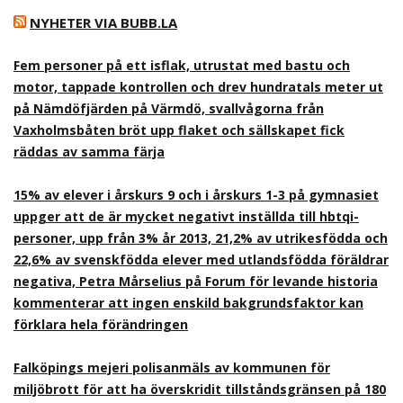
NYHETER VIA BUBB.LA
Fem personer på ett isflak, utrustat med bastu och
motor, tappade kontrollen och drev hundratals meter ut
på Nämdöfjärden på Värmdö, svallvågorna från
Vaxholmsbåten bröt upp flaket och sällskapet fick
räddas av samma färja
15% av elever i årskurs 9 och i årskurs 1-3 på gymnasiet
uppger att de är mycket negativt inställda till hbtqi-
personer, upp från 3% år 2013, 21,2% av utrikesfödda och
22,6% av svenskfödda elever med utlandsfödda föräldrar
negativa, Petra Mårselius på Forum för levande historia
kommenterar att ingen enskild bakgrundsfaktor kan
förklara hela förändringen
Falköpings mejeri polisanmäls av kommunen för
miljöbrott för att ha överskridit tillståndsgränsen på 180