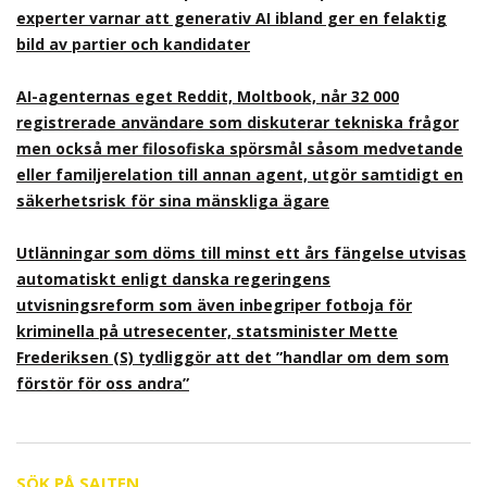
experter varnar att generativ AI ibland ger en felaktig
bild av partier och kandidater
AI-agenternas eget Reddit, Moltbook, når 32 000
registrerade användare som diskuterar tekniska frågor
men också mer filosofiska spörsmål såsom medvetande
eller familjerelation till annan agent, utgör samtidigt en
säkerhetsrisk för sina mänskliga ägare
Utlänningar som döms till minst ett års fängelse utvisas
automatiskt enligt danska regeringens
utvisningsreform som även inbegriper fotboja för
kriminella på utresecenter, statsminister Mette
Frederiksen (S) tydliggör att det ”handlar om dem som
förstör för oss andra”
SÖK PÅ SAJTEN