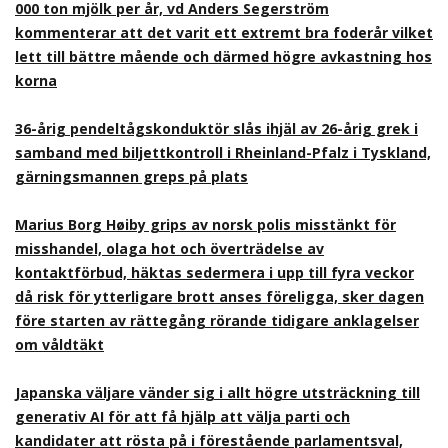
000 ton mjölk per år, vd Anders Segerström
kommenterar att det varit ett extremt bra foderår vilket
lett till bättre mående och därmed högre avkastning hos
korna
36-årig pendeltågskonduktör slås ihjäl av 26-årig grek i
samband med biljettkontroll i Rheinland-Pfalz i Tyskland,
gärningsmannen greps på plats
Marius Borg Høiby grips av norsk polis misstänkt för
misshandel, olaga hot och överträdelse av
kontaktförbud, häktas sedermera i upp till fyra veckor
då risk för ytterligare brott anses föreligga, sker dagen
före starten av rättegång rörande tidigare anklagelser
om våldtäkt
Japanska väljare vänder sig i allt högre utsträckning till
generativ AI för att få hjälp att välja parti och
kandidater att rösta på i förestående parlamentsval,