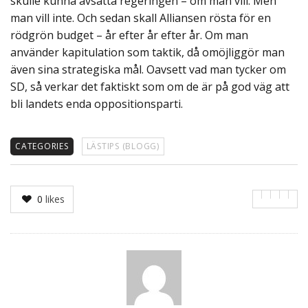
skulle kunna avsätta regeringen – om man vill. Men
man vill inte. Och sedan skall Alliansen rösta för en
rödgrön budget – år efter år efter år. Om man
använder kapitulation som taktik, då omöjliggör man
även sina strategiska mål. Oavsett vad man tycker om
SD, så verkar det faktiskt som om de är på god väg att
bli landets enda oppositionsparti.
CATEGORIES
LÄSTIPS (BLOGG)
0
likes