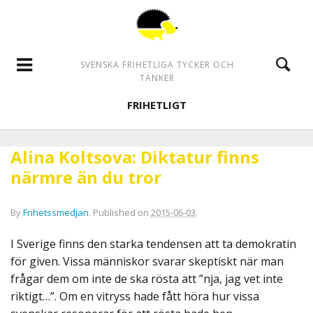
SVENSKA FRIHETLIGA TYCKER OCH
TÄNKER
FRIHETLIGT
Alina Koltsova: Diktatur finns
närmre än du tror
By
Frihetssmedjan
.
Published on
2015-06-03
.
I Sverige finns den starka tendensen att ta demokratin
för given. Vissa människor svarar skeptiskt när man
frågar dem om inte de ska rösta att ”nja, jag vet inte
riktigt…”. Om en vitryss hade fått höra hur vissa