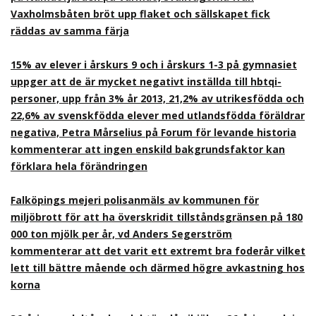
Vaxholmsbåten bröt upp flaket och sällskapet fick
räddas av samma färja
15% av elever i årskurs 9 och i årskurs 1-3 på gymnasiet
uppger att de är mycket negativt inställda till hbtqi-
personer, upp från 3% år 2013, 21,2% av utrikesfödda och
22,6% av svenskfödda elever med utlandsfödda föräldrar
negativa, Petra Mårselius på Forum för levande historia
kommenterar att ingen enskild bakgrundsfaktor kan
förklara hela förändringen
Falköpings mejeri polisanmäls av kommunen för
miljöbrott för att ha överskridit tillståndsgränsen på 180
000 ton mjölk per år, vd Anders Segerström
kommenterar att det varit ett extremt bra foderår vilket
lett till bättre mående och därmed högre avkastning hos
korna