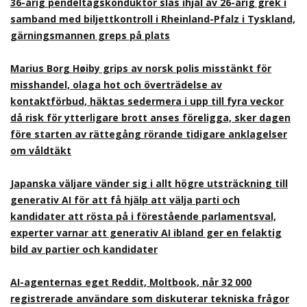
36-årig pendeltågskonduktör slås ihjäl av 26-årig grek i
samband med biljettkontroll i Rheinland-Pfalz i Tyskland,
gärningsmannen greps på plats
Marius Borg Høiby grips av norsk polis misstänkt för
misshandel, olaga hot och överträdelse av
kontaktförbud, häktas sedermera i upp till fyra veckor
då risk för ytterligare brott anses föreligga, sker dagen
före starten av rättegång rörande tidigare anklagelser
om våldtäkt
Japanska väljare vänder sig i allt högre utsträckning till
generativ AI för att få hjälp att välja parti och
kandidater att rösta på i förestående parlamentsval,
experter varnar att generativ AI ibland ger en felaktig
bild av partier och kandidater
AI-agenternas eget Reddit, Moltbook, når 32 000
registrerade användare som diskuterar tekniska frågor