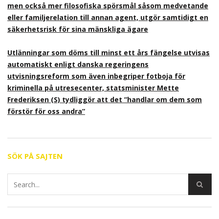
men också mer filosofiska spörsmål såsom medvetande
eller familjerelation till annan agent, utgör samtidigt en
säkerhetsrisk för sina mänskliga ägare
Utlänningar som döms till minst ett års fängelse utvisas
automatiskt enligt danska regeringens
utvisningsreform som även inbegriper fotboja för
kriminella på utresecenter, statsminister Mette
Frederiksen (S) tydliggör att det ”handlar om dem som
förstör för oss andra”
SÖK PÅ SAJTEN