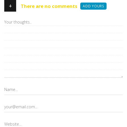
+
There are no comments
ADD YOURS