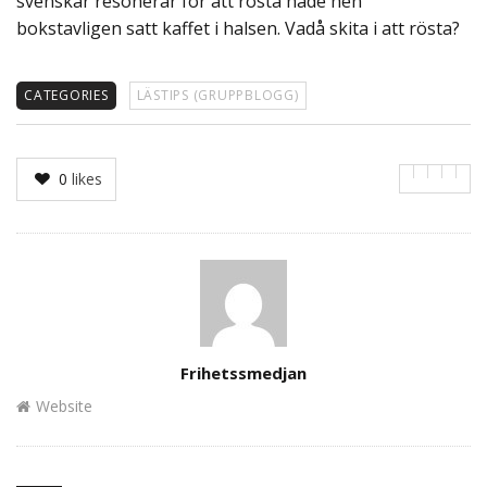
svenskar resonerar för att rösta hade hen
bokstavligen satt kaffet i halsen. Vadå skita i att rösta?
CATEGORIES
LÄSTIPS (GRUPPBLOGG)
0
likes
Author
Frihetssmedjan
Website