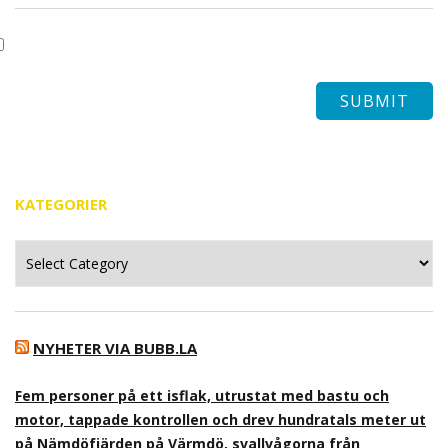
KATEGORIER
Kategorier
NYHETER VIA BUBB.LA
Fem personer på ett isflak, utrustat med bastu och
motor, tappade kontrollen och drev hundratals meter ut
på Nämdöfjärden på Värmdö, svallvågorna från