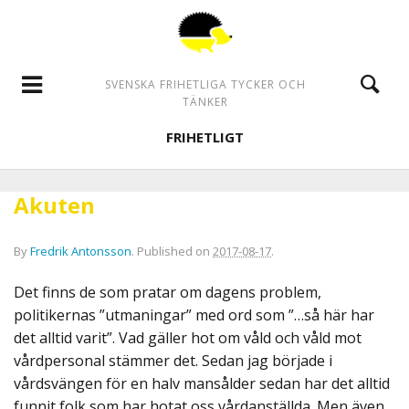
SVENSKA FRIHETLIGA TYCKER OCH
TÄNKER
FRIHETLIGT
Akuten
By
Fredrik Antonsson
.
Published on
2017-08-17
.
Det finns de som pratar om dagens problem,
politikernas ”utmaningar” med ord som ”…så här har
det alltid varit”. Vad gäller hot om våld och våld mot
vårdpersonal stämmer det. Sedan jag började i
vårdsvängen för en halv mansålder sedan har det alltid
funnit folk som har hotat oss vårdanställda. Men även