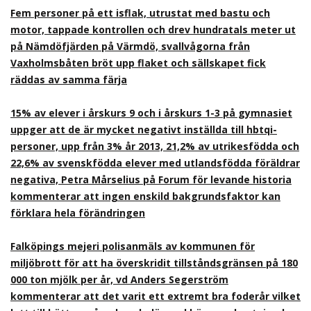
Fem personer på ett isflak, utrustat med bastu och
motor, tappade kontrollen och drev hundratals meter ut
på Nämdöfjärden på Värmdö, svallvågorna från
Vaxholmsbåten bröt upp flaket och sällskapet fick
räddas av samma färja
15% av elever i årskurs 9 och i årskurs 1-3 på gymnasiet
uppger att de är mycket negativt inställda till hbtqi-
personer, upp från 3% år 2013, 21,2% av utrikesfödda och
22,6% av svenskfödda elever med utlandsfödda föräldrar
negativa, Petra Mårselius på Forum för levande historia
kommenterar att ingen enskild bakgrundsfaktor kan
förklara hela förändringen
Falköpings mejeri polisanmäls av kommunen för
miljöbrott för att ha överskridit tillståndsgränsen på 180
000 ton mjölk per år, vd Anders Segerström
kommenterar att det varit ett extremt bra foderår vilket