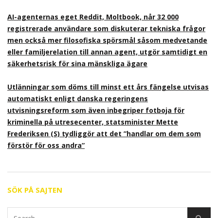
AI-agenternas eget Reddit, Moltbook, når 32 000
registrerade användare som diskuterar tekniska frågor
men också mer filosofiska spörsmål såsom medvetande
eller familjerelation till annan agent, utgör samtidigt en
säkerhetsrisk för sina mänskliga ägare
Utlänningar som döms till minst ett års fängelse utvisas
automatiskt enligt danska regeringens
utvisningsreform som även inbegriper fotboja för
kriminella på utresecenter, statsminister Mette
Frederiksen (S) tydliggör att det ”handlar om dem som
förstör för oss andra”
SÖK PÅ SAJTEN