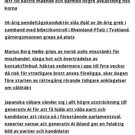
lett till bättre mående och därmed högre avkastning hos
korna
36-årig pendeltågskonduktör slås ihjäl av 26-årig grek i
samband med biljettkontroll i Rheinland-Pfalz i Tyskland,
gärningsmannen greps på plats
Marius Borg Høiby grips av norsk polis misstänkt för
misshandel, olaga hot och överträdelse av
kontaktförbud, häktas sedermera i upp till fyra veckor
då risk för ytterligare brott anses föreligga, sker dagen
före starten av rättegång rörande tidigare anklagelser
om våldtäkt
Japanska väljare vänder sig i allt högre utsträckning till
generativ AI för att få hjälp att välja parti och
kandidater att rösta på i förestående parlamentsval,
experter varnar att generativ AI ibland ger en felaktig
bild av partier och kandidater