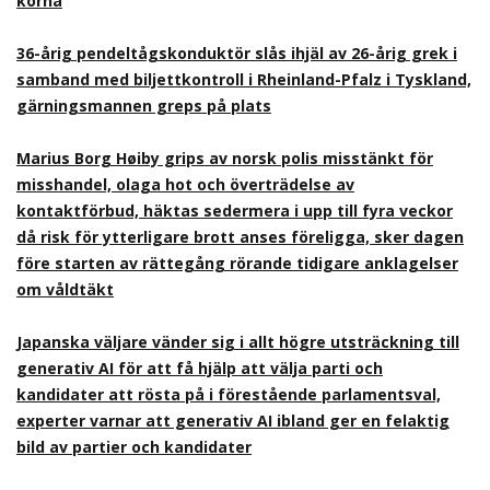
korna
36-årig pendeltågskonduktör slås ihjäl av 26-årig grek i
samband med biljettkontroll i Rheinland-Pfalz i Tyskland,
gärningsmannen greps på plats
Marius Borg Høiby grips av norsk polis misstänkt för
misshandel, olaga hot och överträdelse av
kontaktförbud, häktas sedermera i upp till fyra veckor
då risk för ytterligare brott anses föreligga, sker dagen
före starten av rättegång rörande tidigare anklagelser
om våldtäkt
Japanska väljare vänder sig i allt högre utsträckning till
generativ AI för att få hjälp att välja parti och
kandidater att rösta på i förestående parlamentsval,
experter varnar att generativ AI ibland ger en felaktig
bild av partier och kandidater