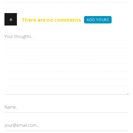
+
There are no comments
ADD YOURS