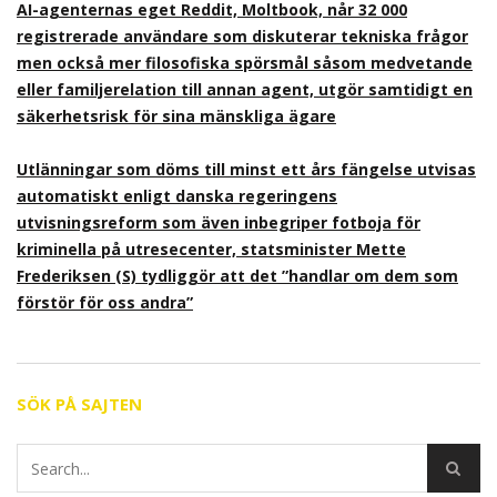
AI-agenternas eget Reddit, Moltbook, når 32 000
registrerade användare som diskuterar tekniska frågor
men också mer filosofiska spörsmål såsom medvetande
eller familjerelation till annan agent, utgör samtidigt en
säkerhetsrisk för sina mänskliga ägare
Utlänningar som döms till minst ett års fängelse utvisas
automatiskt enligt danska regeringens
utvisningsreform som även inbegriper fotboja för
kriminella på utresecenter, statsminister Mette
Frederiksen (S) tydliggör att det ”handlar om dem som
förstör för oss andra”
SÖK PÅ SAJTEN