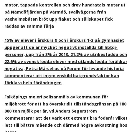
motor, tappade kontrollen och drev hundratals meter ut
på Nämdöfjärden på Värmdö, svallvågorna från
Vaxholmsbåten bröt upp flaket och sällskapet fick
räddas av samma färja
15% av elever i årskurs 9 och i årskurs 1-3 på gymnasiet
uppger att de är mycket negativt inställda till hbtqi-
personer, upp från 3% år 2013, 21,2% av utrikesfödda och
22,6% av svenskfödda elever med utlandsfödda föräldrar
negativa, Petra Mårselius på Forum för levande historia
kommenterar att ingen enskild bakgrundsfaktor kan
förklara hela förändringen
Falköpings mejeri polisanmäls av kommunen för
miljöbrott för att ha överskridit tillståndsgränsen på 180
000 ton mjölk per år, vd Anders Segerström
kommenterar att det varit ett extremt bra foderår vilket
lett till bättre mående och därmed högre avkastning hos