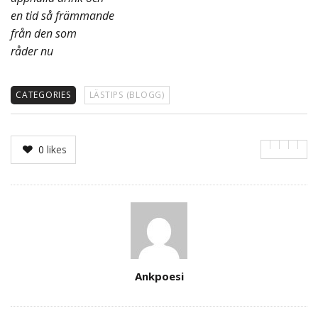
en tid så främmande
från den som
råder nu
CATEGORIES
LÄSTIPS (BLOGG)
0
likes
Author
Ankpoesi