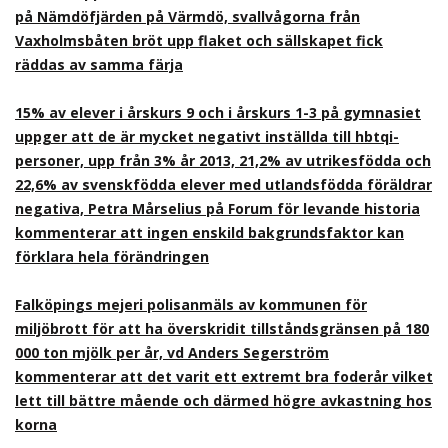
på Nämdöfjärden på Värmdö, svallvågorna från
Vaxholmsbåten bröt upp flaket och sällskapet fick
räddas av samma färja
15% av elever i årskurs 9 och i årskurs 1-3 på gymnasiet
uppger att de är mycket negativt inställda till hbtqi-
personer, upp från 3% år 2013, 21,2% av utrikesfödda och
22,6% av svenskfödda elever med utlandsfödda föräldrar
negativa, Petra Mårselius på Forum för levande historia
kommenterar att ingen enskild bakgrundsfaktor kan
förklara hela förändringen
Falköpings mejeri polisanmäls av kommunen för
miljöbrott för att ha överskridit tillståndsgränsen på 180
000 ton mjölk per år, vd Anders Segerström
kommenterar att det varit ett extremt bra foderår vilket
lett till bättre mående och därmed högre avkastning hos
korna