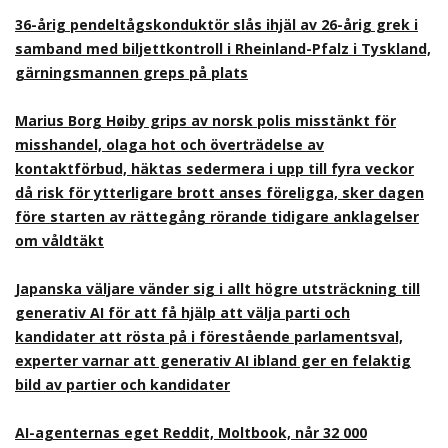
36-årig pendeltågskonduktör slås ihjäl av 26-årig grek i
samband med biljettkontroll i Rheinland-Pfalz i Tyskland,
gärningsmannen greps på plats
Marius Borg Høiby grips av norsk polis misstänkt för
misshandel, olaga hot och överträdelse av
kontaktförbud, häktas sedermera i upp till fyra veckor
då risk för ytterligare brott anses föreligga, sker dagen
före starten av rättegång rörande tidigare anklagelser
om våldtäkt
Japanska väljare vänder sig i allt högre utsträckning till
generativ AI för att få hjälp att välja parti och
kandidater att rösta på i förestående parlamentsval,
experter varnar att generativ AI ibland ger en felaktig
bild av partier och kandidater
AI-agenternas eget Reddit, Moltbook, når 32 000