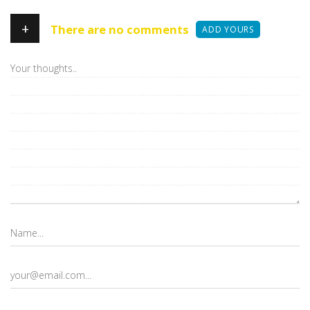
+
There are no comments
ADD YOURS