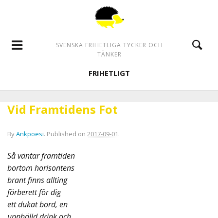
SVENSKA FRIHETLIGA TYCKER OCH
TÄNKER
FRIHETLIGT
Vid Framtidens Fot
By
Ankpoesi
.
Published on
2017-09-01
.
Så väntar framtiden
bortom horisontens
brant finns allting
förberett för dig
ett dukat bord, en
upphälld drink och