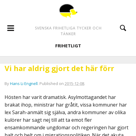
SVENSKA FRIHETLIGA TYCKER OCH
TÄNKER
FRIHETLIGT
Vi har aldrig gjort det här förr
By
Hans Li Engnell
.
Published on
2015-12-08
.
Hösten har varit dramatisk. Asylmottagandet har
brakat ihop, ministrar har gråtit, vissa kommuner har
lex Sarah-anmält sig själva, andra kommuner av olika
kulörer har sagt nej till att ta emot fler
ensamkommande ungdomar och regeringen har gjort
halt och helt om i migrationspolitiken. När det akuta