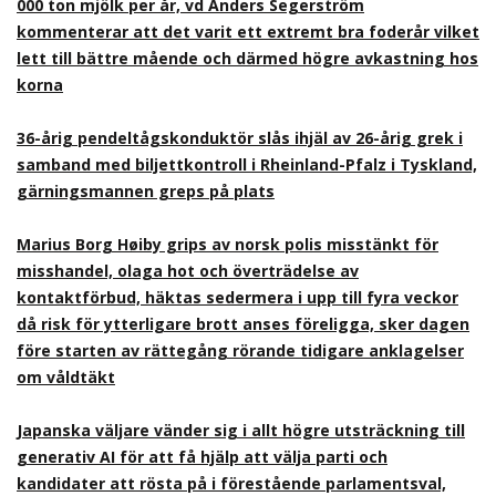
000 ton mjölk per år, vd Anders Segerström
kommenterar att det varit ett extremt bra foderår vilket
lett till bättre mående och därmed högre avkastning hos
korna
36-årig pendeltågskonduktör slås ihjäl av 26-årig grek i
samband med biljettkontroll i Rheinland-Pfalz i Tyskland,
gärningsmannen greps på plats
Marius Borg Høiby grips av norsk polis misstänkt för
misshandel, olaga hot och överträdelse av
kontaktförbud, häktas sedermera i upp till fyra veckor
då risk för ytterligare brott anses föreligga, sker dagen
före starten av rättegång rörande tidigare anklagelser
om våldtäkt
Japanska väljare vänder sig i allt högre utsträckning till
generativ AI för att få hjälp att välja parti och
kandidater att rösta på i förestående parlamentsval,