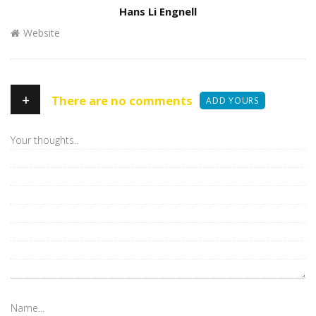
Author
Hans Li Engnell
Website
+
There are no comments
ADD YOURS