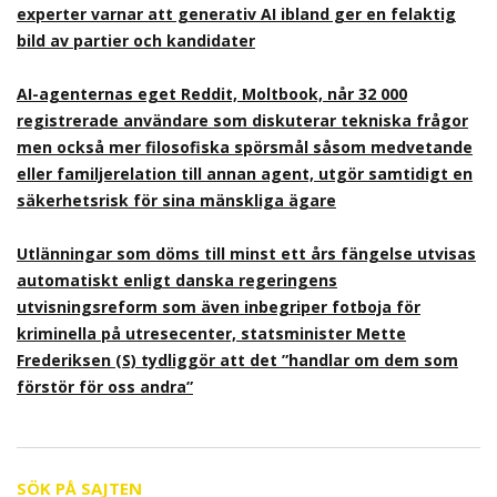
experter varnar att generativ AI ibland ger en felaktig
bild av partier och kandidater
AI-agenternas eget Reddit, Moltbook, når 32 000
registrerade användare som diskuterar tekniska frågor
men också mer filosofiska spörsmål såsom medvetande
eller familjerelation till annan agent, utgör samtidigt en
säkerhetsrisk för sina mänskliga ägare
Utlänningar som döms till minst ett års fängelse utvisas
automatiskt enligt danska regeringens
utvisningsreform som även inbegriper fotboja för
kriminella på utresecenter, statsminister Mette
Frederiksen (S) tydliggör att det ”handlar om dem som
förstör för oss andra”
SÖK PÅ SAJTEN