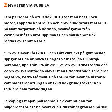
NYHETER VIA BUBB.LA
Fem personer på ett isflak, utrustat med bastu och
motor, tappade kontrollen och drev hundratals meter ut
på Nämdöfjärden på Värmdö, svallvågorna från
Vaxholmsbåten bröt upp flaket och sällskapet fick
räddas av samma färja
15% av elever i årskurs 9 och i årskurs 1-3 på gymnasiet
uppger att de är mycket negativt inställda till hbtqi-
personer, upp från 3% år 2013, 21,2% av utrikesfödda och
22,6% av svenskfödda elever med utlandsfödda föräldrar
negativa, Petra Mårselius på Forum för levande historia
kommenterar att ingen enskild bakgrundsfaktor kan
förklara hela förändringen
Falköpings mejeri polisanmäls av kommunen för
miljöbrott för att ha överskridit tillståndsgränsen på 180