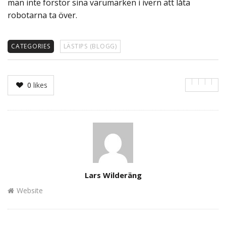
man inte förstör sina varumärken i ivern att låta
robotarna ta över.
CATEGORIES
LÄSTIPS (BLOGG)
0
likes
Author
Lars Wilderäng
Website