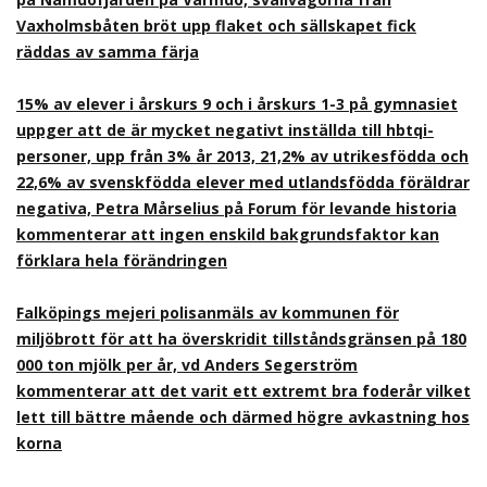
Vaxholmsbåten bröt upp flaket och sällskapet fick
räddas av samma färja
15% av elever i årskurs 9 och i årskurs 1-3 på gymnasiet
uppger att de är mycket negativt inställda till hbtqi-
personer, upp från 3% år 2013, 21,2% av utrikesfödda och
22,6% av svenskfödda elever med utlandsfödda föräldrar
negativa, Petra Mårselius på Forum för levande historia
kommenterar att ingen enskild bakgrundsfaktor kan
förklara hela förändringen
Falköpings mejeri polisanmäls av kommunen för
miljöbrott för att ha överskridit tillståndsgränsen på 180
000 ton mjölk per år, vd Anders Segerström
kommenterar att det varit ett extremt bra foderår vilket
lett till bättre mående och därmed högre avkastning hos
korna