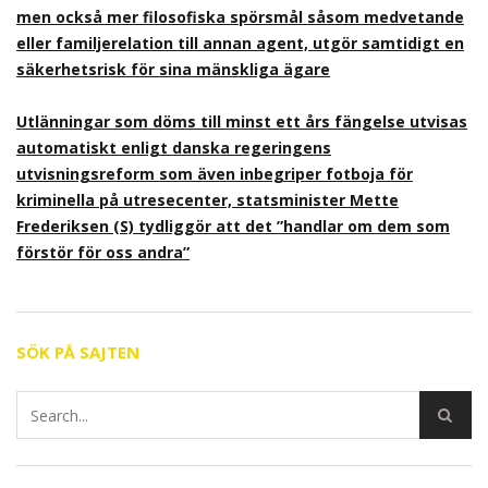
men också mer filosofiska spörsmål såsom medvetande
eller familjerelation till annan agent, utgör samtidigt en
säkerhetsrisk för sina mänskliga ägare
Utlänningar som döms till minst ett års fängelse utvisas
automatiskt enligt danska regeringens
utvisningsreform som även inbegriper fotboja för
kriminella på utresecenter, statsminister Mette
Frederiksen (S) tydliggör att det ”handlar om dem som
förstör för oss andra”
SÖK PÅ SAJTEN