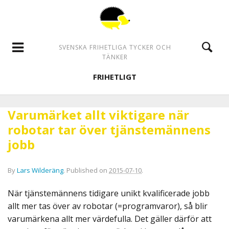
SVENSKA FRIHETLIGA TYCKER OCH
TÄNKER
FRIHETLIGT
Varumärket allt viktigare när
robotar tar över tjänstemännens
jobb
By
Lars Wilderäng
.
Published on
2015-07-10
.
När tjänstemännens tidigare unikt kvalificerade jobb
allt mer tas över av robotar (=programvaror), så blir
varumärkena allt mer värdefulla. Det gäller därför att