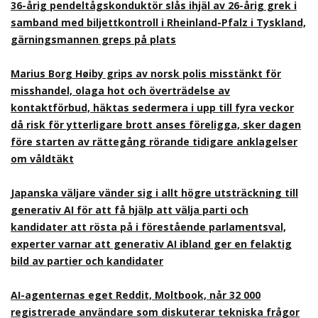
36-årig pendeltågskonduktör slås ihjäl av 26-årig grek i
samband med biljettkontroll i Rheinland-Pfalz i Tyskland,
gärningsmannen greps på plats
Marius Borg Høiby grips av norsk polis misstänkt för
misshandel, olaga hot och överträdelse av
kontaktförbud, häktas sedermera i upp till fyra veckor
då risk för ytterligare brott anses föreligga, sker dagen
före starten av rättegång rörande tidigare anklagelser
om våldtäkt
Japanska väljare vänder sig i allt högre utsträckning till
generativ AI för att få hjälp att välja parti och
kandidater att rösta på i förestående parlamentsval,
experter varnar att generativ AI ibland ger en felaktig
bild av partier och kandidater
AI-agenternas eget Reddit, Moltbook, når 32 000
registrerade användare som diskuterar tekniska frågor