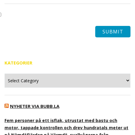
KATEGORIER
Kategorier
NYHETER VIA BUBB.LA
Fem personer på ett isflak, utrustat med bastu och
motor, tappade kontrollen och drev hundratals meter ut
på Nämdöfjärden på Värmdö, svallvågorna från