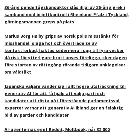
36-årig pendeltågskonduktör slås ihjäl av 26-årig grek i
samband med biljettkontroll i Rheinland-Pfalz i Tyskland,
gärningsmannen greps på plats
Marius Borg Høiby grips av norsk polis misstänkt för
misshandel, olaga hot och överträdelse av
kontaktförbud, häktas sedermera i upp till fyra veckor
då risk för ytterligare brott anses föreligga, sker dagen
före starten av rättegång rörande tidigare anklagelser
om våldtäkt
Japanska väljare vänder sig i allt högre utsträckning till
generativ AI för att få hjälp att välja parti och
kandidater att rösta på i förestående parlamentsval,
experter varnar att generativ AI ibland ger en felaktig
bild av partier och kandidater
AI-agenternas eget Reddit, Moltbook, når 32 000