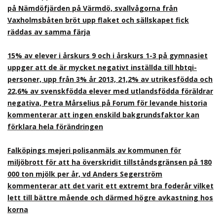
på Nämdöfjärden på Värmdö, svallvågorna från
Vaxholmsbåten bröt upp flaket och sällskapet fick
räddas av samma färja
15% av elever i årskurs 9 och i årskurs 1-3 på gymnasiet
uppger att de är mycket negativt inställda till hbtqi-
personer, upp från 3% år 2013, 21,2% av utrikesfödda och
22,6% av svenskfödda elever med utlandsfödda föräldrar
negativa, Petra Mårselius på Forum för levande historia
kommenterar att ingen enskild bakgrundsfaktor kan
förklara hela förändringen
Falköpings mejeri polisanmäls av kommunen för
miljöbrott för att ha överskridit tillståndsgränsen på 180
000 ton mjölk per år, vd Anders Segerström
kommenterar att det varit ett extremt bra foderår vilket
lett till bättre mående och därmed högre avkastning hos
korna