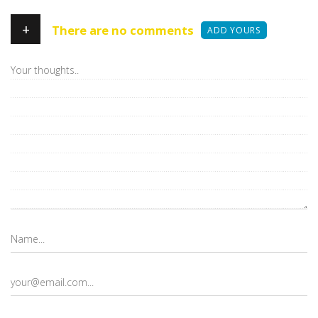
+
There are no comments
ADD YOURS