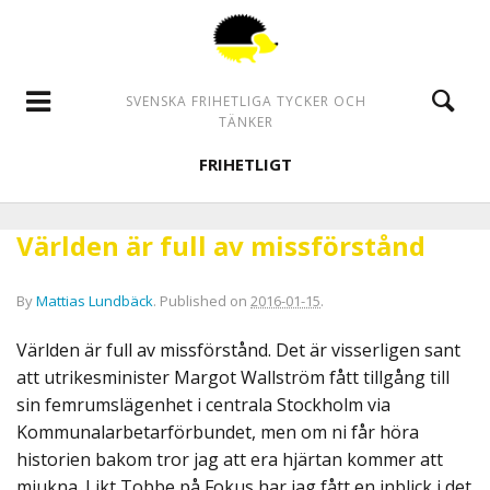
SVENSKA FRIHETLIGA TYCKER OCH
TÄNKER
FRIHETLIGT
Världen är full av missförstånd
By
Mattias Lundbäck
.
Published on
2016-01-15
.
Världen är full av missförstånd. Det är visserligen sant
att utrikesminister Margot Wallström fått tillgång till
sin femrumslägenhet i centrala Stockholm via
Kommunalarbetarförbundet, men om ni får höra
historien bakom tror jag att era hjärtan kommer att
mjukna. Likt Tobbe på Fokus har jag fått en inblick i det