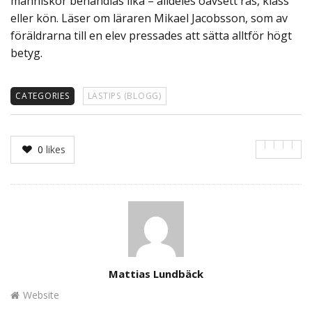
människor behandlas lika – alldeles oavsett ras, klass
eller kön. Läser om läraren Mikael Jacobsson, som av
föräldrarna till en elev pressades att sätta alltför högt
betyg.
CATEGORIES
LÄSTIPS (BLOGG)
0
likes
Author
Mattias Lundbäck
Website