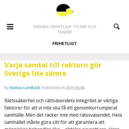
SVENSKA FRIHETLIGA TYCKER OCH
TÄNKER
FRIHETLIGT
Varje samtal till rektorn gör
Sverige lite sämre
By
Mattias Lundbäck
.
Published on
2015-06-06
.
Rättssäkerhet och rättväsendets integritet är viktiga
faktorer för att vi inte ska få ett genomkorrumperat
samhälle. Men det räcker inte med rätssväsendet. Hela
samhället måste göra sitt för att garantera att