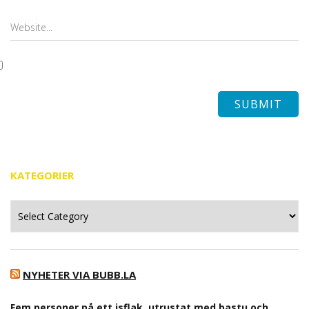
KATEGORIER
Kategorier
NYHETER VIA BUBB.LA
Fem personer på ett isflak, utrustat med bastu och