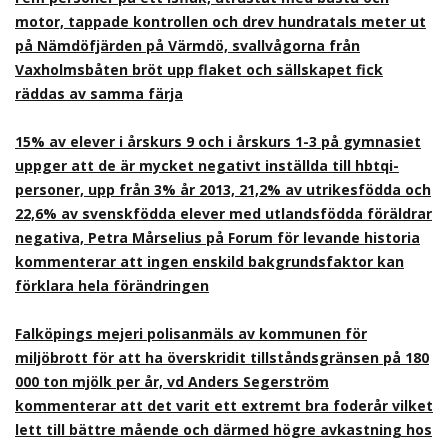
motor, tappade kontrollen och drev hundratals meter ut
på Nämdöfjärden på Värmdö, svallvågorna från
Vaxholmsbåten bröt upp flaket och sällskapet fick
räddas av samma färja
15% av elever i årskurs 9 och i årskurs 1-3 på gymnasiet
uppger att de är mycket negativt inställda till hbtqi-
personer, upp från 3% år 2013, 21,2% av utrikesfödda och
22,6% av svenskfödda elever med utlandsfödda föräldrar
negativa, Petra Mårselius på Forum för levande historia
kommenterar att ingen enskild bakgrundsfaktor kan
förklara hela förändringen
Falköpings mejeri polisanmäls av kommunen för
miljöbrott för att ha överskridit tillståndsgränsen på 180
000 ton mjölk per år, vd Anders Segerström
kommenterar att det varit ett extremt bra foderår vilket
lett till bättre mående och därmed högre avkastning hos