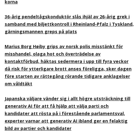
korna
36-årig pendeltågskonduktör slås ihjäl av 26-årig grek i
samband med biljettkontroll i Rheinland-Pfalz i Tyskland,
gärningsmannen greps på plats
Marius Borg Høiby grips av norsk polis misstänkt för
misshandel, olaga hot och överträdelse av
kontaktförbud, häktas sedermera i upp till fyra veckor
då risk för ytterligare brott anses föreligga, sker dagen
före starten av rättegång rörande tidigare anklagelser
om våldtäkt
Japanska väljare vänder sig i allt högre utsträckning till
generativ AI för att få hjälp att välja parti och
kandidater att rösta på i förestående parlamentsval,
experter varnar att generativ AI ibland ger en felaktig
bild av partier och kandidater