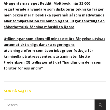
AI-agenternas eget Reddit, Moltbook, når 32 000
registrerade användare som diskuterar tekniska frågor
men också mer filosofiska spörsmål såsom medvetande
eller familjerelation till annan agent, utgör samtidigt en
säkerhetsrisk för sina mänskliga ägare
Utlänningar som döms till minst ett års fängelse utvisas
automatiskt enligt danska regeringens
utvisningsreform som även inbegriper fotboja för
kriminella på utresecenter, statsminister Mette
Frederiksen (S) tydliggör att det ”handlar om dem som
förstör för oss andra”
SÖK PÅ SAJTEN