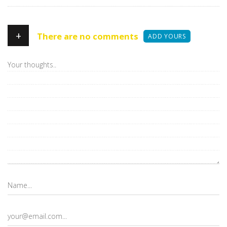
+
There are no comments
ADD YOURS