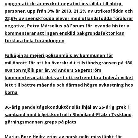
uppger att de är mycket negativt inställda till hbtqi-
personer, upp från 3% år 2013, 21,2% av utrikesfödda och
22,6% av svenskfödda elever med utlandsfödda föräldrar
negativa, Petra Mårselius på Forum för levande historia
kommenterar att ingen enskild bakgrundsfaktor kan
förklara hela förändringen
Falköpings mejeri polisanmäls av kommunen för
miljöbrott för att ha överskridit tillståndsgränsen på 180
000 ton mjölk per år, vd Anders Segerström
kommenterar att det varit ett extremt bra foderår vilket
lett till bättre mående och därmed högre avkastning hos
korna
36-årig pendeltågskonduktör slås ihjäl av 26-årig grek i
samband med biljettkontroll i Rheinland-Pfalz i Tyskland,
gärningsmannen greps på plats
Marius Borg Høiby grips av norsk polis misstänkt för