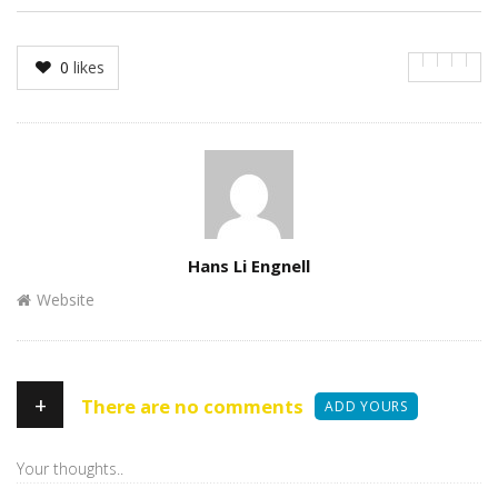
0
likes
Author
Hans Li Engnell
Website
+
There are no comments
ADD YOURS