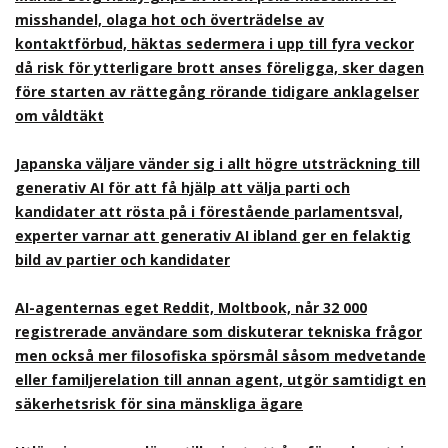
misshandel, olaga hot och överträdelse av
kontaktförbud, häktas sedermera i upp till fyra veckor
då risk för ytterligare brott anses föreligga, sker dagen
före starten av rättegång rörande tidigare anklagelser
om våldtäkt
Japanska väljare vänder sig i allt högre utsträckning till
generativ AI för att få hjälp att välja parti och
kandidater att rösta på i förestående parlamentsval,
experter varnar att generativ AI ibland ger en felaktig
bild av partier och kandidater
AI-agenternas eget Reddit, Moltbook, når 32 000
registrerade användare som diskuterar tekniska frågor
men också mer filosofiska spörsmål såsom medvetande
eller familjerelation till annan agent, utgör samtidigt en
säkerhetsrisk för sina mänskliga ägare