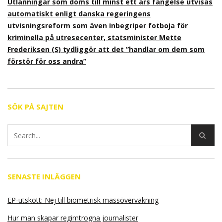
Utlänningar som döms till minst ett års fängelse utvisas
automatiskt enligt danska regeringens
utvisningsreform som även inbegriper fotboja för
kriminella på utresecenter, statsminister Mette
Frederiksen (S) tydliggör att det ”handlar om dem som
förstör för oss andra”
SÖK PÅ SAJTEN
SENASTE INLÄGGEN
EP-utskott: Nej till biometrisk massövervakning
Hur man skapar regimtrogna journalister