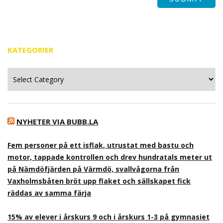
KATEGORIER
Kategorier
NYHETER VIA BUBB.LA
Fem personer på ett isflak, utrustat med bastu och
motor, tappade kontrollen och drev hundratals meter ut
på Nämdöfjärden på Värmdö, svallvågorna från
Vaxholmsbåten bröt upp flaket och sällskapet fick
räddas av samma färja
15% av elever i årskurs 9 och i årskurs 1-3 på gymnasiet