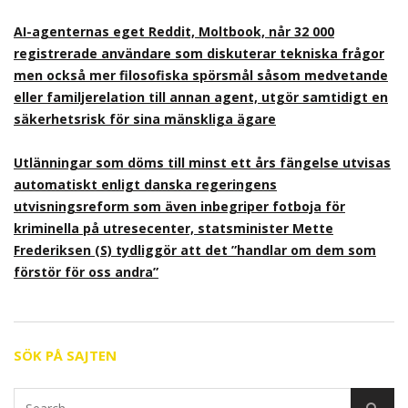
AI-agenternas eget Reddit, Moltbook, når 32 000
registrerade användare som diskuterar tekniska frågor
men också mer filosofiska spörsmål såsom medvetande
eller familjerelation till annan agent, utgör samtidigt en
säkerhetsrisk för sina mänskliga ägare
Utlänningar som döms till minst ett års fängelse utvisas
automatiskt enligt danska regeringens
utvisningsreform som även inbegriper fotboja för
kriminella på utresecenter, statsminister Mette
Frederiksen (S) tydliggör att det ”handlar om dem som
förstör för oss andra”
SÖK PÅ SAJTEN