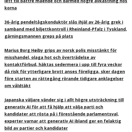
lett till bättre mående och därmed högre avkastning hos
korna
36-årig pendeltågskonduktör slås ihjäl av 26-årig grek i
samband med biljettkontroll i Rheinland-Pfalz i Tyskland,
gärningsmannen greps på plats
Marius Borg Høiby grips av norsk polis misstänkt för
misshandel, olaga hot och överträdelse av
kontaktförbud, häktas sedermera i upp till fyra veckor
då risk för ytterligare brott anses föreligga, sker dagen
före starten av rättegång rörande tidigare anklagelser
om våldtäkt
Japanska väljare vänder sig i allt högre utsträckning till
generativ AI för att få hjälp att välja parti och
kandidater att rösta på i förestående parlamentsval,
experter varnar att generativ AI ibland ger en felaktig
bild av partier och kandidater