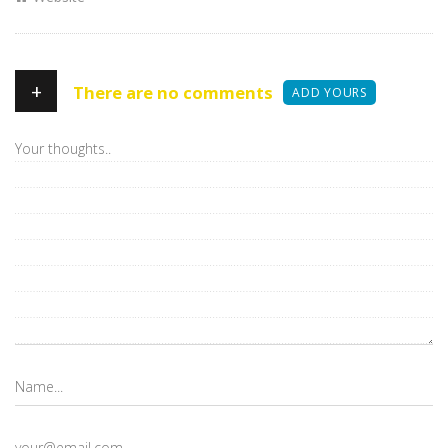
+
There are no comments
ADD YOURS