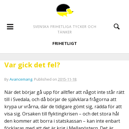
SVENSKA FRIHETLIGA TYCKER OCH
TÄNKER
FRIHETLIGT
Var gick det fel?
By
Avancemang
.
Published on
2015-11-18
.
När det börjar gå upp för alltfler att något inte står rätt
till i Svedala, och då börjar de självklara frågorna att
krypa ur vrårna, där de tidigare gömt sig, rädda för att
visa sig. Orsaken till flyktingkrisen – och det stora hål
den kommer att borra i statskassan – kan inte enbart
förklaras med att det är krig i Mellanöstern. Det är