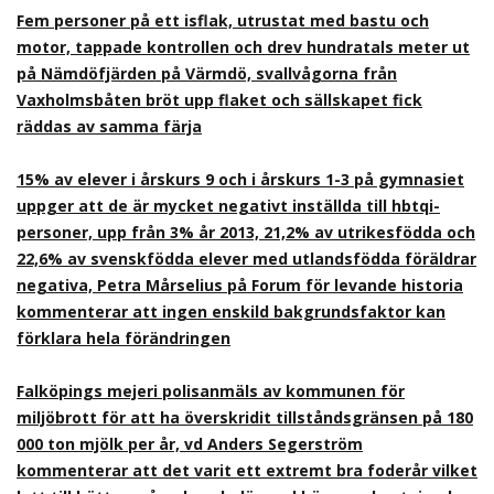
Fem personer på ett isflak, utrustat med bastu och
motor, tappade kontrollen och drev hundratals meter ut
på Nämdöfjärden på Värmdö, svallvågorna från
Vaxholmsbåten bröt upp flaket och sällskapet fick
räddas av samma färja
15% av elever i årskurs 9 och i årskurs 1-3 på gymnasiet
uppger att de är mycket negativt inställda till hbtqi-
personer, upp från 3% år 2013, 21,2% av utrikesfödda och
22,6% av svenskfödda elever med utlandsfödda föräldrar
negativa, Petra Mårselius på Forum för levande historia
kommenterar att ingen enskild bakgrundsfaktor kan
förklara hela förändringen
Falköpings mejeri polisanmäls av kommunen för
miljöbrott för att ha överskridit tillståndsgränsen på 180
000 ton mjölk per år, vd Anders Segerström
kommenterar att det varit ett extremt bra foderår vilket