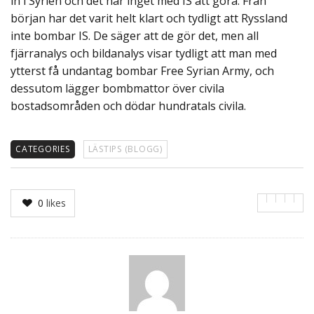
in i Syrien och det har inget med IS att göra. Från
början har det varit helt klart och tydligt att Ryssland
inte bombar IS. De säger att de gör det, men all
fjärranalys och bildanalys visar tydligt att man med
ytterst få undantag bombar Free Syrian Army, och
dessutom lägger bombmattor över civila
bostadsområden och dödar hundratals civila.
CATEGORIES
LÄSTIPS (BLOGG)
0
likes