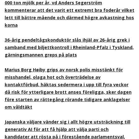
000 ton mjölk per år, vd Anders Segerström
kommenterar att det varit ett extremt bra foderår vilket
lett till bättre mående och därmed högre avkastning hos
korna
36-årig pendeltågskonduktör slås ihjäl av 26-årig grek i
samband med biljettkontroll i Rheinland-Pfalz i Tyskland,
gärningsmannen greps på plats
Marius Borg Høiby grips av norsk polis misstänkt för
misshandel, olaga hot och överträdelse av
kontaktförbud, häktas sedermera i upp till fyra veckor
då risk för ytterligare brott anses föreligga, sker dagen
före starten av rättegång rörande tidigare anklagelser
om våldtäkt
Japanska väljare vänder sig i allt högre utsträckning till
generativ AI för att få hjälp att välja parti och
kandidater att rösta på i förestående parlamentsval,