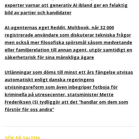
experter varnar att generativ AI ibland ger en felaktig
bild av partier och kandidater
AI-agenternas eget Reddit, Moltbook, når 32 000
registrerade användare som diskuterar tekniska frågor
men också mer filosofiska spörsmål såsom medvetande
eller familjerelation till annan agent, utgör samtidigt en
säkerhetsrisk för sina mänskliga ägare
Utlänningar som döms till minst ett års fängelse utvisas
automatiskt enligt danska regeringens
utvisningsreform som även inbegriper fotboja för
kriminella på utresecenter, statsminister Mette
Frederiksen (S) tydliggör att det ”handlar om dem som
förstör för oss andra”
SÖK PÅ SAJTEN