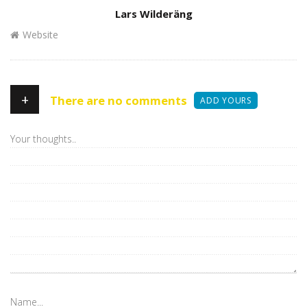
Author
Lars Wilderäng
Website
+
There are no comments
ADD YOURS