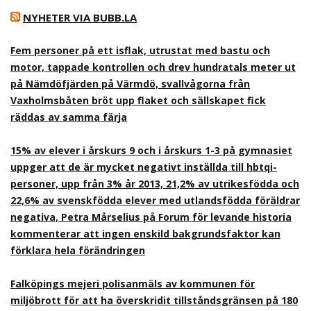
NYHETER VIA BUBB.LA
Fem personer på ett isflak, utrustat med bastu och
motor, tappade kontrollen och drev hundratals meter ut
på Nämdöfjärden på Värmdö, svallvågorna från
Vaxholmsbåten bröt upp flaket och sällskapet fick
räddas av samma färja
15% av elever i årskurs 9 och i årskurs 1-3 på gymnasiet
uppger att de är mycket negativt inställda till hbtqi-
personer, upp från 3% år 2013, 21,2% av utrikesfödda och
22,6% av svenskfödda elever med utlandsfödda föräldrar
negativa, Petra Mårselius på Forum för levande historia
kommenterar att ingen enskild bakgrundsfaktor kan
förklara hela förändringen
Falköpings mejeri polisanmäls av kommunen för
miljöbrott för att ha överskridit tillståndsgränsen på 180