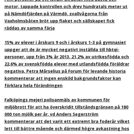
motor, tappade kontrollen och drev hundratals meter ut
på Nämdöfjärden på Värmdö, svallvågorna från
Vaxholmsbåten bröt upp flaket och sällskapet fick
räddas av samma färja
15% av elever i årskurs 9 och i årskurs 1-3 på gymnasiet
uppger att de är mycket negativt inställda till hbtqi-
personer, upp från 3% år 2013, 21,2% av utrikesfödda och
22,6% av svenskfödda elever med utlandsfödda föräldrar
negativa, Petra Mårselius på Forum för levande historia
kommenterar att ingen enskild bakgrundsfaktor kan
förklara hela förändringen
Falköpings mejeri polisanmäls av kommunen för
miljöbrott för att ha överskridit tillståndsgränsen på 180
000 ton mjölk per år, vd Anders Segerström
kommenterar att det varit ett extremt bra foderår vilket
lett till bättre mående och därmed högre avkastning hos