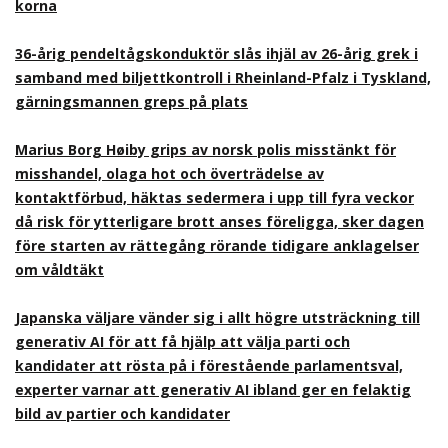
korna
36-årig pendeltågskonduktör slås ihjäl av 26-årig grek i
samband med biljettkontroll i Rheinland-Pfalz i Tyskland,
gärningsmannen greps på plats
Marius Borg Høiby grips av norsk polis misstänkt för
misshandel, olaga hot och överträdelse av
kontaktförbud, häktas sedermera i upp till fyra veckor
då risk för ytterligare brott anses föreligga, sker dagen
före starten av rättegång rörande tidigare anklagelser
om våldtäkt
Japanska väljare vänder sig i allt högre utsträckning till
generativ AI för att få hjälp att välja parti och
kandidater att rösta på i förestående parlamentsval,
experter varnar att generativ AI ibland ger en felaktig
bild av partier och kandidater