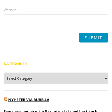
KATEGORIER
Kategorier
NYHETER VIA BUBB.LA
Fem personer på ett isflak, utrustat med bastu och