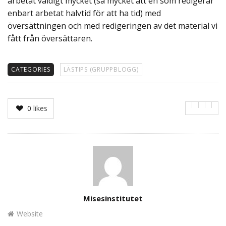
arbetat väldigt mycket (så mycket att en som redigerar
enbart arbetat halvtid för att ha tid) med
översättningen och med redigeringen av det material vi
fått från översättaren.
CATEGORIES
LÄSTIPS (GRUPPBLOGG)
0
likes
Author
Misesinstitutet
Website