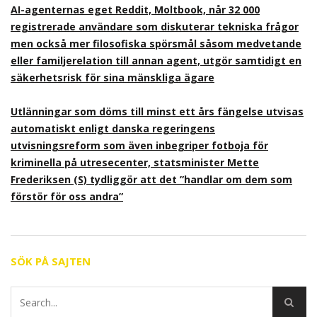
AI-agenternas eget Reddit, Moltbook, når 32 000
registrerade användare som diskuterar tekniska frågor
men också mer filosofiska spörsmål såsom medvetande
eller familjerelation till annan agent, utgör samtidigt en
säkerhetsrisk för sina mänskliga ägare
Utlänningar som döms till minst ett års fängelse utvisas
automatiskt enligt danska regeringens
utvisningsreform som även inbegriper fotboja för
kriminella på utresecenter, statsminister Mette
Frederiksen (S) tydliggör att det ”handlar om dem som
förstör för oss andra”
SÖK PÅ SAJTEN