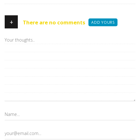
+
There are no comments
ADD YOURS