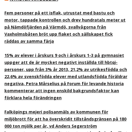
Fem personer på ett isflak, utrustat med bastu och
motor, tappade kontrollen och drev hundratals meter ut
på Nämdöfjärden på Värmdö, svallvågorna från
Vaxholmsbåten bröt upp flaket och sällskapet fick
räddas av samma färja
15% av elever i årskurs 9 och i årskurs 1-3 på gymnasiet
uppger att de är mycket negativt inställda till hbtqi-
personer, upp från 3% år 2013, 21,2% av utrikesfödda och
22,6% av svenskfödda elever med utlandsfödda föräldrar
negativa, Petra Mårselius på Forum för levande historia
kommenterar att ingen enskild bakgrundsfaktor kan
förklara hela förändringen
Falköpings mejeri polisanmäls av kommunen för
miljöbrott för att ha överskridit tillståndsgränsen på 180
000 ton mjölk per år, vd Anders Segerström