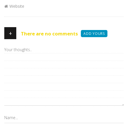
Website
+
There are no comments
ADD YOURS