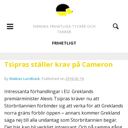
SVENSKA FRIHETLIGA TYCKER OCH
TÄNKER
FRIHETLIGT
Tsipras ställer krav på Cameron
By
Mattias Lundbäck
.
Published on
2016-02-19
.
Intressanta förhandlingar i EU. Greklands
premiärminister Alexis Tsipras kräver nu att
Storbritannien förbinder sig att verka för att Greklands
norra gräns förblir öppen
–
annars kommer Grekland
säga nej till alla undantag som Storbritannien begär.
Det här kan bli verkligt intressant. Och på samma gång