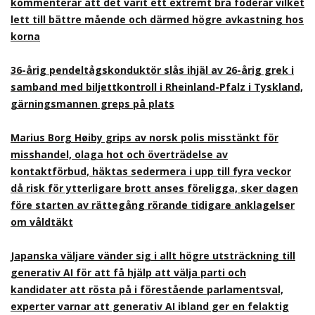
kommenterar att det varit ett extremt bra foderår vilket
lett till bättre mående och därmed högre avkastning hos
korna
36-årig pendeltågskonduktör slås ihjäl av 26-årig grek i
samband med biljettkontroll i Rheinland-Pfalz i Tyskland,
gärningsmannen greps på plats
Marius Borg Høiby grips av norsk polis misstänkt för
misshandel, olaga hot och överträdelse av
kontaktförbud, häktas sedermera i upp till fyra veckor
då risk för ytterligare brott anses föreligga, sker dagen
före starten av rättegång rörande tidigare anklagelser
om våldtäkt
Japanska väljare vänder sig i allt högre utsträckning till
generativ AI för att få hjälp att välja parti och
kandidater att rösta på i förestående parlamentsval,
experter varnar att generativ AI ibland ger en felaktig