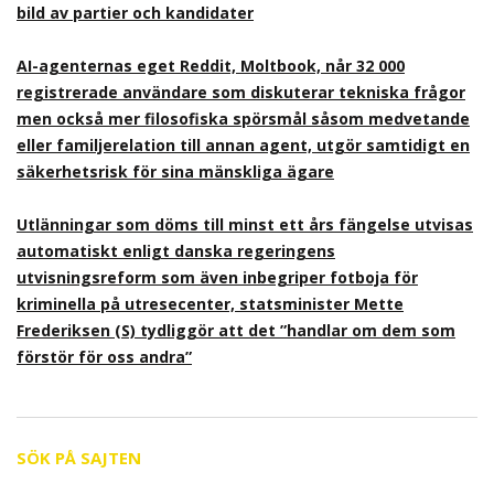
bild av partier och kandidater
AI-agenternas eget Reddit, Moltbook, når 32 000
registrerade användare som diskuterar tekniska frågor
men också mer filosofiska spörsmål såsom medvetande
eller familjerelation till annan agent, utgör samtidigt en
säkerhetsrisk för sina mänskliga ägare
Utlänningar som döms till minst ett års fängelse utvisas
automatiskt enligt danska regeringens
utvisningsreform som även inbegriper fotboja för
kriminella på utresecenter, statsminister Mette
Frederiksen (S) tydliggör att det ”handlar om dem som
förstör för oss andra”
SÖK PÅ SAJTEN