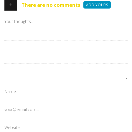
+
There are no comments
ADD YOURS