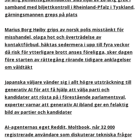
samband med biljettkontroll i Rheinland-Pfalz i Tyskland,
gärningsmannen greps på plats
Marius Borg Høiby grips av norsk polis misstänkt för
misshandel, olaga hot och överträdelse av
kontaktförbud, häktas sedermera i upp till fyra veckor
då risk för ytterligare brott anses föreligga, sker dagen
före starten av rättegång rörande tidigare anklagelser
om våldtäkt
Japanska väljare vänder sig i allt högre utsträckning till
generativ AI för att få hjälp att välja parti och
kandidater att rösta på i förestående parlamentsval,
experter varnar att generativ AI ibland ger en felaktig
bild av partier och kandidater
AI-agenternas eget Reddit, Moltbook, når 32 000
registrerade användare som diskuterar tekniska frågor