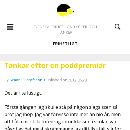
SVENSKA FRIHETLIGA TYCKER OCH
TÄNKER
FRIHETLIGT
Tankar efter en poddpremiär
By
Simon Gustafsson
.
Published on
2017-06-20
.
Det är lite lustigt.
Första gången jag skulle stå på någon slags scen så
bröt jag ihop. Jag var förvisso inte mer än nio år, men
att hålla mitt lilla föredrag inför klassen i skolan var
något av det mest skrämmande jag dittills ställts inför.