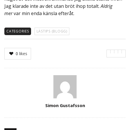
Jag klarade inte av det utan bröt ihop totalt.
Aldrig
mer
var min enda känsla efteråt.
CATEGORIES
LÄSTIPS (BLOGG)
0
likes
Author
Simon Gustafsson