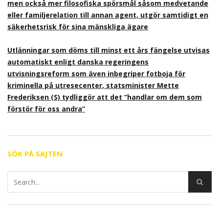
men också mer filosofiska spörsmål såsom medvetande
eller familjerelation till annan agent, utgör samtidigt en
säkerhetsrisk för sina mänskliga ägare
Utlänningar som döms till minst ett års fängelse utvisas
automatiskt enligt danska regeringens
utvisningsreform som även inbegriper fotboja för
kriminella på utresecenter, statsminister Mette
Frederiksen (S) tydliggör att det ”handlar om dem som
förstör för oss andra”
SÖK PÅ SAJTEN