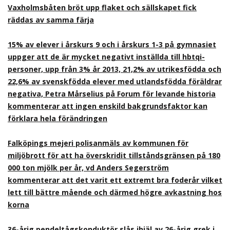
Vaxholmsbåten bröt upp flaket och sällskapet fick
räddas av samma färja
15% av elever i årskurs 9 och i årskurs 1-3 på gymnasiet
uppger att de är mycket negativt inställda till hbtqi-
personer, upp från 3% år 2013, 21,2% av utrikesfödda och
22,6% av svenskfödda elever med utlandsfödda föräldrar
negativa, Petra Mårselius på Forum för levande historia
kommenterar att ingen enskild bakgrundsfaktor kan
förklara hela förändringen
Falköpings mejeri polisanmäls av kommunen för
miljöbrott för att ha överskridit tillståndsgränsen på 180
000 ton mjölk per år, vd Anders Segerström
kommenterar att det varit ett extremt bra foderår vilket
lett till bättre mående och därmed högre avkastning hos
korna
36-årig pendeltågskonduktör slås ihjäl av 26-årig grek i