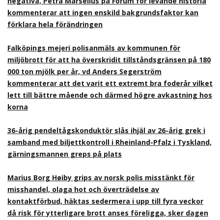
negativa, Petra Mårselius på Forum för levande historia
kommenterar att ingen enskild bakgrundsfaktor kan
förklara hela förändringen
Falköpings mejeri polisanmäls av kommunen för
miljöbrott för att ha överskridit tillståndsgränsen på 180
000 ton mjölk per år, vd Anders Segerström
kommenterar att det varit ett extremt bra foderår vilket
lett till bättre mående och därmed högre avkastning hos
korna
36-årig pendeltågskonduktör slås ihjäl av 26-årig grek i
samband med biljettkontroll i Rheinland-Pfalz i Tyskland,
gärningsmannen greps på plats
Marius Borg Høiby grips av norsk polis misstänkt för
misshandel, olaga hot och överträdelse av
kontaktförbud, häktas sedermera i upp till fyra veckor
då risk för ytterligare brott anses föreligga, sker dagen