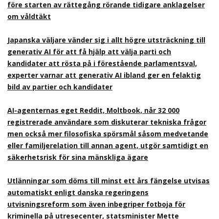
före starten av rättegång rörande tidigare anklagelser
om våldtäkt
Japanska väljare vänder sig i allt högre utsträckning till
generativ AI för att få hjälp att välja parti och
kandidater att rösta på i förestående parlamentsval,
experter varnar att generativ AI ibland ger en felaktig
bild av partier och kandidater
AI-agenternas eget Reddit, Moltbook, når 32 000
registrerade användare som diskuterar tekniska frågor
men också mer filosofiska spörsmål såsom medvetande
eller familjerelation till annan agent, utgör samtidigt en
säkerhetsrisk för sina mänskliga ägare
Utlänningar som döms till minst ett års fängelse utvisas
automatiskt enligt danska regeringens
utvisningsreform som även inbegriper fotboja för
kriminella på utresecenter, statsminister Mette