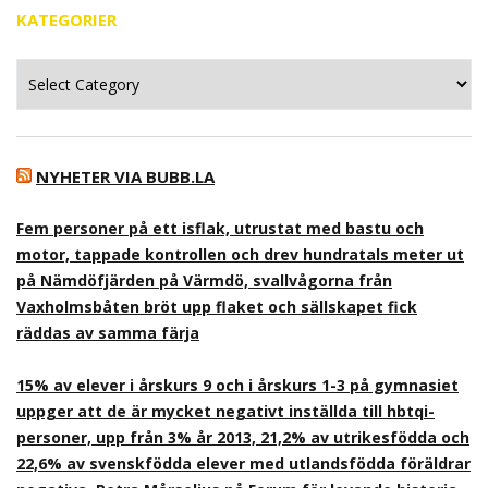
KATEGORIER
Kategorier
NYHETER VIA BUBB.LA
Fem personer på ett isflak, utrustat med bastu och
motor, tappade kontrollen och drev hundratals meter ut
på Nämdöfjärden på Värmdö, svallvågorna från
Vaxholmsbåten bröt upp flaket och sällskapet fick
räddas av samma färja
15% av elever i årskurs 9 och i årskurs 1-3 på gymnasiet
uppger att de är mycket negativt inställda till hbtqi-
personer, upp från 3% år 2013, 21,2% av utrikesfödda och
22,6% av svenskfödda elever med utlandsfödda föräldrar