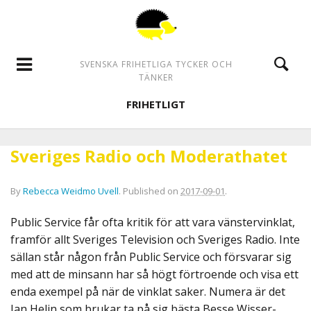
SVENSKA FRIHETLIGA TYCKER OCH
TÄNKER
FRIHETLIGT
Sveriges Radio och Moderathatet
By
Rebecca Weidmo Uvell
.
Published on
2017-09-01
.
Public Service får ofta kritik för att vara vänstervinklat,
framför allt Sveriges Television och Sveriges Radio. Inte
sällan står någon från Public Service och försvarar sig
med att de minsann har så högt förtroende och visa ett
enda exempel på när de vinklat saker. Numera är det
Jan Helin som brukar ta på sig bästa Besse Wisser-