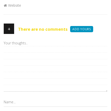
Website
+
There are no comments
ADD YOURS