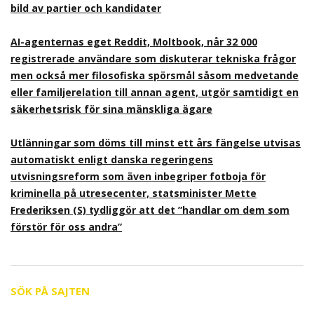
bild av partier och kandidater
AI-agenternas eget Reddit, Moltbook, når 32 000
registrerade användare som diskuterar tekniska frågor
men också mer filosofiska spörsmål såsom medvetande
eller familjerelation till annan agent, utgör samtidigt en
säkerhetsrisk för sina mänskliga ägare
Utlänningar som döms till minst ett års fängelse utvisas
automatiskt enligt danska regeringens
utvisningsreform som även inbegriper fotboja för
kriminella på utresecenter, statsminister Mette
Frederiksen (S) tydliggör att det ”handlar om dem som
förstör för oss andra”
SÖK PÅ SAJTEN