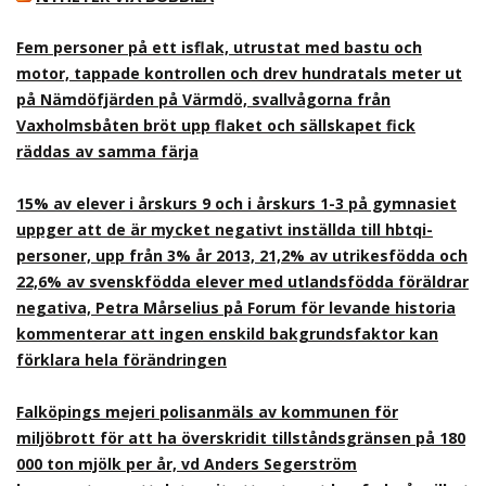
Fem personer på ett isflak, utrustat med bastu och
motor, tappade kontrollen och drev hundratals meter ut
på Nämdöfjärden på Värmdö, svallvågorna från
Vaxholmsbåten bröt upp flaket och sällskapet fick
räddas av samma färja
15% av elever i årskurs 9 och i årskurs 1-3 på gymnasiet
uppger att de är mycket negativt inställda till hbtqi-
personer, upp från 3% år 2013, 21,2% av utrikesfödda och
22,6% av svenskfödda elever med utlandsfödda föräldrar
negativa, Petra Mårselius på Forum för levande historia
kommenterar att ingen enskild bakgrundsfaktor kan
förklara hela förändringen
Falköpings mejeri polisanmäls av kommunen för
miljöbrott för att ha överskridit tillståndsgränsen på 180
000 ton mjölk per år, vd Anders Segerström