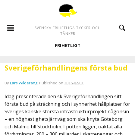
SVENSKA FRIHETLIGA TYCKER OCH
TÄNKER
FRIHETLIGT
Sverigeförhandlingens första bud
By
Lars Wilderäng
.
Published on
2016-02-01
.
Idag presenterade den sk Sverigeförhandlingen sitt
första bud på sträckning och i synnerhet hållplatser för
Sveriges kanske största infrastrukturprojekt någonsin
– en höghastighetsjärnväg som ska knyta Göteborg
och Malmö till Stockholm. I potten ligger, oaktat alla
fördyrningar, 200 – 300 miljarder i skattepengar och