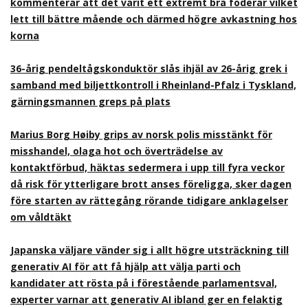
kommenterar att det varit ett extremt bra foderår vilket
lett till bättre mående och därmed högre avkastning hos
korna
36-årig pendeltågskonduktör slås ihjäl av 26-årig grek i
samband med biljettkontroll i Rheinland-Pfalz i Tyskland,
gärningsmannen greps på plats
Marius Borg Høiby grips av norsk polis misstänkt för
misshandel, olaga hot och överträdelse av
kontaktförbud, häktas sedermera i upp till fyra veckor
då risk för ytterligare brott anses föreligga, sker dagen
före starten av rättegång rörande tidigare anklagelser
om våldtäkt
Japanska väljare vänder sig i allt högre utsträckning till
generativ AI för att få hjälp att välja parti och
kandidater att rösta på i förestående parlamentsval,
experter varnar att generativ AI ibland ger en felaktig